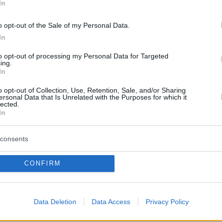
In
ο πανεπιστήμιο, «η καταδυτική δραστηριότητ
 της οποίας συνέβη το δυστύχημα δεν ήταν
o opt-out of the Sale of my Personal Data.
αστηριοτήτων που είχαν οργανωθεί από την
In
 αποστολή, αλλά είχε ιδιωτικό χαρακτήρα». Το
to opt-out of processing my Personal Data for Targeted
διευκρίνισε ότι τα αιτήματα προς τις αρχές τω
ing.
In
ποβλήθηκαν προφανώς εκτός του πλαισίου τη
υ είχε λάβει εξουσιοδότηση από το
o opt-out of Collection, Use, Retention, Sale, and/or Sharing
ersonal Data that Is Unrelated with the Purposes for which it
».
lected.
In
δεν δίνουν την άδεια σε τουρίστες να
consents
σε βάθη μεγαλύτερα των 30 μέτρων.
CONFIRM
ων πορισμάτων της έρευνας, οι αρχές
Data Deletion
Data Access
Privacy Policy
ην άδεια λειτουργίας του σκάφους από όπου