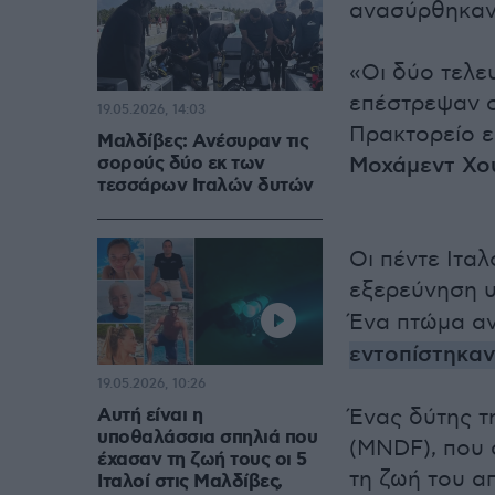
ανασύρθηκαν 
«Οι δύο τελε
επέστρεψαν σ
19.05.2026, 14:03
Πρακτορείο 
Μαλδίβες: Ανέσυραν τις
σορούς δύο εκ των
Μοχάμεντ Χο
τεσσάρων Ιταλών δυτών
Οι πέντε Ιταλ
εξερεύνηση 
Ένα πτώμα αν
εντοπίστηκαν
19.05.2026, 10:26
Αυτή είναι η
Ένας δύτης τ
υποθαλάσσια σπηλιά που
(MNDF), που 
έχασαν τη ζωή τους οι 5
τη ζωή του α
Ιταλοί στις Μαλδίβες,