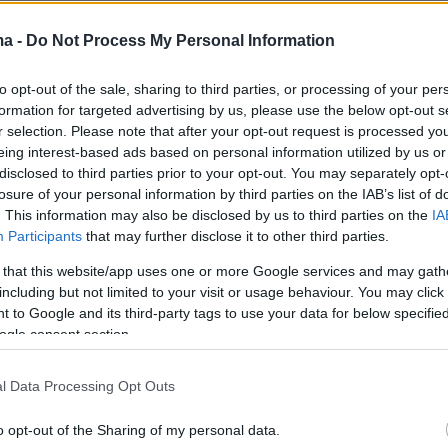
ησε διεθνή επιχείρηση διάσωσης μετά τον
ma -
Do Not Process My Personal Information
ύτη της MNDF που ανάγκασε τις τοπικές αρχέ
to opt-out of the sale, sharing to third parties, or processing of your per
ν τις έρευνες.
formation for targeted advertising by us, please use the below opt-out s
r selection. Please note that after your opt-out request is processed y
eing interest-based ads based on personal information utilized by us or
disclosed to third parties prior to your opt-out. You may separately opt-
ατα, ιταλικής υπηκοότητας, αυτού του
losure of your personal information by third parties on the IAB’s list of
δυστυχήματος, του σοβαρότερου που έχει
. This information may also be disclosed by us to third parties on the
IA
τέ σε αυτόν τον τουριστικό προορισμό του
Participants
that may further disclose it to other third parties.
νού, είναι μια γνωστή καθηγήτρια θαλάσσιας
 that this website/app uses one or more Google services and may gath
Μόνικα Μοντεφαλκόνε
, η κόρη της, και δύο
including but not limited to your visit or usage behaviour. You may click 
 to Google and its third-party tags to use your data for below specifi
ητές, σύμφωνα με το πανεπιστήμιο της Γένοβα
ogle consent section.
αν ή εργάζονταν και οι τέσσερις. Το πέμπτο
εκπαιδευτής τους στις καταδύσεις.
l Data Processing Opt Outs
o opt-out of the Sharing of my personal data.
ημερίδα
Corriere della Sera
ανέφερε χθες ότι,