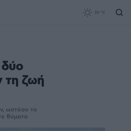
30
°C
 δύο
 τη ζωή
ν, ωστόσο το
τε θύματα