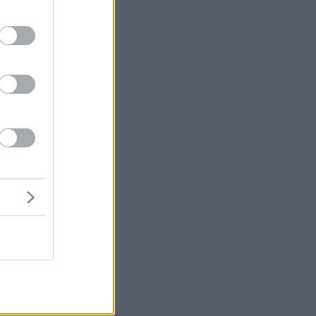
α
ν
ς