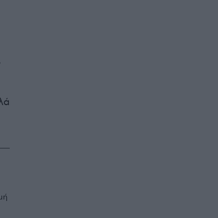
,
λά
μή