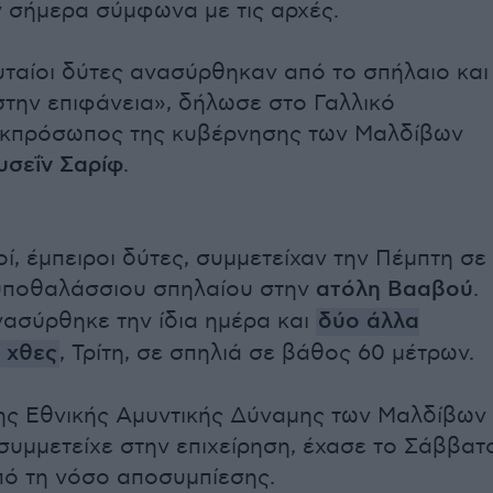
σήμερα σύμφωνα με τις αρχές.
υταίοι δύτες ανασύρθηκαν από το σπήλαιο και
την επιφάνεια», δήλωσε στο Γαλλικό
εκπρόσωπος της κυβέρνησης των Μαλδίβων
υσεΐν Σαρίφ
.
οί, έμπειροι δύτες, συμμετείχαν την Πέμπτη σε
υποθαλάσσιου σπηλαίου στην
ατόλη Βααβού
.
ασύρθηκε την ίδια ημέρα και
δύο άλλα
 χθες
, Τρίτη, σε σπηλιά σε βάθος 60 μέτρων.
ης Εθνικής Αμυντικής Δύναμης των Μαλδίβων
συμμετείχε στην επιχείρηση, έχασε το Σάββατ
πό τη νόσο αποσυμπίεσης.