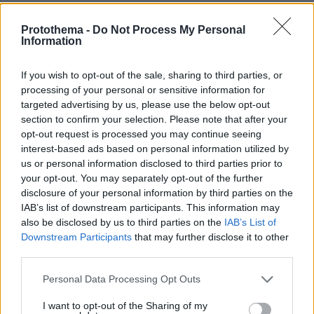
Τελικα το ποτήριο
20.05.2026, 15:13
Protothema -
Do Not Process My Personal
Information
μηπως ηταν απο το τζαμπο , εχει και στην Κυπρο
μεγαλο μαγαζι .
If you wish to opt-out of the sale, sharing to third parties, or
ΑΠΑΝΤΗΣΗ
processing of your personal or sensitive information for
targeted advertising by us, please use the below opt-out
Στο TEMU να δεις τι κυκλοφορεί..
section to confirm your selection. Please note that after your
20.05.2026, 17:26
opt-out request is processed you may continue seeing
Σκήπτρα, Στέμματα, περιδέραια κι ότι άλλο
interest-based ads based on personal information utilized by
φανταστείς. Όλα επίχρυσα, διαμαντοστολισμένα
us or personal information disclosed to third parties prior to
και σε περίτεχνα σχέδια ! Γίνεσαι Βασιλιάς με 30€.
your opt-out. You may separately opt-out of the further
ΑΠΑΝΤΗΣΗ
disclosure of your personal information by third parties on the
IAB’s list of downstream participants. This information may
also be disclosed by us to third parties on the
IAB’s List of
Τον έπιασαν κότσο οι μπλιετ
Downstream Participants
that may further disclose it to other
20.05.2026, 14:47
third parties.
Καλά, αυτός δεν ξέρει πως δεν εμπιστεύεσαι τους
Please note that this website/app uses one or more Google
Ρώσους ούτε για το αν είναι μέρα έξω;
Personal Data Processing Opt Outs
services and may gather and store information including but
ΑΠΑΝΤΗΣΗ
not limited to your visit or usage behaviour. You may click to
I want to opt-out of the Sharing of my