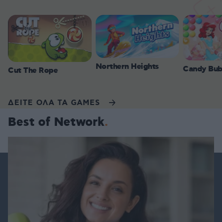
Northern Heights
Candy Bub
Cut The Rope
ΔΕΙΤΕ ΟΛΑ ΤΑ GAMES
Best of Network