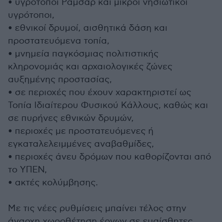
• υγρότοποι Ραμσάρ και μικροί νησιωτικοί
υγρότοποι,
• εθνικοί δρυμοί, αισθητικά δάση και
προστατευόμενα τοπία,
• μνημεία παγκόσμιας πολιτιστικής
κληρονομιάς και αρχαιολογικές ζώνες
αυξημένης προστασίας,
• σε περιοχές που έχουν χαρακτηριστεί ως
Τοπία Ιδιαίτερου Φυσικού Κάλλους, καθώς και
σε πυρήνες εθνικών δρυμών,
• περιοχές με προστατευόμενες ή
εγκαταλελειμμένες αναβαθμίδες,
• περιοχές άνευ δρόμων που καθορίζονται από
το ΥΠΕΝ,
• ακτές κολύμβησης.
Με τις νέες ρυθμίσεις μπαίνει τέλος στην
άναρχη χωροθέτηση έργων σε ευαίσθητες