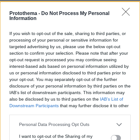
Με αυτόν τον τρόπο, η ανάπτυξη των
φωτοβολταϊκών αποκτά σαφή χωρικά όρια και
Protothema -
Do Not Process My Personal
Information
προχωρά με κανόνες βιωσιμότητας,
προστασίας του περιβάλλοντος και σεβασμού
If you wish to opt-out of the sale, sharing to third parties, or
στις ανάγκες των τοπικών κοινωνιών.
processing of your personal or sensitive information for
targeted advertising by us, please use the below opt-out
5) Πού δεν επιτρέπεται πλέον η εγκατάσταση
section to confirm your selection. Please note that after your
opt-out request is processed you may continue seeing
αιολικών πάρκων;
interest-based ads based on personal information utilized by
us or personal information disclosed to third parties prior to
Για πρώτη φορά η χώρα αποκτά σαφείς,
your opt-out. You may separately opt-out of the further
αυστηρούς και ενιαίους κανόνες για τη
disclosure of your personal information by third parties on the
IAB’s list of downstream participants. This information may
χωροθέτηση αιολικών πάρκων, βάζοντας τέλος
also be disclosed by us to third parties on the
IAB’s List of
στην αβεβαιότητα και διασφαλίζοντας
Downstream Participants
that may further disclose it to other
ουσιαστική προστασία για το περιβάλλον, το
third parties.
τοπίο και τις τοπικές κοινωνίες.
Please note that this website/app uses one or more Google
Personal Data Processing Opt Outs
services and may gather and store information including but
Το νέο ΕΧΠ-ΑΠΕ θεσπίζει ξεκάθαρες ζώνες
not limited to your visit or usage behaviour. You may click to
I want to opt-out of the Sharing of my