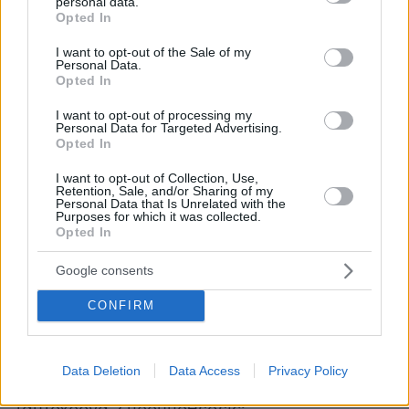
personal data.
αποκλεισμού, ώστε η ανάπτυξη της αιολικής
grant or deny consent to Google and its third-party tags to
Opted In
use your data for below specified purposes in below Google
ενέργειας να προχωρήσει με τάξη, ισορροπία
consent section.
και σεβασμό στα ιδιαίτερα χαρακτηριστικά
I want to opt-out of the Sale of my
Personal Data.
κάθε περιοχής.
Opted In
I want to opt-out of processing my
Αιολικά πάρκα εφεξής δεν επιτρέπονται,
Personal Data for Targeted Advertising.
Opted In
οριζόντια:
I want to opt-out of Collection, Use,
Retention, Sale, and/or Sharing of my
• Στην Αττική και τη Μητροπολιτική Περιοχή
Personal Data that Is Unrelated with the
Purposes for which it was collected.
Θεσσαλονίκης
Opted In
• Εντός περιοχών με υψόμετρο μεγαλύτερο των
1.200 m.
Google consents
• Εντός των Ζωνών Ειδικής Προστασίας (ΖΕΠ) -
CONFIRM
δηλαδή περιοχών προστασίας της
ορνιθοπανίδας που αποτελούν μέρος του
δικτύου NATURA 2000. Επιτρέπεται μόνο κατ’
Data Deletion
Data Access
Privacy Policy
εξαίρεση, στην περίπτωση που συντρέχουν