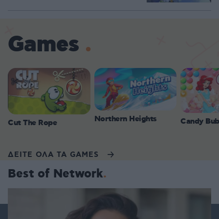
Games
Northern Heights
Candy Bub
Cut The Rope
ΔΕΙΤΕ ΟΛΑ ΤΑ GAMES
Best of Network