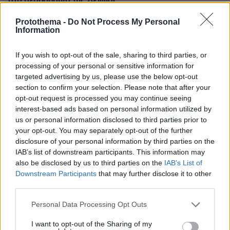
στο αεροδρόμιο της Λειψίας
πριν 14 λεπτά
Protothema -
Do Not Process My Personal
Νεκροτομή και τοξικολογικές θα δείξουν αν ο
Information
90χρονος στον Μυστρά πέθανε από φυσικά αίτια
πριν 15 λεπτά
If you wish to opt-out of the sale, sharing to third parties, or
ΟΠΕΚΕΠΕ: Άνοιξε η πλατφόρμα της ΑΑΔΕ για
processing of your personal or sensitive information for
ενισχύσεις de minimis ύψους 24,6 εκατ.
targeted advertising by us, please use the below opt-out
section to confirm your selection. Please note that after your
πριν 17 λεπτά
opt-out request is processed you may continue seeing
Στην ΑΑΔΕ ο Μητσοτάκης για το myAGRO: «Έως 31
interest-based ads based on personal information utilized by
Οκτωβρίου οι πληρωμές για αιτήσεις μέχρι 15/9, έως 31
us or personal information disclosed to third parties prior to
Νοεμβρίου όλες οι υπόλοιπες»
your opt-out. You may separately opt-out of the further
πριν 26 λεπτά
disclosure of your personal information by third parties on the
Εκπαιδευτικό σκάνδαλο στη Βρετανία: Καθηγητής του
IAB’s list of downstream participants. This information may
Κέιμπριτζ, σύμβολο της διαφορετικότητας,
also be disclosed by us to third parties on the
IAB’s List of
κατηγορείται πως αντέγραψε τη διατριβή του
Downstream Participants
that may further disclose it to other
third parties.
ΔΕΙΤΕ ΟΛΕΣ ΤΙΣ ΕΙΔΗΣΕΙΣ
Please note that this website/app uses one or more Google
Personal Data Processing Opt Outs
services and may gather and store information including but
not limited to your visit or usage behaviour. You may click to
I want to opt-out of the Sharing of my