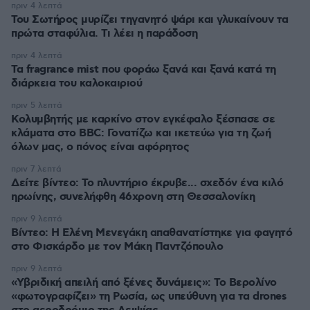
πριν 4 λεπτά
Του Σωτήρος μυρίζει τηγανητό ψάρι και γλυκαίνουν τα
πρώτα σταφύλια. Τι λέει η παράδοση
πριν 4 λεπτά
Τα fragrance mist που φοράω ξανά και ξανά κατά τη
διάρκεια του καλοκαιριού
πριν 5 λεπτά
Κολυμβητής με καρκίνο στον εγκέφαλο ξέσπασε σε
κλάματα στο BBC: Γονατίζω και ικετεύω για τη ζωή
όλων μας, ο πόνος είναι αφόρητος
πριν 7 λεπτά
Δείτε βίντεο: Το πλυντήριο έκρυβε... σχεδόν ένα κιλό
ηρωίνης, συνελήφθη 46χρονη στη Θεσσαλονίκη
πριν 9 λεπτά
Βίντεο: Η Ελένη Μενεγάκη απαθανατίστηκε για φαγητό
στο Φισκάρδο με τον Μάκη Παντζόπουλο
πριν 9 λεπτά
«Υβριδική απειλή από ξένες δυνάμεις»: Το Βερολίνο
«φωτογραφίζει» τη Ρωσία, ως υπεύθυνη για τα drones