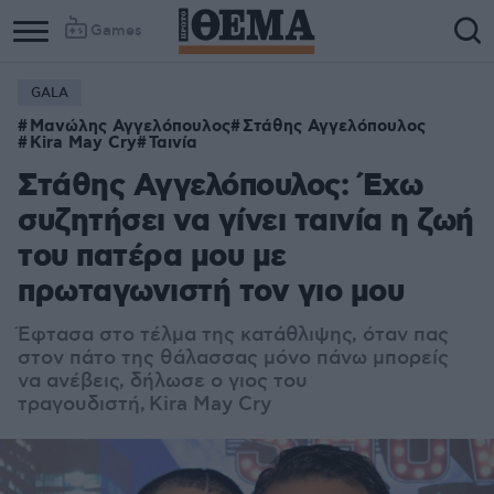
Games
GALA
Column
Column
Μανώλης Αγγελόπουλος
Στάθης Αγγελόπουλος
1
2
Kira May Cry
Ταινία
Στάθης Αγγελόπουλος: Έχω
συζητήσει να γίνει ταινία η ζωή
του πατέρα μου με
πρωταγωνιστή τον γιο μου
Έφτασα στο τέλμα της κατάθλιψης, όταν πας
στον πάτο της θάλασσας μόνο πάνω μπορείς
να ανέβεις, δήλωσε ο γιος του
τραγουδιστή, Kira May Cry