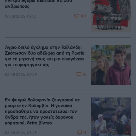
«Μικρό Αγόρι» σκότωσε 80.000
ανθρώπους
107
06.08.2026, 07:56
Άγριο διπλό έγκλημα στην Ταϊλάνδη:
Σκότωσαν δύο αδέλφια από τη Ρωσία
για τη μηχανή τους και μια οικογένεια
για το φορτηγάκι της
16
06.08.2026, 09:29
Εν ψυχρώ δολοφονία ζευγαριού σε
μπαρ στην Κολομβία: Η γυναίκα
προσπάθησε να προστατεύσει τον
άνδρα της, ήταν γονείς 6χρονου
κοριτσιού, δείτε βίντεο
11
06.08.2026, 06:25