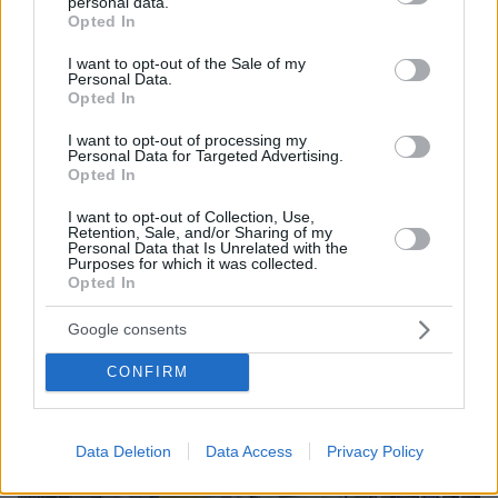
personal data.
grant or deny consent to Google and its third-party tags to
Opted In
ΤΑ ΠΙΟ ΔΗΜΟΦΙΛΗ
use your data for below specified purposes in below Google
consent section.
I want to opt-out of the Sale of my
Personal Data.
Opted In
I want to opt-out of processing my
Personal Data for Targeted Advertising.
Opted In
I want to opt-out of Collection, Use,
Retention, Sale, and/or Sharing of my
Personal Data that Is Unrelated with the
Purposes for which it was collected.
Opted In
Google consents
CONFIRM
Data Deletion
Data Access
Privacy Policy