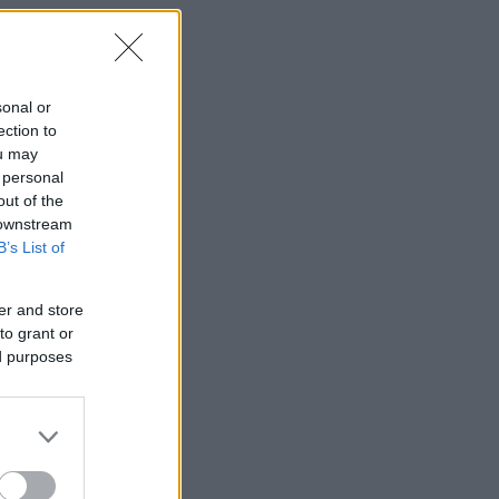
sonal or
ection to
ou may
 personal
out of the
 downstream
B’s List of
er and store
to grant or
ed purposes
α