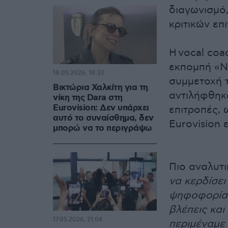
διαγωνισμό
κριτικών επ
Η vocal coa
εκπομπή «Νω
18.05.2026, 18:33
συμμετοχή 
Βικτώρια Χαλκίτη για τη
αντιλήφθηκα
νίκη της Dara στη
Eurovision: Δεν υπάρχει
επιτροπές, 
αυτό το συναίσθημα, δεν
Eurovision 
μπορώ να το περιγράψω
Πιο αναλυτι
να κερδίσει
ψηφοφορία τ
βλέπεις και
17.05.2026, 21:04
περιμέναμε 