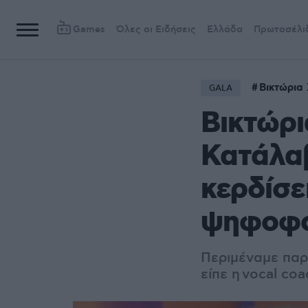
Games
Όλες οι Ειδήσεις
Ελλάδα
Πρωτοσέλι
Βικτώρια 
GALA
Βικτώρι
Κατάλαβ
κερδίσε
ψηφοφο
Περιμέναμε παρα
είπε η
vocal coa