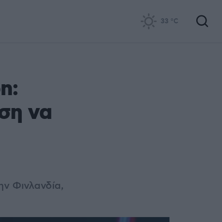
33
°C
n:
ση να
ην Φινλανδία,