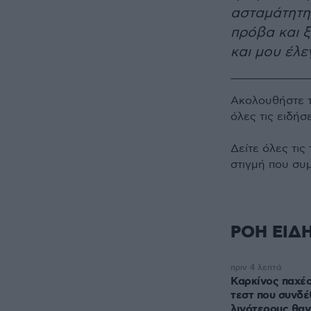
ασταμάτητη
πρόβα και 
και μου έλε
Ακολουθήστε 
όλες τις ειδήσ
Δείτε όλες τις
στιγμή που συ
ΡΟΗ ΕΙΔ
πριν 4 λεπτά
Καρκίνος παχέο
τεστ που συνδ
λιγότερους θαν