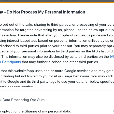
λανδία και σκέφτεσαι ότι μπορεί να μην έχει
ηση
».
ma -
Do Not Process My Personal Information
to opt-out of the sale, sharing to third parties, or processing of your per
ντεο
formation for targeted advertising by us, please use the below opt-out s
r selection. Please note that after your opt-out request is processed y
eing interest-based ads based on personal information utilized by us or
disclosed to third parties prior to your opt-out. You may separately opt-
losure of your personal information by third parties on the IAB’s list of
. This information may also be disclosed by us to third parties on the
IA
Participants
that may further disclose it to other third parties.
 that this website/app uses one or more Google services and may gath
including but not limited to your visit or usage behaviour. You may click 
 to Google and its third-party tags to use your data for below specifi
ogle consent section.
α, η Βικτώρια Χαλκίτη αναφέρθηκε στην εικόν
l Data Processing Opt Outs
πριν από τον τελικό και στο πόσο
o opt-out of the Sharing of my personal data.
η
ήταν η
φετινή διοργάνωση, ειδικά σε σχέση