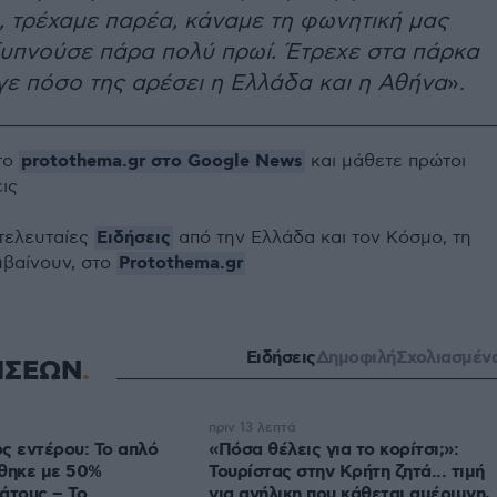
, τρέχαμε παρέα, κάναμε τη φωνητική μας
ξυπνούσε πάρα πολύ πρωί. Έτρεχε στα πάρκα
γε πόσο της αρέσει η Ελλάδα και η Αθήνα
».
protothema.gr στο Google News
το
και μάθετε πρώτοι
εις
Ειδήσεις
 τελευταίες
από την Ελλάδα και τον Κόσμο, τη
Protothema.gr
μβαίνουν, στο
Ειδήσεις
Δημοφιλή
Σχολιασμέν
ΗΣΕΩΝ
πριν 13 λεπτά
ς εντέρου: Το απλό
«Πόσα θέλεις για το κορίτσι;»:
έθηκε με 50%
Τουρίστας στην Κρήτη ζητά... τιμή
άτους – Το
για ανήλικη που κάθεται αμέριμνη,