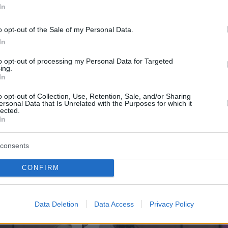
In
ωστικά και τη στάση των επιτροπών:
«
Όσον
τοιχήματα, ήταν λίγο αψυχολόγητη η φετινή
o opt-out of the Sale of my Personal Data.
 Με τις επιτροπές περίμενα περισσότερο να
In
η Φινλανδία ή τη Γαλλία, ας πούμε, αλλά
to opt-out of processing my Personal Data for Targeted
νε αυτό
».
ing.
In
την εμφάνιση της Βουλγαρίας
o opt-out of Collection, Use, Retention, Sale, and/or Sharing
ersonal Data that Is Unrelated with the Purposes for which it
lected.
In
consents
CONFIRM
Data Deletion
Data Access
Privacy Policy