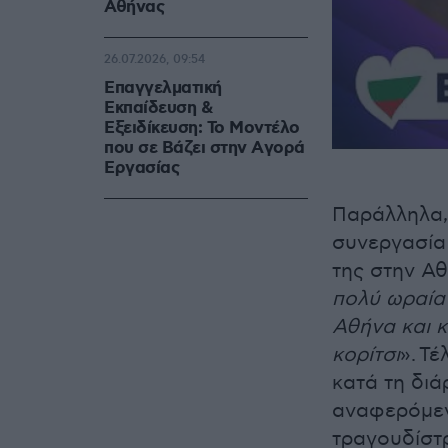
Αθήνας
26.07.2026, 09:54
Επαγγελματική
Εκπαίδευση &
Εξειδίκευση: Το Mοντέλο
που σε Bάζει στην Aγορά
Eργασίας
Παράλληλα,
συνεργασία 
της στην Α
πολύ ωραία 
Αθήνα και κ
κορίτσι
».
Τέ
κατά τη διά
αναφερόμενη
τραγουδίστρ