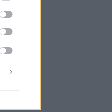
ια
,
ό