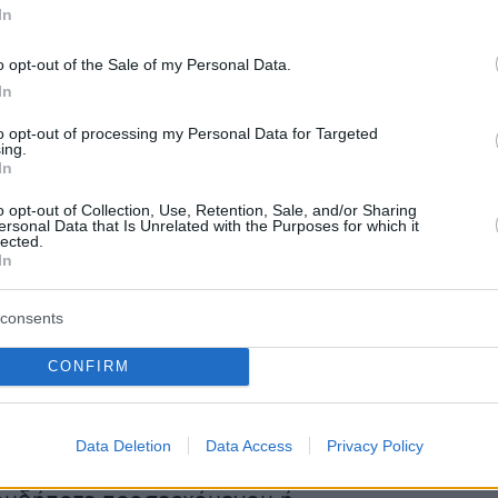
In
, τα ίδια στελέχη σημειώνουν πως «ουδεμία
το Κίνημα, τα στελέχη και η επικεφαλής του γ
o opt-out of the Sale of my Personal Data.
ή τις τυχόν βλέψεις οποιουδήποτε».
In
to opt-out of processing my Personal Data for Targeted
ing.
In
e_stratosa
Θου Α όβερ! 😁
o opt-out of Collection, Use, Retention, Sale, and/or Sharing
ersonal Data that Is Unrelated with the Purposes for which it
lected.
In
ς ήχος - 🇬🇷Στράτος ΣιουρδάκηςСтрáтос
consents
CONFIRM
αυτό προσθέτουν ότι «οι πόρτες του Κινήματός
τα ανοιχτές, δεν υφίσταται κάποιο face control
 πρακτικός τρόπος να ελεγχθεί άμεσα και
Data Deletion
Data Access
Privacy Policy
 είναι οι προθέσεις ή το παρελθόν ή το ποινικ