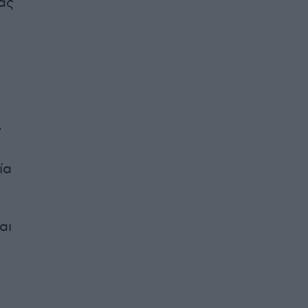
ας
ν
ία
αι