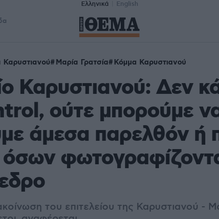
Ελληνικά
English
δα
 Καρυστιανού
Μαρία Γρατσία
Κόμμα Καρυστιανού
ίο Καρυστιανού: Δεν κ
ntrol, ούτε μπορούμε ν
με άμεσα παρελθόν ή π
 όσων φωτογραφίζοντα
όεδρο
ακοίνωση του επιτελείου της Καρυστιανού - Μ
ετοι, αναφέρεται