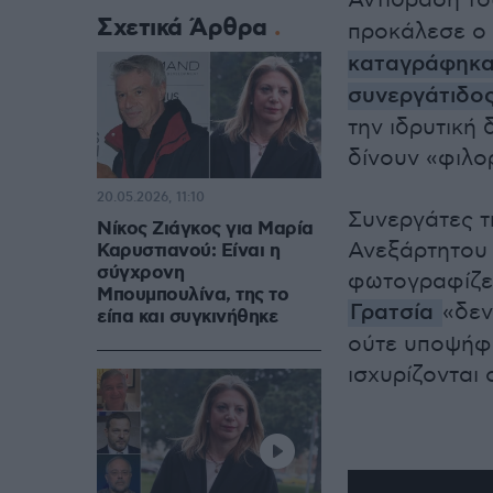
Αντίδραση το
Σχετικά Άρθρα
προκάλεσε ο
καταγράφηκαν
συνεργάτιδος
την ιδρυτική 
δίνουν «φιλο
20.05.2026, 11:10
Συνεργάτες τ
Νίκος Ζιάγκος για Μαρία
Ανεξάρτητου 
Καρυστιανού: Είναι η
σύγχρονη
φωτογραφίζετ
Μπουμπουλίνα, της το
Γρατσία
«δεν
είπα και συγκινήθηκε
ούτε υποψήφιο
ισχυρίζονται ο