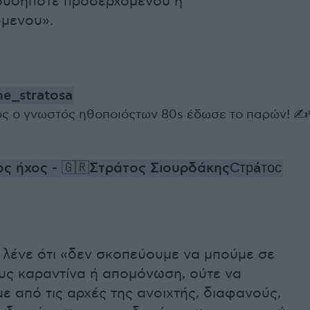
ουδήποτε προσερχόμενου ή
μενου».
e_stratosa
ος ο γνωστός ηθοποιόςτων 80s έδωσε το παρών! ✍️
ς ήχος - 🇬🇷Στράτος ΣιουρδάκηςСтрáтос
λένε ότι «δεν σκοπεύουμε να μπούμε σε
υς καραντίνα ή απομόνωση, ούτε να
 από τις αρχές της ανοιχτής, διαφανούς,