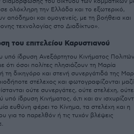
 διαμόρφωσης του δικτύου των κομματικών μ
ε ολόκληρη την Ελλάδα και το εξωτερικό,
ν απόδημοι και ομογενείς, με τη βοήθεια και
ρονης τεχνολογίας στο Διαδίκτυο».
ση του επιτελείου Καρυστιανού
υ υπό ίδρυση Ανεξάρτητου Κινήματος Πολιτώ
ε ότι όσοι πολίτες πλησιάζουν τη Μαρία
ή τη δικηγόρο και στενή συνεργάτιδά της Μαρ
οιοδήποτε στέλεχος και φωτογραφίζονται μαζί
θίστανται ούτε συνεργάτες, ούτε στελέχη, ούτε
 υπό ίδρυση Κινήματος, ό,τι και αν ισχυρίζοντ
εμία ευθύνη φέρει το Κίνημα, τα στελέχη και η
ου για το παρελθόν ή τις τυχόν βλέψεις
.