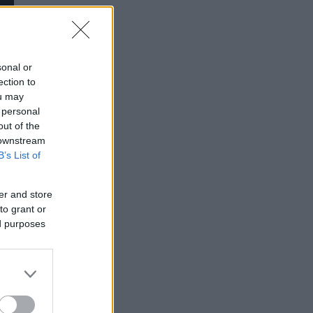
sonal or
ection to
ou may
 personal
out of the
 downstream
B’s List of
er and store
to grant or
ed purposes
ου