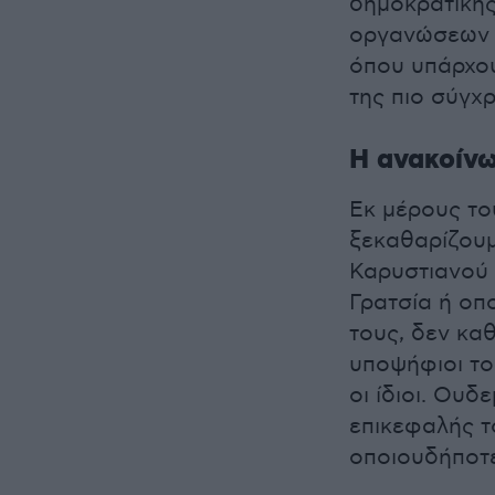
δημοκρατικής
οργανώσεων σ
όπου υπάρχου
της πιο σύγχ
Η ανακοίνω
Εκ μέρους το
ξεκαθαρίζουμ
Καρυστιανού 
Γρατσία ή οπ
τους, δεν κα
υποψήφιοι τού
οι ίδιοι. Ουδ
επικεφαλής τ
οποιουδήποτε