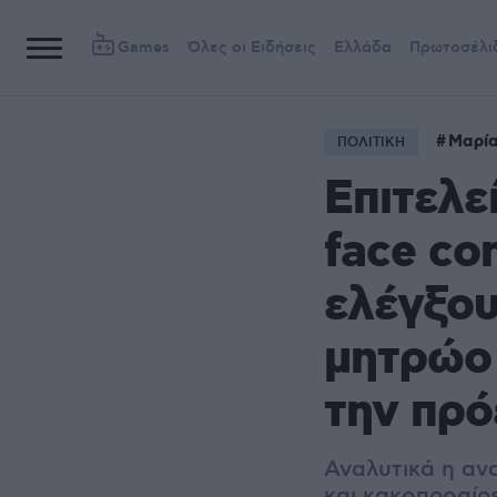
Games
Όλες οι Ειδήσεις
Ελλάδα
Πρωτοσέλι
Μαρία
ΠΟΛΙΤΙΚΗ
Επιτελε
face co
ελέγξου
μητρώο
την πρ
Αναλυτικά η αν
και κακοπροαίρ