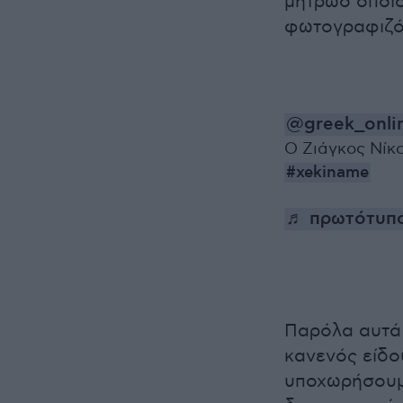
μητρώο οποι
φωτογραφιζό
@greek_onlin
Ο Ζιάγκος Νίκ
#xekiname
♬ πρωτότυπο
Παρόλα αυτά 
κανενός είδο
υποχωρήσουμε