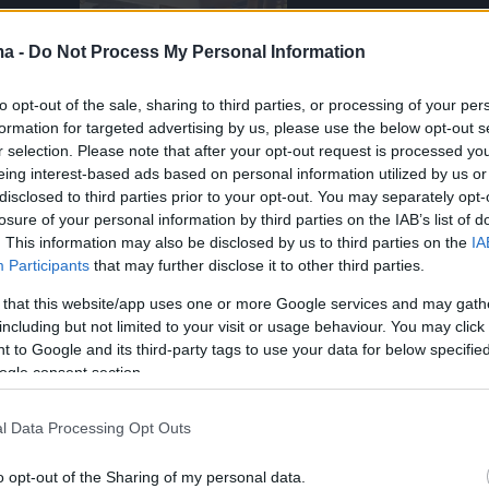
ma -
Do Not Process My Personal Information
to opt-out of the sale, sharing to third parties, or processing of your per
formation for targeted advertising by us, please use the below opt-out s
r selection. Please note that after your opt-out request is processed y
eing interest-based ads based on personal information utilized by us or
disclosed to third parties prior to your opt-out. You may separately opt-
losure of your personal information by third parties on the IAB’s list of
. This information may also be disclosed by us to third parties on the
IA
Participants
that may further disclose it to other third parties.
 that this website/app uses one or more Google services and may gath
including but not limited to your visit or usage behaviour. You may click 
 to Google and its third-party tags to use your data for below specifi
ogle consent section.
l Data Processing Opt Outs
αναρτήσεων στα social media για πρόσωπα π
 να δηλώνουν υποστηρικτές του κόμματος
o opt-out of the Sharing of my personal data.