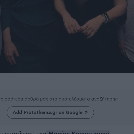
περισσότερα άρθρα μας
στα αποτελέσματα αναζήτησης
Add Protothema.gr on Google