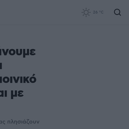
26
°C
άνουμε
α
οινικό
ι με
ας πλησιάζουν