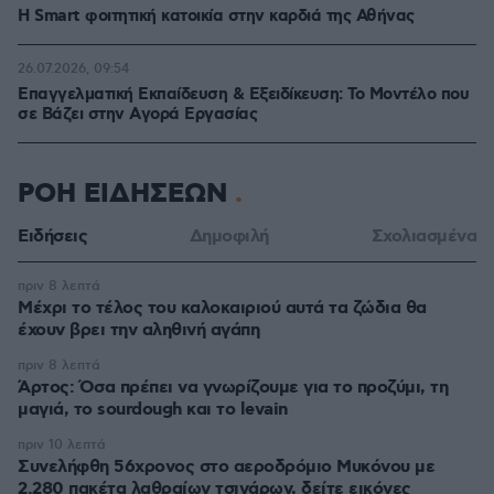
Η Smart φοιτητική κατοικία στην καρδιά της Αθήνας
26.07.2026, 09:54
Επαγγελματική Εκπαίδευση & Εξειδίκευση: Το Mοντέλο που
σε Bάζει στην Aγορά Eργασίας
ΡΟΗ ΕΙΔΗΣΕΩΝ
Ειδήσεις
Δημοφιλή
Σχολιασμένα
πριν 8 λεπτά
Μέχρι το τέλος του καλοκαιριού αυτά τα ζώδια θα
έχουν βρει την αληθινή αγάπη
πριν 8 λεπτά
Άρτος: Όσα πρέπει να γνωρίζουμε για το προζύμι, τη
μαγιά, το sourdough και το levain
πριν 10 λεπτά
Συνελήφθη 56χρονος στο αεροδρόμιο Μυκόνου με
2.280 πακέτα λαθραίων τσιγάρων, δείτε εικόνες