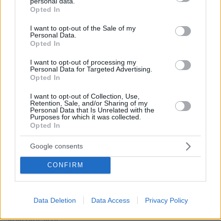
personal data.
grant or deny consent to Google and its third-party tags to
Opted In
use your data for below specified purposes in below Google
consent section.
I want to opt-out of the Sale of my
Personal Data.
Opted In
I want to opt-out of processing my
Personal Data for Targeted Advertising.
Opted In
I want to opt-out of Collection, Use,
Retention, Sale, and/or Sharing of my
Personal Data that Is Unrelated with the
Purposes for which it was collected.
Opted In
Google consents
CONFIRM
Data Deletion
Data Access
Privacy Policy
07.08.2026, 10:26