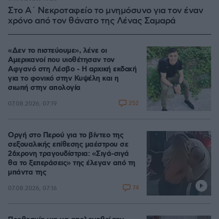
Στο Α΄ Νεκροταφείο το μνημόσυνο για τον έναν
χρόνο από τον θάνατο της Λένας Σαμαρά
«Δεν το πιστεύουμε», λένε οι
Αμερικανοί που υιοθέτησαν τον
Αφγανό στη Λέσβο - Η αρχική εκδοχή
για το φονικό στην Κυψέλη και η
σιωπή στην απολογία
252
07.08.2026, 07:19
Οργή στο Περού για το βίντεο της
σεξουαλικής επίθεσης μαέστρου σε
26χρονη τραγουδίστρια: «Σιγά-σιγά
θα το ξεπεράσεις» της έλεγαν από τη
μπάντα της
74
07.08.2026, 07:16