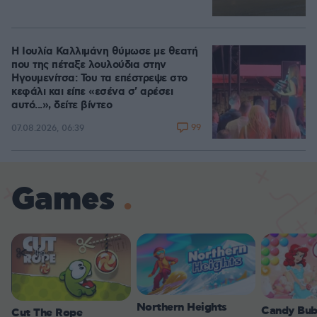
Η Ιουλία Καλλιμάνη θύμωσε με θεατή
που της πέταξε λουλούδια στην
Ηγουμενίτσα: Του τα επέστρεψε στο
κεφάλι και είπε «εσένα σ' αρέσει
αυτό...», δείτε βίντεο
99
07.08.2026, 06:39
Games
Northern Heights
Candy Bub
Cut The Rope