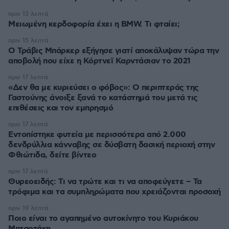
πριν 13 λεπτά
Μειωμένη κερδοφορία έχει η BMW. Τι φταίει;
πριν 15 λεπτά
O Τράβις Μπάρκερ εξήγησε γιατί αποκάλυψαν τώρα την
αποβολή που είχε η Κόρτνεϊ Καρντάσιαν το 2021
πριν 17 λεπτά
«Δεν θα με κυριεύσει ο φόβος»: Ο περιπτεράς της
Γαστούνης άνοιξε ξανά το κατάστημά του μετά τις
επιθέσεις και τον εμπρησμό
πριν 17 λεπτά
Εντοπίστηκε φυτεία με περισσότερα από 2.000
δενδρύλλια κάνναβης σε δύσβατη δασική περιοχή στην
Φθιώτιδα, δείτε βίντεο
πριν 17 λεπτά
Θυρεοειδής: Τι να τρώτε και τι να αποφεύγετε – Τα
τρόφιμα και τα συμπληρώματα που χρειάζονται προσοχή
πριν 19 λεπτά
Ποιο είναι το αγαπημένο αυτοκίνητο του Κυριάκου
Μητσοτάκη