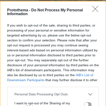
Protothema -
Do Not Process My Personal
Information
If you wish to opt-out of the sale, sharing to third parties, or
processing of your personal or sensitive information for
targeted advertising by us, please use the below opt-out
section to confirm your selection. Please note that after your
opt-out request is processed you may continue seeing
interest-based ads based on personal information utilized by
us or personal information disclosed to third parties prior to
your opt-out. You may separately opt-out of the further
disclosure of your personal information by third parties on the
IAB’s list of downstream participants. This information may
also be disclosed by us to third parties on the
IAB’s List of
Downstream Participants
that may further disclose it to other
third parties.
07.08.2026, 09:43
Πόσο κοστίζει μία εβδομάδα σε βίλες -
Please note that this website/app uses one or more Google
Personal Data Processing Opt Outs
παράδεισους
services and may gather and store information including but
not limited to your visit or usage behaviour. You may click to
I want to opt-out of the Sharing of my