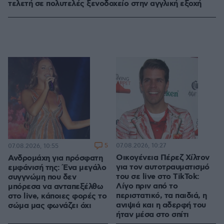
τελετή σε πολυτελές ξενοδοχείο στην αγγλική εξοχή
5
07.08.2026, 10:27
07.08.2026, 10:55
Οικογένεια Πέρεζ Χίλτον
Ανδρομάχη για πρόσφατη
για τον αυτοτραυματισμό
εμφάνισή της: Ένα μεγάλο
του σε live στο TikTok:
συγγνώμη που δεν
Λίγο πριν από το
μπόρεσα να ανταπεξέλθω
περιστατικό, τα παιδιά, η
στο live, κάποιες φορές το
ανιψιά και η αδερφή του
σώμα μας φωνάζει όχι
ήταν μέσα στο σπίτι