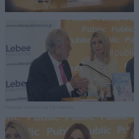
Γεώργιος Χρούσος και Σία Κοσιώνη