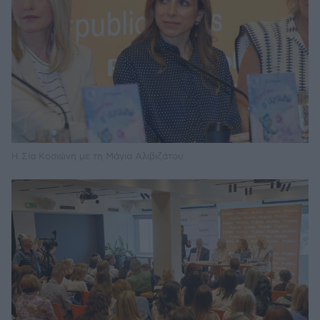
Η Σία Κοσιώνη με τη Μάγια Αλιβιζάτου