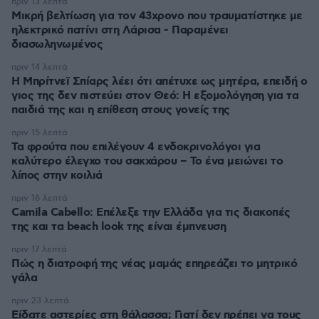
πριν 13 λεπτά
Μικρή βελτίωση για τον 43χρονο που τραυματίστηκε με
ηλεκτρικό πατίνι στη Λάρισα - Παραμένει
διασωληνωμένος
πριν 14 λεπτά
Η Μπρίτνεϊ Σπίαρς λέει ότι απέτυχε ως μητέρα, επειδή ο
γιος της δεν πιστεύει στον Θεό: Η εξομολόγηση για τα
παιδιά της και η επίθεση στους γονείς της
πριν 15 λεπτά
Τα φρούτα που επιλέγουν 4 ενδοκρινολόγοι για
καλύτερο έλεγχο του σακχάρου – Το ένα μειώνει το
λίπος στην κοιλιά
πριν 16 λεπτά
Camila Cabello: Επέλεξε την Ελλάδα για τις διακοπές
της και τα beach look της είναι έμπνευση
πριν 17 λεπτά
Πώς η διατροφή της νέας μαμάς επηρεάζει το μητρικό
γάλα
πριν 23 λεπτά
Είδατε αστερίες στη θάλασσα; Γιατί δεν πρέπει να τους