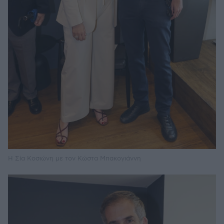
Η Σία Κοσιώνη με τον Κώστα Μπακογιάννη