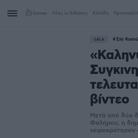
Games
Όλες οι Ειδήσεις
Ελλάδα
Πρωτοσέλι
Σία Κοσι
GALA
«Καληνύ
Συγκινη
τελευτα
βίντεο
Μετά από δύο δ
Φαλήρου, η δημ
χειροκρότησαν 