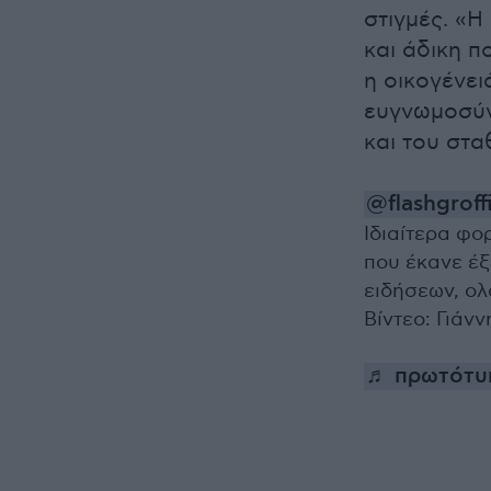
στιγμές. «Η
και άδικη π
η οικογένει
ευγνωμοσύν
και του στα
@flashgroffi
Iδιαίτερα φο
που έκανε έξ
ειδήσεων, ολ
Βίντεο: Γιάν
♬ πρωτότυπο