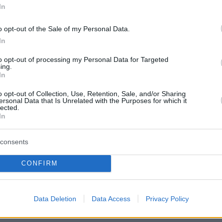
 ένα ενημερωτικό πρόγραμμα υψηλών
In
ών για το οποίο είμαστε υπερήφανοι και θα
o opt-out of the Sale of my Personal Data.
ερήφανοι. Τους ευγνωμονώ, σας ευγνωμονώ,
In
χτα και εις το επανιδείν»,
ήταν οι τελευταίες
to opt-out of processing my Personal Data for Targeted
ς Σίας Κοσιώνη ως anchorwoman του
ΣΚΑΪ, οι
ing.
In
οδεύτηκαν από το χειροκρότημα των
 της στο πλατό.
o opt-out of Collection, Use, Retention, Sale, and/or Sharing
ersonal Data that Is Unrelated with the Purposes for which it
lected.
In
ντεο
consents
CONFIRM
Data Deletion
Data Access
Privacy Policy