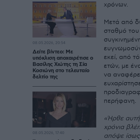
χρόνων.
Μετά από δ
σταθμό του
συγκινημέν
08.05.2026, 20:54
ευγνωμοσύν
Δείτε βίντεο: Με
εκεί, από τ
υπόκλιση αποχαιρέτισε ο
Βασίλης Χιώτης τη Σία
ετών, με έν
Κοσιώνη στο τελευταίο
να αναφέρε
δελτίο της
ευχαρίστησ
προδιαγραφώ
περήφανη.
«Ήρθε αυτή 
χρόνια βλέ
08.05.2026, 17:40
απόψε ίσως 