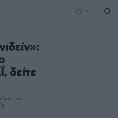
26
°C
νιδείν»:
ο
, δείτε
αθμό του
Τη