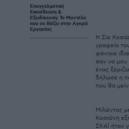
Επαγγελματική
Εκπαίδευση &
Εξειδίκευση: Το Mοντέλο
που σε Bάζει στην Aγορά
Eργασίας
Η Σία Κοσι
γραφεία του
φάνηκε ιδι
σαν να μου 
ένας ξεριζω
δήλωσε η π
που θα μείν
Μιλώντας μ
Κοσιώνη εξή
ΣΚΑΪ ήταν γ