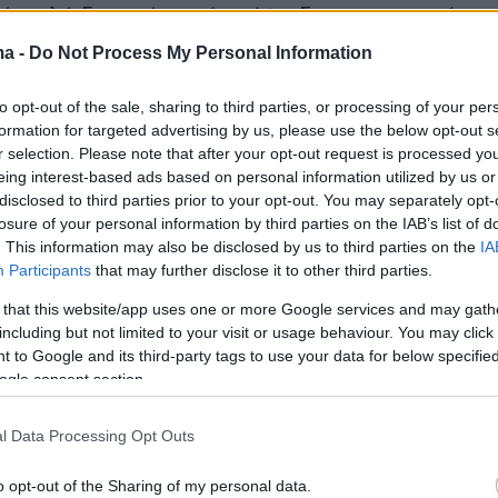
ά πολύ δυνατά γιατί απόψε δεν σας πω μόνο
δώ το δελτίο ολοκληρώνεται''. Θα σας πω ότι
ma -
Do Not Process My Personal Information
αι και το όμορφο ταξίδι μου στον ΣΚΑΪ.
ίμαι 46. Ήταν μεγάλη μου τιμή επί 20 ολόκληρ
to opt-out of the sale, sharing to third parties, or processing of your per
formation for targeted advertising by us, please use the below opt-out s
ε εμπιστεύεστε εμένα και τους συνεργάτες
r selection. Please note that after your opt-out request is processed y
 ενημέρωσή σας ειδικά σε εποχές σκληρές,
eing interest-based ads based on personal information utilized by us or
για τη χώρα μας και τον κόσμο ολόκληρο που
disclosed to third parties prior to your opt-out. You may separately opt-
losure of your personal information by third parties on the IAB’s list of
ελειωμό δεν έχουν. Ξέρετε ότι στάθηκα
. This information may also be disclosed by us to third parties on the
IA
ς με σεβασμό, με αληθινό νοιάξιμο και
Participants
that may further disclose it to other third parties.
τις δημοσιογραφικές αξίες και χωρίς καμία
 that this website/app uses one or more Google services and may gath
από τις αρχές μου. Βέβαια τίποτα από όλα
including but not limited to your visit or usage behaviour. You may click 
 μπορούσε να είχε συμβεί χωρίς την
 to Google and its third-party tags to use your data for below specifi
ogle consent section.
 της ιδιοκτησίας του ΣΚΑΪ και τους άξιους
 μου σε όλους του ορόφους και όλες τις
l Data Processing Opt Outs
 ΣΚΑΪ. Δουλέψαμε σκληρά συχνά κάτω από
ι ακραίες συνθήκες για να χτίσουμε αυτό που
o opt-out of the Sharing of my personal data.