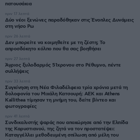
πατουσάκια
πριν 17 λεπτά
Δύο νέοι ξενώνες παραδόθηκαν στις Ένοπλες Δυνάμεις
στη νήσο Ρω
πριν 26 λεπτά
Δεν μπορείτε να κοιμηθείτε με τη ζέστη; Το
απροσδόκητο κόλπο που θα σας βοηθήσει
πριν 27 λεπτά
Άγριος ξυλοδαρμός 51χρονου στο Ρέθυμνο, πέντε
συλλήψεις
πριν 33 λεπτά
Συγκίνηση στη Νέα Φιλαδέλφεια τρία χρόνια μετά τη
δολοφονία του Μιχάλη Κατσουρή: ΑΕΚ και Athens
Kallithea τίμησαν τη μνήμη του, δείτε βίντεο και
φωτογραφίες
πριν 41 λεπτά
Συνδικαλιστής ψαράς που αποχώρησε από την Ελπίδα
της Καρυστιανού, της ζητά να τον προστατέψει:
Καταγγέλλει μεθοδευμένη σπίλωση από μέλη του