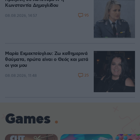
Κωνσταντία Δημογλίδου
95
08.08.2026, 14:57
Μαρία Εκμεκτσίογλου: Ζω καθημερινά
θαύματα, πρώτα είναι ο Θεός και μετά
οι γιοι μου
25
08.08.2026, 11:48
Games