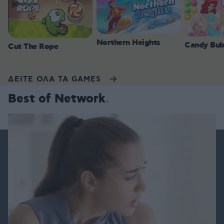
Northern Heights
Candy Bub
Cut The Rope
ΔΕΙΤΕ ΟΛΑ ΤΑ GAMES
Best of Network