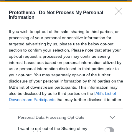
Protothema -
Do Not Process My Personal
Information
If you wish to opt-out of the sale, sharing to third parties, or
processing of your personal or sensitive information for
targeted advertising by us, please use the below opt-out
section to confirm your selection. Please note that after your
opt-out request is processed you may continue seeing
interest-based ads based on personal information utilized by
us or personal information disclosed to third parties prior to
your opt-out. You may separately opt-out of the further
disclosure of your personal information by third parties on the
IAB’s list of downstream participants. This information may
also be disclosed by us to third parties on the
IAB’s List of
Downstream Participants
that may further disclose it to other
third parties.
Please note that this website/app uses one or more Google
Personal Data Processing Opt Outs
services and may gather and store information including but
08.08.2026, 19:36
not limited to your visit or usage behaviour. You may click to
I want to opt-out of the Sharing of my
Τραγωδία στην Πάρο: Πνίγηκε 4χρονος σε πισίνα