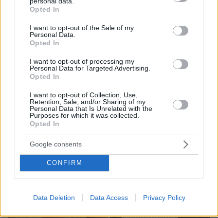
personal data.
grant or deny consent to Google and its third-party tags to
beach bar, βούτηξε ο μπάρμαν για να τον σώσει
Opted In
use your data for below specified purposes in below Google
consent section.
I want to opt-out of the Sale of my
Personal Data.
Opted In
I want to opt-out of processing my
Personal Data for Targeted Advertising.
Opted In
I want to opt-out of Collection, Use,
Retention, Sale, and/or Sharing of my
Personal Data that Is Unrelated with the
Purposes for which it was collected.
Opted In
Google consents
CONFIRM
Data Deletion
Data Access
Privacy Policy