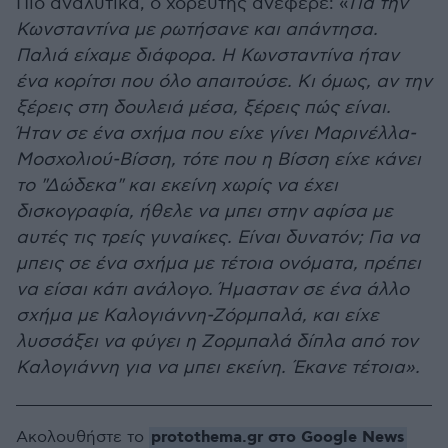
Πιο αναλυτικά, ο χορευτής ανέφερε: «
Για την
Κωνσταντίνα με ρωτήσανε και απάντησα.
Παλιά είχαμε διάφορα. Η Κωνσταντίνα ήταν
ένα κορίτσι που όλο απαιτούσε. Κι όμως, αν την
ξέρεις στη δουλειά μέσα, ξέρεις πώς είναι.
Ήταν σε ένα σχήμα που είχε γίνει Μαρινέλλα-
Μοσχολιού-Βίσση, τότε που η Βίσση είχε κάνει
το "Δώδεκα" και εκείνη χωρίς να έχει
δισκογραφία, ήθελε να μπει στην αφίσα με
αυτές τις τρείς γυναίκες. Είναι δυνατόν; Για να
μπεις σε ένα σχήμα με τέτοια ονόματα, πρέπει
να είσαι κάτι ανάλογο.
Ήμασταν σε ένα άλλο
σχήμα με Καλογιάννη-Ζόρμπαλά, και είχε
λυσσάξει να φύγει η Ζορμπαλά δίπλα από τον
Καλογιάννη για να μπει εκείνη. Έκανε τέτοια».
protothema.gr στο Google News
Ακολουθήστε το