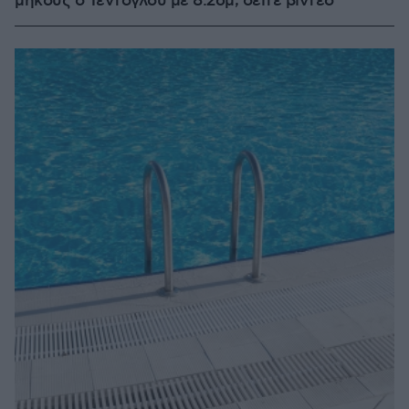
μήκους ο Τεντόγλου με 8.26μ, δείτε βίντεο