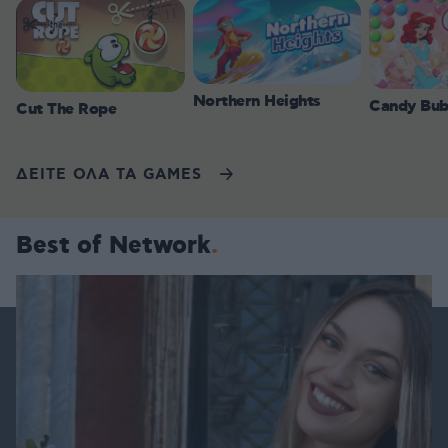
Northern Heights
Candy Bub
Cut The Rope
ΔΕΙΤΕ ΟΛΑ ΤΑ GAMES
Best of Network