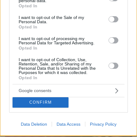
personal data.
grant or deny consent to Google and its third-party tags to
Opted In
use your data for below specified purposes in below Google
consent section.
I want to opt-out of the Sale of my
Personal Data.
Opted In
I want to opt-out of processing my
Personal Data for Targeted Advertising.
Opted In
I want to opt-out of Collection, Use,
Retention, Sale, and/or Sharing of my
Personal Data that Is Unrelated with the
Purposes for which it was collected.
Opted In
Google consents
10.08.2026, 11:37
Forbes: Οι καλύτεροι προορισμοί στον κόσμο για
CONFIRM
να ζήσεις μετά την σύνταξη, ανάμεσά τους και
τέσσερις πόλεις της Ελλάδας
Data Deletion
Data Access
Privacy Policy