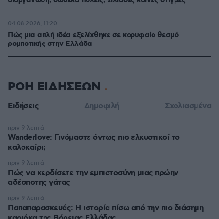
διοργάνωση, δώδεκα πόλεις, χιλιάδες κοινές στιγμές
04.08.2026, 11:20
Πώς μια απλή ιδέα εξελίχθηκε σε κορυφαίο θεσμό
ρομποτικής στην Ελλάδα
ΡΟΗ ΕΙΔΗΣΕΩΝ
Ειδήσεις
Δημοφιλή
Σχολιασμένα
πριν 9 λεπτά
Wanderlove: Γινόμαστε όντως πιο ελκυστικοί το
καλοκαίρι;
πριν 9 λεπτά
Πώς να κερδίσετε την εμπιστοσύνη μιας πρώην
αδέσποτης γάτας
πριν 9 λεπτά
Παπαπαρασκευάς: Η ιστορία πίσω από την πιο διάσημη
καριόκα της Βόρειας Ελλάδας