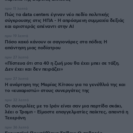
πριν 11 λεπτά
Πώς τα data centers έγιναν νέο πεδίο πολιτικής
σύγκρουσης στις ΗΠΑ - Η απρόσμενη συμμαχία δεξιάς
και αριστεράς απέναντι στην AI
πριν 19 λεπτά
Πόσο κακό κάνουν οι σαγιονάρες στα πόδια; Η
απάντηση μιας ποδίατρου
πριν 27 λεπτά
«Πίστευα ότι στα 40 η ζωή μου θα έχει μπει σε τάξη.
Δεν έχει και δεν πειράζει»
πριν 27 λεπτά
Η ανάρτηση της Μαρίας Κίτσου για τα γενέθλιά της και
το «ευχαριστώ» στους συνεργάτες της
πριν 32 λεπτά
Οι συνομιλίες με το Ιράν είναι σαν μια παρτίδα σκάκι,
λέει ο Τραμπ - Είμαστε επαγγελματίες παίκτες, απαντά η
Τεχεράνη
πριν 36 λεπτά