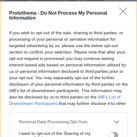
Ευρωπαϊκό Πρωτάθλημα Στίβου: Ο σοβαρός
τραυματισμός του Φουρλάνι, έφυγε σε καροτσάκι από
το στάδιο, δείτε βίντεο
Protothema -
Do Not Process My Personal
Information
πριν 36 λεπτά
Καταζητούμενος από την Ιντερπόλ ο νέος επικεφαλής
If you wish to opt-out of the sale, sharing to third parties, or
του Συμβουλίου Ασφαλείας του Ιράν: Είχε ρόλο σε
processing of your personal or sensitive information for
τρομοκρατική επίθεση στην Αργεντινή με 85 νεκρούς
targeted advertising by us, please use the below opt-out
section to confirm your selection. Please note that after your
ΔΕΙΤΕ ΟΛΕΣ ΤΙΣ ΕΙΔΗΣΕΙΣ
opt-out request is processed you may continue seeing
interest-based ads based on personal information utilized by
us or personal information disclosed to third parties prior to
your opt-out. You may separately opt-out of the further
disclosure of your personal information by third parties on the
ΤΑ ΠΙΟ ΔΗΜΟΦΙΛΗ
IAB’s list of downstream participants. This information may
also be disclosed by us to third parties on the
IAB’s List of
Downstream Participants
that may further disclose it to other
third parties.
Please note that this website/app uses one or more Google
Personal Data Processing Opt Outs
services and may gather and store information including but
not limited to your visit or usage behaviour. You may click to
I want to opt-out of the Sharing of my