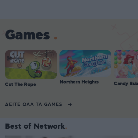
Games
Northern Heights
Candy Bub
Cut The Rope
ΔΕΙΤΕ ΟΛΑ ΤΑ GAMES
Best of Network