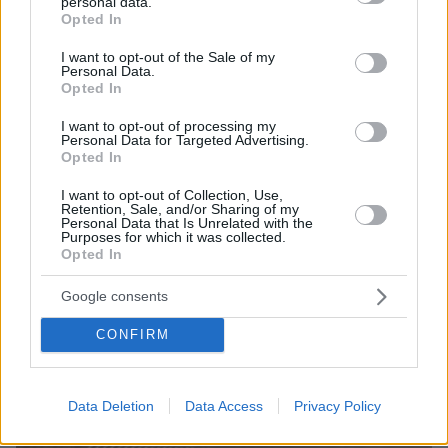
personal data.
grant or deny consent to Google and its third-party tags to
Opted In
πριν 22 λεπτά
use your data for below specified purposes in below Google
Άρης - Πανσερραϊκός 2-2: Φιλική ισοπαλία με γκολ του
consent section.
I want to opt-out of the Sale of my
Γιαννιώτα στο τέλος, ντεμπούτο του Μιρ, δείτε τα γκολ
Personal Data.
Opted In
πριν 23 λεπτά
Στο νοσοκομείο η Ιωάννα Τούνη με τροφική
I want to opt-out of processing my
δηλητηρίαση: «Τι μάτι πρέπει να έχω φάει», δείτε βίντεο
Personal Data for Targeted Advertising.
Opted In
πριν 24 λεπτά
Η φυσική «συνταγή» για καλύτερη στυτική λειτουργία
I want to opt-out of Collection, Use,
Retention, Sale, and/or Sharing of my
πριν 32 λεπτά
Personal Data that Is Unrelated with the
Η Τουρκία ζητά μορατόριουμ Ρωσίας - Ουκρανίας στις
Purposes for which it was collected.
Opted In
επιθέσεις κατά εμπορικών πλοίων στη Μαύρη Θάλασσα
Google consents
ΔΕΙΤΕ ΟΛΕΣ ΤΙΣ ΕΙΔΗΣΕΙΣ
CONFIRM
ΤΑ ΠΙΟ ΔΗΜΟΦΙΛΗ
Data Deletion
Data Access
Privacy Policy