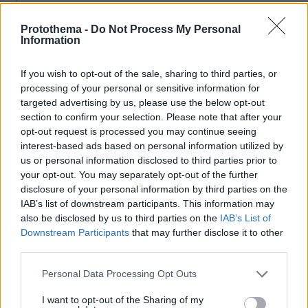
Όλα όσα χρειάζεται να ξέρετε για τις αντιδράσεις μιας
φοβικής γάτας
Protothema -
Do Not Process My Personal
Information
πριν 8 λεπτά
Η Ελίζαμπεθ Ελέτσι πήρε ευχή για το μωρό της, οι
φωτογραφίες από τον Άγιο Νεκτάριο
If you wish to opt-out of the sale, sharing to third parties, or
processing of your personal or sensitive information for
πριν 9 λεπτά
targeted advertising by us, please use the below opt-out
Γλυκά της Τήνου που κρατούν ζωντανή την παράδοσή
section to confirm your selection. Please note that after your
της
opt-out request is processed you may continue seeing
interest-based ads based on personal information utilized by
πριν 11 λεπτά
Νέο χτύπημα στα Στενά του Ορμούζ - Βλήμα έπληξε το
us or personal information disclosed to third parties prior to
πλοίο κοντά στο Khasab του Ομάν
your opt-out. You may separately opt-out of the further
disclosure of your personal information by third parties on the
πριν 11 λεπτά
IAB’s list of downstream participants. This information may
Πατέρας για δεύτερη φορά ο Κωνσταντέλιας: Η
also be disclosed by us to third parties on the
IAB’s List of
σύζυγός του Χριστίνα έφερε στον κόσμο ένα υγιέστατο
Downstream Participants
that may further disclose it to other
κοριτσάκι
third parties.
πριν 21 λεπτά
Please note that this website/app uses one or more Google
ΑΕΚ - Athens Kallithea 4-0: «Τεσσάρα» μπροστά στον
Personal Data Processing Opt Outs
κόσμο της πριν τη μάχη για το Super Cup με τον ΟΦΗ,
services and may gather and store information including but
δείτε τα γκολ
not limited to your visit or usage behaviour. You may click to
I want to opt-out of the Sharing of my