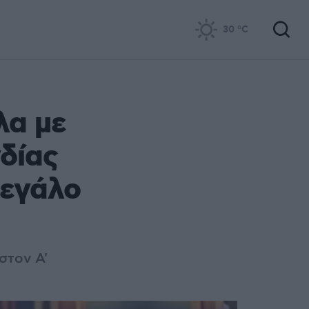
30
°C
λα με
δίας
μεγάλο
στον Α'