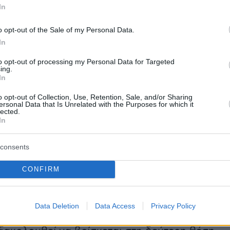
In
o opt-out of the Sale of my Personal Data.
In
 δημοσίευση στο Instagram.
to opt-out of processing my Personal Data for Targeted
ing.
Η δημοσίευση κοινοποιήθηκε από το χρήστη 🇬🇷 OGAE GREECE (@ogaegreece)
In
o opt-out of Collection, Use, Retention, Sale, and/or Sharing
ersonal Data that Is Unrelated with the Purposes for which it
lected.
In
 μετά
την εμφάνιση του Ακύλα στον Α’
ς Eurovision και την εξασφάλιση της
consents
της Ελλάδας στον μεγάλο τελικό,
τα
CONFIRM
 καταγράφουν τις νέες ισορροπίες
, που
νται γύρω από τη φετινή ελληνική συμμετοχή
αγωνισμός πλησιάζει στην κορύφωσή του.
Data Deletion
Data Access
Privacy Policy