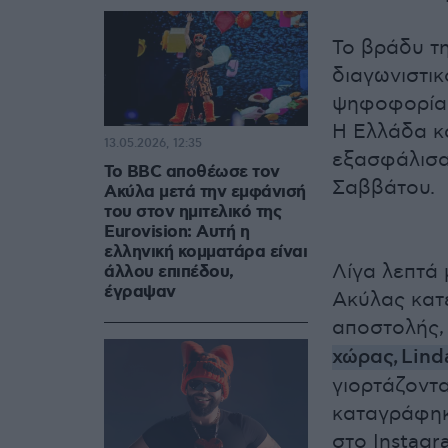
Το βράδυ τη
διαγωνιστικ
ψηφοφορία 
Η Ελλάδα κ
13.05.2026, 12:35
εξασφάλισα
Το BBC αποθέωσε τον
Σαββάτου.
Ακύλα μετά την εμφάνισή
του στον ημιτελικό της
Eurovision: Αυτή η
ελληνική κομματάρα είναι
Λίγα λεπτά
άλλου επιπέδου,
έγραψαν
Ακύλας κατ
αποστολής,
χώρας, Lind
γιορτάζοντα
καταγράφηκ
στο Instagr