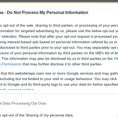
 της ανάρτησης αναφέρεται: «
Ο Ακύλας μαζί
ma -
Do Not Process My Personal Information
 και την Linda ως τα μεγάλα φαβορί της
to opt-out of the sale, sharing to third parties, or processing of your per
ovision αγκαλιάζονται μετά την πρόκριση τους
formation for targeted advertising by us, please use the below opt-out s
ο τελικό του Σαββάτου
».
r selection. Please note that after your opt-out request is processed y
eing interest-based ads based on personal information utilized by us or
disclosed to third parties prior to your opt-out. You may separately opt-
ντεο
losure of your personal information by third parties on the IAB’s list of
. This information may also be disclosed by us to third parties on the
IA
Participants
that may further disclose it to other third parties.
 that this website/app uses one or more Google services and may gath
including but not limited to your visit or usage behaviour. You may click 
 to Google and its third-party tags to use your data for below specifi
ogle consent section.
l Data Processing Opt Outs
o opt-out of the Sharing of my personal data.