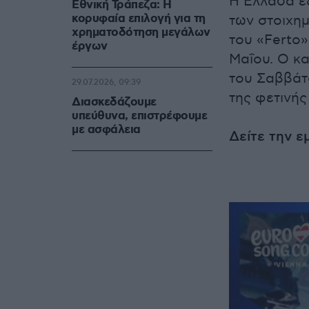
Η Ελλάδα ε
Εθνική Τράπεζα: Η
κορυφαία επιλογή για τη
των στοιχημ
χρηματοδότηση μεγάλων
του «Ferto»
έργων
Μαΐου. Ο κα
του Σαββάτ
29.07.2026, 09:39
της φετινή
Διασκεδάζουμε
υπεύθυνα, επιστρέφουμε
με ασφάλεια
Δείτε την 