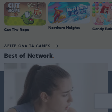
Northern Heights
Candy Bub
Cut The Rope
ΔΕΙΤΕ ΟΛΑ ΤΑ GAMES
Best of Network