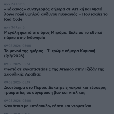
πριν 23 λεπτά
«Κόκκινος» συναγερμός σήμερα σε Αττική και νησιά
λόγω πολύ υψηλού κινδύνου πυρκαγιάς – Πού ισχύει το
Red Code
πριν 34 λεπτά
Μεγάλη φωτιά στο όρος Μπρόμο: Έκλεισε το εθνικό
πάρκο στην Ινδονησία
09.08.2026, 06:00
Το μενού της ημέρας - Τι τρώμε σήμερα Κυριακή
(9/8/2026)
09.08.2026, 05:51
Φωτιά σε εγκαταστάσεις της Aramco στην Τζιζάν της
Σαουδικής Αραβίας
09.08.2026, 05:19
Δυστύχημα στο Περού: Δεκατρείς νεκροί και τέσσερις
τραυματίες σε σύγκρουση βαν και νταλίκας
09.08.2026, 05:00
Φοκάτσια με κοτόπουλο, πέστο και ντοματίνια