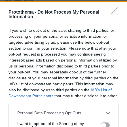
12.06.2025, 22:33
Στη Σκιάθο η Κέιτ Χάντσον με την οικογένειά της για τις
Protothema -
Do Not Process My Personal
καλοκαιρινές της διακοπές - Δείτε φωτογραφίες
Information
If you wish to opt-out of the sale, sharing to third parties, or
processing of your personal or sensitive information for
targeted advertising by us, please use the below opt-out
section to confirm your selection. Please note that after your
opt-out request is processed you may continue seeing
interest-based ads based on personal information utilized by
us or personal information disclosed to third parties prior to
your opt-out. You may separately opt-out of the further
disclosure of your personal information by third parties on the
IAB’s list of downstream participants. This information may
also be disclosed by us to third parties on the
IAB’s List of
Downstream Participants
that may further disclose it to other
third parties.
Please note that this website/app uses one or more Google
Personal Data Processing Opt Outs
services and may gather and store information including but
not limited to your visit or usage behaviour. You may click to
I want to opt-out of the Sharing of my