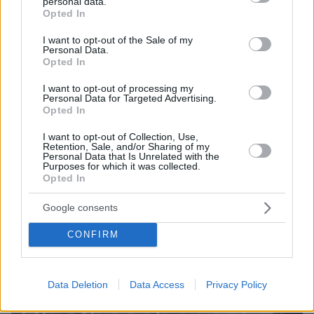
personal data.
grant or deny consent to Google and its third-party tags to
Opted In
use your data for below specified purposes in below Google
consent section.
I want to opt-out of the Sale of my
Personal Data.
19.06.2025, 13:20
Opted In
Η Κέιτ Χάντσον απολαμβάνει τις διακοπές της στη Σκιάθο
με την οικογένειά της
I want to opt-out of processing my
Personal Data for Targeted Advertising.
Opted In
I want to opt-out of Collection, Use,
Retention, Sale, and/or Sharing of my
Personal Data that Is Unrelated with the
Purposes for which it was collected.
Opted In
Google consents
CONFIRM
Data Deletion
Data Access
Privacy Policy