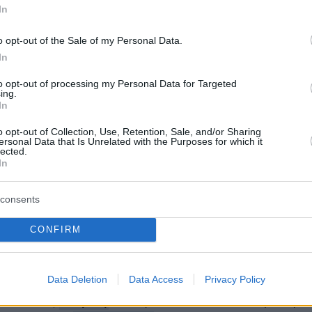
In
ήμερα:
o opt-out of the Sale of my Personal Data.
In
δρή σύγκρουση Φλωρίδη – Βελόπουλου για
 Καρώνη του ΕΜΠ για τα Τέμπη
to opt-out of processing my Personal Data for Targeted
ing.
In
 για Τέμπη: Το ψέμα έχει κοντά ποδάρια
o opt-out of Collection, Use, Retention, Sale, and/or Sharing
ersonal Data that Is Unrelated with the Purposes for which it
lected.
κη του Diddy - Προβλήθηκε αμοντάριστο το
In
 ξυλοδαρμού της Κάσι Βεντούρα από τον
consents
CONFIRM
protothema.gr στο Google News
το
και μάθετε πρώτοι
εις
Data Deletion
Data Access
Privacy Policy
Ειδήσεις
 τελευταίες
από την Ελλάδα και τον Κόσμο, τη