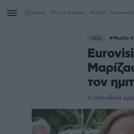
Games
Όλες οι Ειδήσεις
Ελλάδα
Πρωτοσέλι
Μαρίζα 
GALA
Eurovis
Μαρίζας
τον ημιτ
Η σπουδαία ερμ