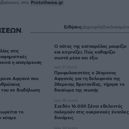
Protothema.gr
μβαίνουν, στο
Ειδήσεις
Δημοφιλή
Σχολιασμέν
ΗΣΕΩΝ
Ο πάτος της κατσαρόλας μαυρίζει
λίας στις
και κιτρινίζει; Πώς καθαρίζει
ιαφημιστικές
σωστά μέσα και έξω
ξεκινά η απαγόρευση
πριν 27 λεπτά
Προφυλακιστέος ο 26χρονος
5χρονο Αφγανό που
Αφγανός για τη δολοφονία της
νθρώπους
38χρονης Βρετανίδας, τήρησε το
Χ του σε διαδήλωση
δικαίωμα της σιωπής
πριν 28 λεπτά
Σχεδόν 16.000 ξένοι εθελοντές
εωρείται το
πολεμούν στις ουκρανικές ένοπλες
ν κόσμο
δυνάμεις
πριν 30 λεπτά