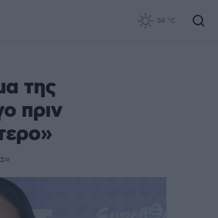
34
°C
μα της
ο πριν
ύτερο»
α»