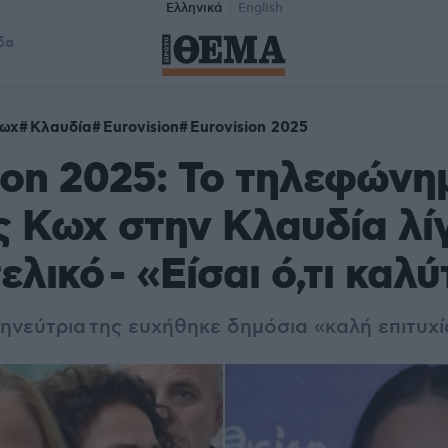
Ελληνικά
English
δα
Κωχ
Κλαυδία
Eurovision
Eurovision 2025
ion 2025: Το τηλεφώνη
 Κωχ στην Κλαυδία λίγ
ελικό - «Είσαι ό,τι καλ
ηνεύτρια
της ευχήθηκε δημόσια «καλή επιτυχί