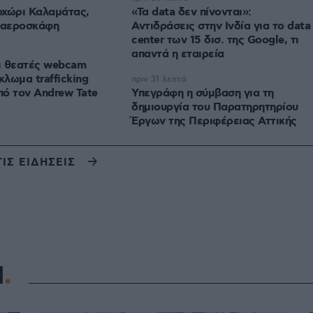
οχώρι Καλαμάτας,
«Τα data δεν πίνονται»:
ο αεροσκάφη
Αντιδράσεις στην Ινδία για το data
center των 15 δισ. της Google, τι
απαντά η εταιρεία
ι θεατές webcam
λωμα trafficking
πριν 31 λεπτά
ό τον Andrew Tate
Υπεγράφη η σύμβαση για τη
δημιουργία του Παρατηρητηρίου
Έργων της Περιφέρειας Αττικής
ΤΙΣ ΕΙΔΗΣΕΙΣ
Η