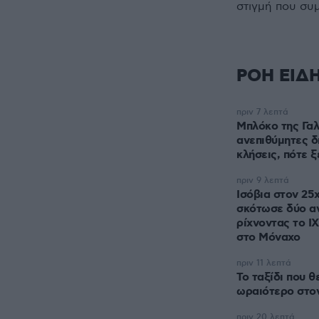
στιγμή που συ
ΡΟΗ ΕΙΔ
πριν 7 λεπτά
Μπλόκο της Γαλ
ανεπιθύμητες δ
κλήσεις, πότε 
πριν 9 λεπτά
Ισόβια στον 2
σκότωσε δύο α
ρίχνοντας το Ι
στο Μόναχο
πριν 11 λεπτά
Το ταξίδι που θ
ωραιότερο στο
πριν 20 λεπτά