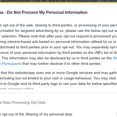
η εκπρόσωπο για τη φετινή διοργάνωση.
«Είσαι
ρο μπορούμε να στείλουμε σήμερα, ό,τι μας
ma -
Do Not Process My Personal Information
περισσότερο, αυτή τη στιγμή είσαι εσύ. Πάρε
αι όρμα»,
κατέληξε εμψυχώνοντας την
to opt-out of the sale, sharing to third parties, or processing of your per
ο πριν ανέβει στη σκηνή του διαγωνισμού.
formation for targeted advertising by us, please use the below opt-out s
r selection. Please note that after your opt-out request is processed y
eing interest-based ads based on personal information utilized by us or
ντεο
disclosed to third parties prior to your opt-out. You may separately opt-
losure of your personal information by third parties on the IAB’s list of
. This information may also be disclosed by us to third parties on the
IA
Participants
that may further disclose it to other third parties.
 that this website/app uses one or more Google services and may gath
including but not limited to your visit or usage behaviour. You may click 
 to Google and its third-party tags to use your data for below specifi
ogle consent section.
l Data Processing Opt Outs
o opt-out of the Sharing of my personal data.