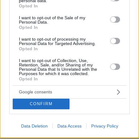
personal data.
grant or deny consent to Google and its third-party tags to
Opted In
ΠΡΟΣΘΗΚΗ ΣΧΟΛΙΟΥ
use your data for below specified purposes in below Google
consent section.
I want to opt-out of the Sale of my
Personal Data.
Opted In
Αχαχαχαχα
I want to opt-out of processing my
12.05.2025, 13:15
Personal Data for Targeted Advertising.
Τουρανικός φαινότυπος από τα βάθη της Ασίας,
Opted In
παίζει να μην έχει καθόλου ευρωπαϊκό αίμα.
I want to opt-out of Collection, Use,
ΑΠΑΝΤΗΣΗ
Retention, Sale, and/or Sharing of my
Personal Data that Is Unrelated with the
Purposes for which it was collected.
Opted In
Πέτρος
12.05.2025, 01:28
Google consents
που τις βρίσκουν αυτές, δεν έχουν καμία σοβαρή να
βάλουν;
CONFIRM
ΑΠΑΝΤΗΣΗ
Data Deletion
Data Access
Privacy Policy
Παλουκοκάφτρα
11.05.2025, 22:05