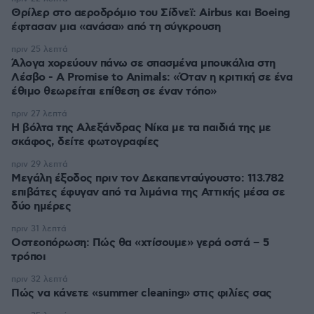
Θρίλερ στο αεροδρόμιο του Σίδνεϊ: Airbus και Boeing
έφτασαν μια «ανάσα» από τη σύγκρουση
πριν 25 λεπτά
Άλογα χορεύουν πάνω σε σπασμένα μπουκάλια στη
Λέσβο - A Promise to Animals: «Όταν η κριτική σε ένα
έθιμο θεωρείται επίθεση σε έναν τόπο»
πριν 27 λεπτά
Η βόλτα της Αλεξάνδρας Νίκα με τα παιδιά της με
σκάφος, δείτε φωτογραφίες
πριν 29 λεπτά
Μεγάλη έξοδος πριν τον Δεκαπενταύγουστο: 113.782
επιβάτες έφυγαν από τα λιμάνια της Αττικής μέσα σε
δύο ημέρες
πριν 31 λεπτά
Οστεοπόρωση: Πώς θα «χτίσουμε» γερά οστά – 5
τρόποι
πριν 32 λεπτά
Πώς να κάνετε «summer cleaning» στις φιλίες σας