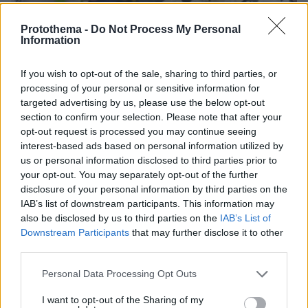
Protothema -
Do Not Process My Personal
Information
If you wish to opt-out of the sale, sharing to third parties, or
processing of your personal or sensitive information for
targeted advertising by us, please use the below opt-out
section to confirm your selection. Please note that after your
04.08.2026, 11:20
opt-out request is processed you may continue seeing
Πώς μια απλή ιδέα εξελίχθηκε σε κορυφαίο θεσμό
interest-based ads based on personal information utilized by
ρομποτικής στην Ελλάδα
us or personal information disclosed to third parties prior to
your opt-out. You may separately opt-out of the further
06.08.2026, 10:52
disclosure of your personal information by third parties on the
Από μαθητής, φοιτητής σε άλλη πόλη!
IAB’s list of downstream participants. This information may
also be disclosed by us to third parties on the
IAB’s List of
Downstream Participants
that may further disclose it to other
26.07.2026, 09:54
third parties.
Επαγγελματική Εκπαίδευση & Εξειδίκευση: Το Mοντέλο που
σε Bάζει στην Aγορά Eργασίας
Please note that this website/app uses one or more Google
Personal Data Processing Opt Outs
services and may gather and store information including but
ΣΧΟΛΙΑ
(25)
not limited to your visit or usage behaviour. You may click to
I want to opt-out of the Sharing of my