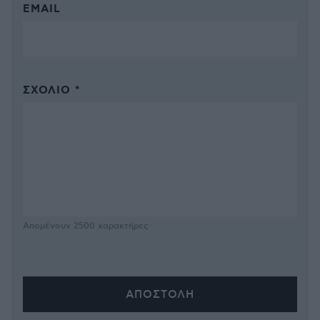
EMAIL
ΣΧΌΛΙΟ *
Απομένουν
2500
χαρακτήρες