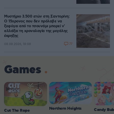
Μυστήριο 3.500 ετών στη Σαντορίνη:
Ο 15χρονος που δεν πρόλαβε να
ξεφύγει από το τσουνάμι μπορεί ν'
αλλάξει τη χρονολογία της μεγάλης
έκρηξης
77
08.08.2026, 18:08
Games
Northern Heights
Candy Bub
Cut The Rope