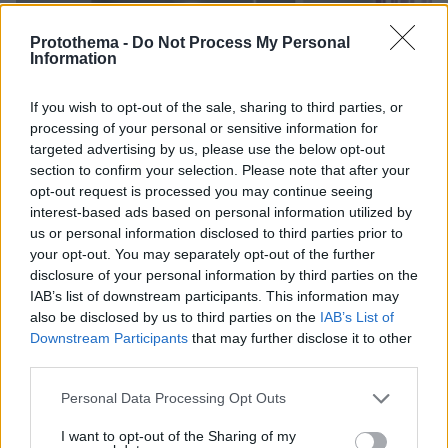
Protothema -
Do Not Process My Personal
Information
If you wish to opt-out of the sale, sharing to third parties, or
processing of your personal or sensitive information for
targeted advertising by us, please use the below opt-out
section to confirm your selection. Please note that after your
opt-out request is processed you may continue seeing
interest-based ads based on personal information utilized by
us or personal information disclosed to third parties prior to
your opt-out. You may separately opt-out of the further
disclosure of your personal information by third parties on the
IAB’s list of downstream participants. This information may
also be disclosed by us to third parties on the
IAB’s List of
Downstream Participants
that may further disclose it to other
third parties.
Please note that this website/app uses one or more Google
Personal Data Processing Opt Outs
03.08.2026, 11:06
services and may gather and store information including but
Κάτι αλλάζει στον χάρτη της πανεπιστημιακής εκπαίδευσης
not limited to your visit or usage behaviour. You may click to
I want to opt-out of the Sharing of my
στην Ελλάδα