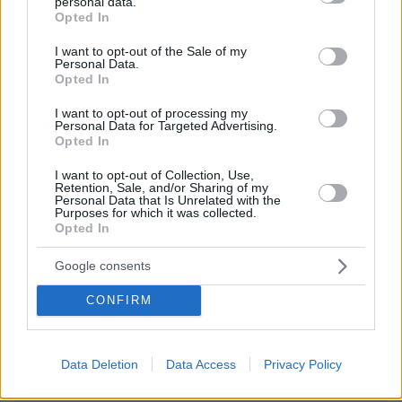
personal data.
grant or deny consent to Google and its third-party tags to
Opted In
use your data for below specified purposes in below Google
30.07.2026, 15:25
consent section.
I want to opt-out of the Sale of my
Εθνική Τράπεζα: Η κορυφαία επιλογή για τη χρηματοδότηση
Personal Data.
μεγάλων έργων
Opted In
I want to opt-out of processing my
29.07.2026, 09:39
Personal Data for Targeted Advertising.
Διασκεδάζουμε υπεύθυνα, επιστρέφουμε με ασφάλεια
Opted In
I want to opt-out of Collection, Use,
ΣΧΟΛΙΑ
Retention, Sale, and/or Sharing of my
Personal Data that Is Unrelated with the
Purposes for which it was collected.
ΠΡΟΣΘΗΚΗ ΣΧΟΛΙΟΥ
Opted In
Google consents
ΠΡΟΣΘΗΚΗ ΣΧΟΛΙΟΥ
CONFIRM
ΌΝΟΜΑ *
Data Deletion
Data Access
Privacy Policy