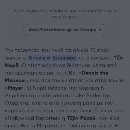
Δείτε περισσότερα άρθρα μας
στα αποτελέσματα
αναζήτησης
Add Protothema.gr on Google
Την τελευταία του πνοή σε ηλικία 73 ετών
Τζέι
άφησε ο
Ντένις ο Τρομερός
κατά κόσμον,
Νορθ
. Ο ηθοποιός έγινε διάσημος μέσα από
Dennis the
την ομώνυμη σειρά του CBS, «
Menace
»
, ενώ πρωταγωνίστησε και στην ταινία
Maya
«
». Ο Νορθ πέθανε την Κυριακή 6
Απριλίου στο σπίτι του στο Lake Butler της
Φλόριντα, έπειτα από πολυετή μάχη με τον
καρκίνο του παχέος εντέρου, όπως δήλωσε στο
Τζίνι Ράσελ
«Hollywood Reporter» η
, που είχε
υποδυθεί τη Μάργκαρετ Γουέιντ στη σειρά. Η