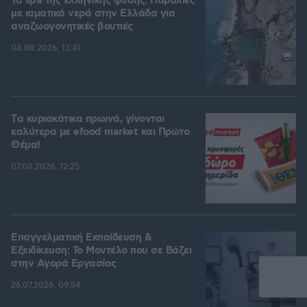
Τα spa της ελληνικής φύσης: Παραλίες
με ιαματικά νερά στην Ελλάδα για
αναζωογονητικές βουτιές
08.08.2026, 13:41
Tα κυριακάτικα πρωινά, γίνονται
καλύτερα με efood market και Πρώτο
Θέμα!
07.08.2026, 12:25
Επαγγελματική Εκπαίδευση &
Εξειδίκευση: Το Mοντέλο που σε Bάζει
στην Aγορά Eργασίας
26.07.2026, 09:54