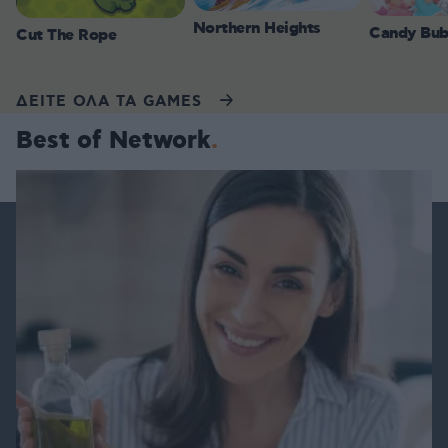
Northern Heights
Candy Bub
Cut The Rope
ΔΕΙΤΕ ΟΛΑ ΤΑ GAMES
Best of Network