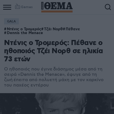
Games
GALA
Ντένις ο Τρομερός
Τζέι Νορθ
Πέθανε
Dennis the Menace
Ντένις ο Τρομερός: Πέθανε ο
ηθοποιός Τζέι Νορθ σε ηλικία
73 ετών
Ο ηθοποιός που έγινε διάσημος μέσα από τη
σειρά «Dennis the Menace», έφυγε από τη
ζωή
έπειτα από πολυετή μάχη με τον καρκίνο
του παχέος εντέρου