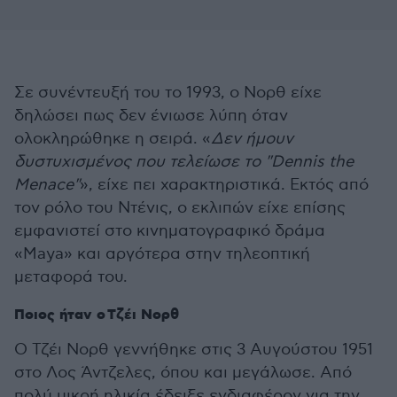
Σε συνέντευξή του το 1993, ο Νορθ είχε
δηλώσει πως δεν ένιωσε λύπη όταν
ολοκληρώθηκε η σειρά. «
Δεν ήμουν
δυστυχισμένος που τελείωσε το "Dennis the
Menace"
», είχε πει χαρακτηριστικά. Εκτός από
τον ρόλο του Ντένις, ο εκλιπών είχε επίσης
εμφανιστεί στο κινηματογραφικό δράμα
«Maya» και αργότερα στην τηλεοπτική
μεταφορά του.
Ποιος ήταν ο
Τζέι Νορθ
Ο Τζέι Νορθ γεννήθηκε στις 3 Αυγούστου 1951
στο Λος Άντζελες, όπου και μεγάλωσε. Από
πολύ μικρή ηλικία έδειξε ενδιαφέρον για την