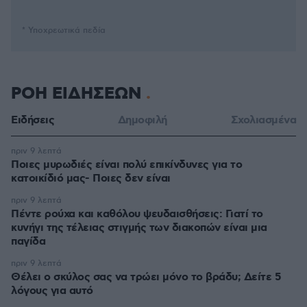
* Υποχρεωτικά πεδία
ΡΟΗ ΕΙΔΗΣΕΩΝ
Ειδήσεις
Δημοφιλή
Σχολιασμένα
πριν 9 λεπτά
Ποιες μυρωδιές είναι πολύ επικίνδυνες για το
κατοικίδιό μας- Ποιες δεν είναι
πριν 9 λεπτά
Πέντε ρούχα και καθόλου ψευδαισθήσεις: Γιατί το
κυνήγι της τέλειας στιγμής των διακοπών είναι μια
παγίδα
πριν 9 λεπτά
Θέλει ο σκύλος σας να τρώει μόνο το βράδυ; Δείτε 5
λόγους για αυτό