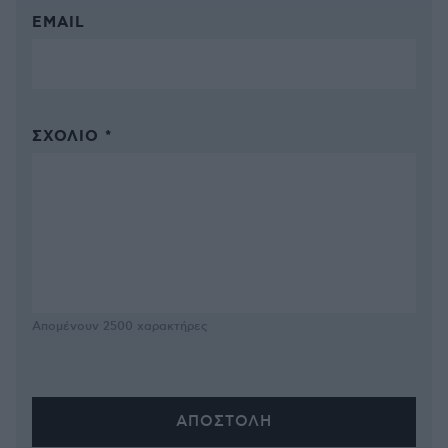
EMAIL
ΣΧΌΛΙΟ *
Απομένουν
2500
χαρακτήρες