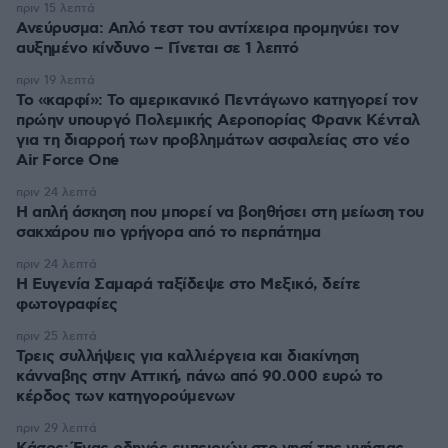
πριν 15 λεπτά
Ανεύρυσμα: Απλό τεστ του αντίχειρα προμηνύει τον
αυξημένο κίνδυνο – Γίνεται σε 1 λεπτό
πριν 19 λεπτά
Το «καρφί»: Το αμερικανικό Πεντάγωνο κατηγορεί τον
πρώην υπουργό Πολεμικής Αεροπορίας Φρανκ Κένταλ
για τη διαρροή των προβλημάτων ασφαλείας στο νέο
Air Force One
πριν 24 λεπτά
Η απλή άσκηση που μπορεί να βοηθήσει στη μείωση του
σακχάρου πιο γρήγορα από το περπάτημα
πριν 24 λεπτά
Η Ευγενία Σαμαρά ταξίδεψε στο Μεξικό, δείτε
φωτογραφίες
πριν 25 λεπτά
Τρεις συλλήψεις για καλλιέργεια και διακίνηση
κάνναβης στην Αττική, πάνω από 90.000 ευρώ το
κέρδος των κατηγορούμενων
πριν 29 λεπτά