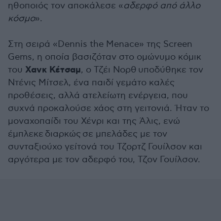
ηθοποιός τον αποκάλεσε «
αδερφό από άλλο
κόσμο
».
Στη σειρά «Dennis the Menace» της Screen
Gems, η οποία βασιζόταν στο ομώνυμο κόμικ
Χανκ Κέτσαμ
του
, ο
Τζέι Νορθ
υποδύθηκε τον
Ντένις Μίτσελ, ένα παιδί γεμάτο καλές
προθέσεις, αλλά ατελείωτη ενέργεια, που
συχνά προκαλούσε χάος στη γειτονιά. Ήταν το
μοναχοπαίδι του Χένρι και της Άλις, ενώ
έμπλεκε
διαρκώς
σε μπελάδες με τον
συνταξιούχο γείτονά του Τζορτζ Γουίλσον και
αργότερα με τον αδερφό του, Τζον Γουίλσον.