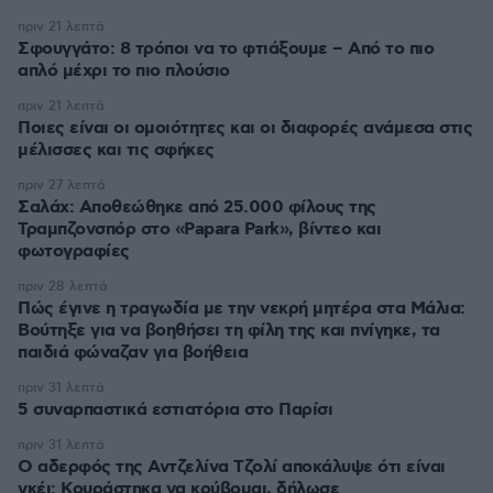
πριν 21 λεπτά
Σφουγγάτο: 8 τρόποι να το φτιάξουμε – Από το πιο
απλό μέχρι το πιο πλούσιο
πριν 21 λεπτά
Ποιες είναι οι ομοιότητες και οι διαφορές ανάμεσα στις
μέλισσες και τις σφήκες
πριν 27 λεπτά
Σαλάχ: Αποθεώθηκε από 25.000 φίλους της
Τραμπζονσπόρ στο «Papara Park», βίντεο και
φωτογραφίες
πριν 28 λεπτά
Πώς έγινε η τραγωδία με την νεκρή μητέρα στα Μάλια:
Βούτηξε για να βοηθήσει τη φίλη της και πνίγηκε, τα
παιδιά φώναζαν για βοήθεια
πριν 31 λεπτά
5 συναρπαστικά εστιατόρια στο Παρίσι
πριν 31 λεπτά
Ο αδερφός της Αντζελίνα Τζολί αποκάλυψε ότι είναι
γκέι: Κουράστηκα να κρύβομαι, δήλωσε