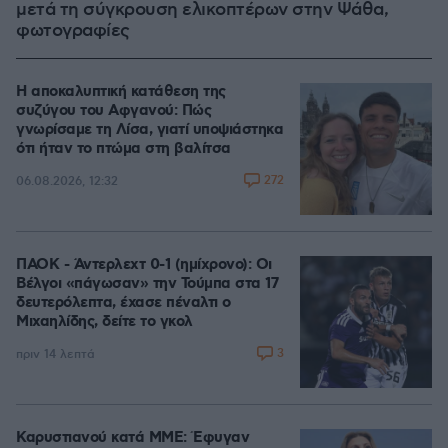
μετά τη σύγκρουση ελικοπτέρων στην Ψάθα,
φωτογραφίες
Η αποκαλυπτική κατάθεση της
συζύγου του Αφγανού: Πώς
γνωρίσαμε τη Λίσα, γιατί υποψιάστηκα
ότι ήταν το πτώμα στη βαλίτσα
272
06.08.2026, 12:32
ΠΑΟΚ - Άντερλεχτ 0-1 (ημίχρονο): Οι
Βέλγοι «πάγωσαν» την Τούμπα στα 17
δευτερόλεπτα, έχασε πέναλτι ο
Μιχαηλίδης, δείτε το γκολ
3
πριν 14 λεπτά
Καρυστιανού κατά ΜΜΕ: Έφυγαν