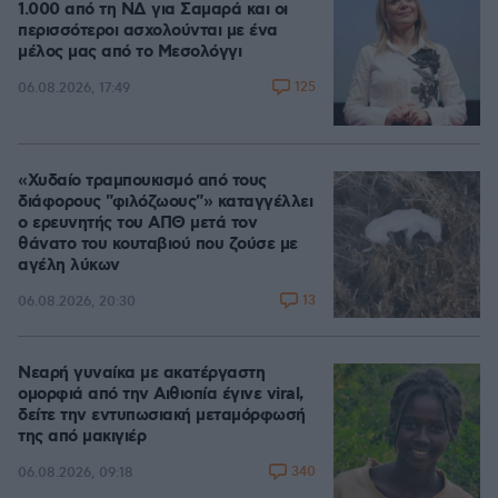
1.000 από τη ΝΔ για Σαμαρά και οι
περισσότεροι ασχολούνται με ένα
μέλος μας από το Μεσολόγγι
125
06.08.2026, 17:49
«Χυδαίο τραμπουκισμό από τους
διάφορους "φιλόζωους"» καταγγέλλει
ο ερευνητής του ΑΠΘ μετά τον
θάνατο του κουταβιού που ζούσε με
αγέλη λύκων
13
06.08.2026, 20:30
Νεαρή γυναίκα με ακατέργαστη
ομορφιά από την Αιθιοπία έγινε viral,
δείτε την εντυπωσιακή μεταμόρφωσή
της από μακιγιέρ
340
06.08.2026, 09:18