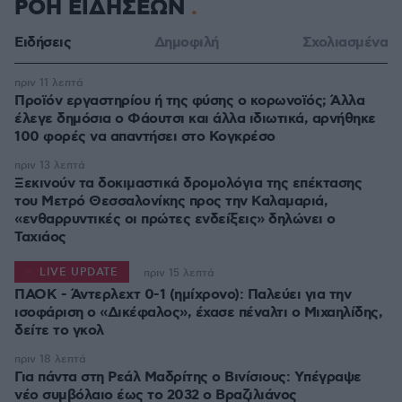
ΡΟΗ ΕΙΔΗΣΕΩΝ
Ειδήσεις
Δημοφιλή
Σχολιασμένα
πριν 11 λεπτά
Προϊόν εργαστηρίου ή της φύσης ο κορωνοϊός; Άλλα
έλεγε δημόσια ο Φάουτσι και άλλα ιδιωτικά, αρνήθηκε
100 φορές να απαντήσει στο Κογκρέσο
πριν 13 λεπτά
Ξεκινούν τα δοκιμαστικά δρομολόγια της επέκτασης
του Μετρό Θεσσαλονίκης προς την Καλαμαριά,
«ενθαρρυντικές οι πρώτες ενδείξεις» δηλώνει ο
Ταχιάος
LIVE UPDATE
πριν 15 λεπτά
ΠΑΟΚ - Άντερλεχτ 0-1 (ημίχρονο): Παλεύει για την
ισοφάριση ο «Δικέφαλος», έχασε πέναλτι ο Μιχαηλίδης,
πριν 18 λεπτά
Για πάντα στη Ρεάλ Μαδρίτης ο Βινίσιους: Yπέγραψε
νέο συμβόλαιο έως το 2032 ο Βραζιλιάνος