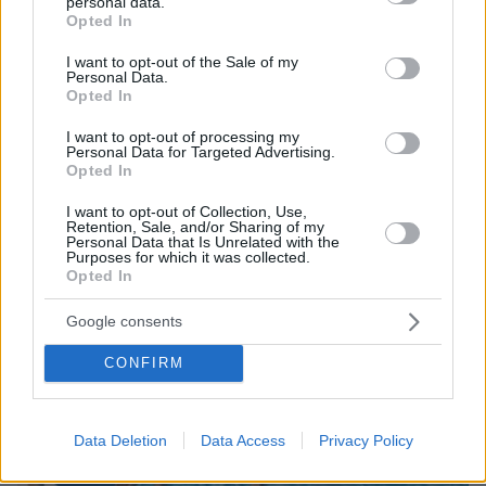
personal data.
grant or deny consent to Google and its third-party tags to
Opted In
use your data for below specified purposes in below Google
consent section.
I want to opt-out of the Sale of my
Personal Data.
Opted In
08.08.2026, 18:08
I want to opt-out of processing my
Μυστήριο 3.500 ετών στη Σαντορίνη: Ο 15χρονος
Personal Data for Targeted Advertising.
που δεν πρόλαβε να ξεφύγει από το τσουνάμι
Opted In
μπορεί ν' αλλάξει τη χρονολογία της μεγάλης
I want to opt-out of Collection, Use,
έκρηξης
Retention, Sale, and/or Sharing of my
Personal Data that Is Unrelated with the
Purposes for which it was collected.
Opted In
Google consents
CONFIRM
Data Deletion
Data Access
Privacy Policy