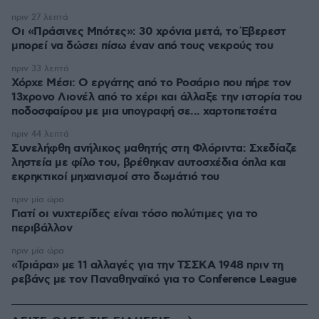
πριν 27 λεπτά
Οι «Πράσινες Μπότες»: 30 χρόνια μετά, το Έβερεστ
μπορεί να δώσει πίσω έναν από τους νεκρούς του
πριν 33 λεπτά
Χόρχε Μέσι: Ο εργάτης από το Ροσάριο που πήρε τον
13χρονο Λιονέλ από το χέρι και άλλαξε την ιστορία του
ποδοσφαίρου με μια υπογραφή σε... χαρτοπετσέτα
πριν 44 λεπτά
Συνελήφθη ανήλικος μαθητής στη Φλόριντα: Σχεδίαζε
ληστεία με φίλο του, βρέθηκαν αυτοσχέδια όπλα και
εκρηκτικοί μηχανισμοί στο δωμάτιό του
πριν μία ώρα
Γιατί οι νυχτερίδες είναι τόσο πολύτιμες για το
περιβάλλον
πριν μία ώρα
«Τριάρα» με 11 αλλαγές για την ΤΣΣΚΑ 1948 πριν τη
ρεβάνς με τον Παναθηναϊκό για το Conference League