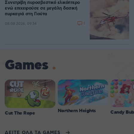
Συνετρίβη πυροσβεστικό ελικόπτερο
ενώ επιχειρούσε σε μεγάλη δασική
πυρκαγιά στη Γιούτα
1
08.08.2026, 09:34
Games
Northern Heights
Candy Bub
Cut The Rope
ΔΕΙΤΕ ΟΛΑ ΤΑ GAMES