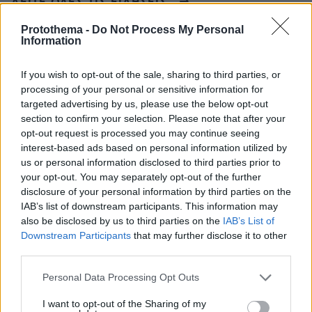
ΔΕΙΤΕ ΟΛΕΣ ΤΙΣ ΕΙΔΗΣΕΙΣ
Protothema -
Do Not Process My Personal
Information
ΤΑ ΠΙΟ ΔΗΜΟΦΙΛΗ
If you wish to opt-out of the sale, sharing to third parties, or
processing of your personal or sensitive information for
targeted advertising by us, please use the below opt-out
section to confirm your selection. Please note that after your
opt-out request is processed you may continue seeing
interest-based ads based on personal information utilized by
us or personal information disclosed to third parties prior to
your opt-out. You may separately opt-out of the further
disclosure of your personal information by third parties on the
IAB’s list of downstream participants. This information may
also be disclosed by us to third parties on the
IAB’s List of
Downstream Participants
that may further disclose it to other
third parties.
Please note that this website/app uses one or more Google
Personal Data Processing Opt Outs
services and may gather and store information including but
not limited to your visit or usage behaviour. You may click to
I want to opt-out of the Sharing of my