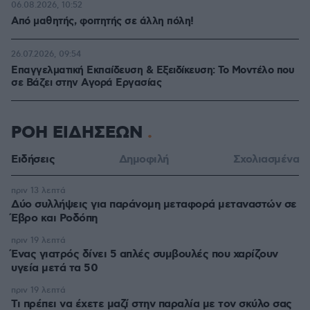
06.08.2026, 10:52
Από μαθητής, φοιτητής σε άλλη πόλη!
26.07.2026, 09:54
Επαγγελματική Εκπαίδευση & Εξειδίκευση: Το Mοντέλο που
σε Bάζει στην Aγορά Eργασίας
ΡΟΗ ΕΙΔΗΣΕΩΝ
Ειδήσεις
Δημοφιλή
Σχολιασμένα
πριν 13 λεπτά
Δύο συλλήψεις για παράνομη μεταφορά μεταναστών σε
Έβρο και Ροδόπη
πριν 19 λεπτά
Ένας γιατρός δίνει 5 απλές συμβουλές που χαρίζουν
υγεία μετά τα 50
πριν 19 λεπτά
Τι πρέπει να έχετε μαζί στην παραλία με τον σκύλο σας