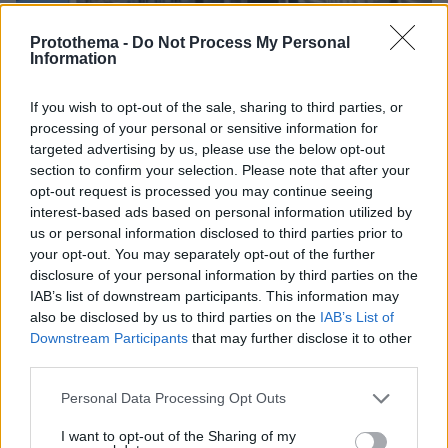
Protothema -
Do Not Process My Personal
Information
If you wish to opt-out of the sale, sharing to third parties, or
processing of your personal or sensitive information for
targeted advertising by us, please use the below opt-out
section to confirm your selection. Please note that after your
opt-out request is processed you may continue seeing
09.08.2026, 10:51
interest-based ads based on personal information utilized by
Ασθενής ξυλοκόπησε νοσηλεύτρια στα Επείγοντα
us or personal information disclosed to third parties prior to
του Ερυθρού Σταυρού, την άρπαξε από τα μαλλιά
your opt-out. You may separately opt-out of the further
και τη χτύπησε σε πόρτες - Τι καταγγέλλει η
disclosure of your personal information by third parties on the
ΠΟΕΔΗΝ
IAB’s list of downstream participants. This information may
also be disclosed by us to third parties on the
IAB’s List of
Downstream Participants
that may further disclose it to other
third parties.
Please note that this website/app uses one or more Google
Personal Data Processing Opt Outs
services and may gather and store information including but
not limited to your visit or usage behaviour. You may click to
I want to opt-out of the Sharing of my