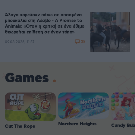
Άλογα χορεύουν πάνω σε σπασμένα
μπουκάλια στη Λέσβο - A Promise to
Animals: «Όταν η κριτική σε ένα έθιμο
θεωρείται επίθεση σε έναν τόπο»
38
09.08.2026, 11:37
Games
Northern Heights
Candy Bub
Cut The Rope