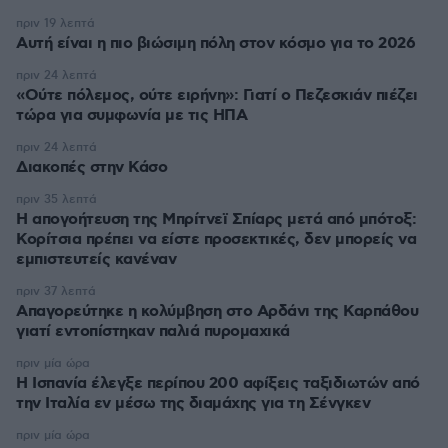
πριν 19 λεπτά
Αυτή είναι η πιο βιώσιμη πόλη στον κόσμο για το 2026
πριν 24 λεπτά
«Ούτε πόλεμος, ούτε ειρήνη»: Γιατί ο Πεζεσκιάν πιέζει
τώρα για συμφωνία με τις ΗΠΑ
πριν 24 λεπτά
Διακοπές στην Κάσο
πριν 35 λεπτά
Η απογοήτευση της Μπρίτνεϊ Σπίαρς μετά από μπότοξ:
Κορίτσια πρέπει να είστε προσεκτικές, δεν μπορείς να
εμπιστευτείς κανέναν
πριν 37 λεπτά
Απαγορεύτηκε η κολύμβηση στο Αρδάνι της Καρπάθου
γιατί εντοπίστηκαν παλιά πυρομαχικά
πριν μία ώρα
Η Ισπανία έλεγξε περίπου 200 αφίξεις ταξιδιωτών από
την Ιταλία εν μέσω της διαμάχης για τη Σένγκεν
πριν μία ώρα