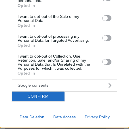
personal data.
grant or deny consent to Google and its third-party tags to
Opted In
use your data for below specified purposes in below Google
consent section.
I want to opt-out of the Sale of my
Personal Data.
Opted In
I want to opt-out of processing my
Personal Data for Targeted Advertising.
Opted In
I want to opt-out of Collection, Use,
Retention, Sale, and/or Sharing of my
Personal Data that Is Unrelated with the
Purposes for which it was collected.
Opted In
Google consents
Loaded
:
100.00%
09.08.2026, 11:17
CONFIRM
Ελικόπτερο «πάρκαρε» στο Σαρακήνικο για να
κάνουν μπάνιο οι επιβάτες του, δείτε βίντεο
Data Deletion
Data Access
Privacy Policy