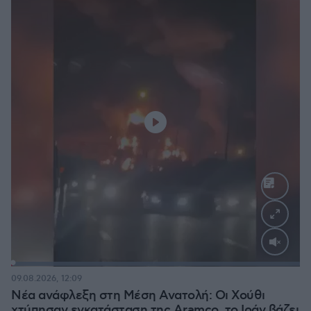
Loaded
:
100.00%
09.08.2026, 12:09
Νέα ανάφλεξη στη Μέση Ανατολή: Οι Χούθι
χτύπησαν εγκατάσταση της Aramco, το Ιράν βάζει