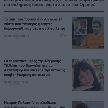
πιο σκληρούς όρους για τα Στενά του Ορμούζ
Το σπίτι του τρόμου στο Άινταχο: Η
νύχτα που τέσσερις φοιτητές
δολοφονήθηκαν μέσα σε λίγα λεπτά
25
09.08.2026, 08:33
Οι τελευταίες μέρες της 49χρονης
TikToker που διαγνώστηκε με
Αλτσχάιμερ και επέλεξε την ιατρικώς
υποβοηθούμενη αυτοκτονία
09.08.2026, 12:07
Νεαρός Παλαιστίνιος κλείδωσε
ανήλικη στο σπίτι του στα Χανιά, την