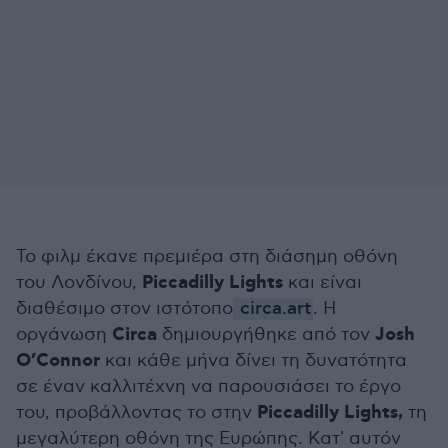
Το φιλμ έκανε πρεμιέρα στη διάσημη οθόνη
Piccadilly Lights
του Λονδίνου,
και είναι
διαθέσιμo στον ιστότοπο
circa.art
. Η
Circa
Josh
οργάνωση
δημιουργήθηκε από τον
O’Connor
και κάθε μήνα δίνει τη δυνατότητα
σε έναν καλλιτέχνη να παρουσιάσει το έργο
Piccadilly Lights,
του, προβάλλοντας το στην
τη
μεγαλύτερη οθόνη της Ευρώπης. Κατ' αυτόν