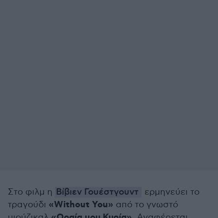
Στο φιλμ η
Βίβιεν Γουέστγουντ
ερμηνεύει το
«Without You»
τραγούδι
από το γνωστό
«Ωραία μου Κυρία»
μιούζικαλ
. Αναφέρεται,