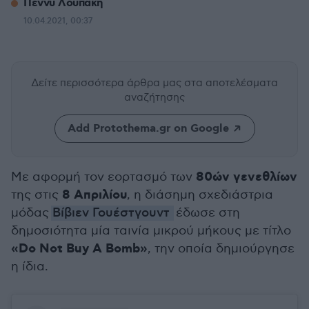
Πέννυ Λουπάκη
10.04.2021, 00:37
Δείτε περισσότερα άρθρα μας
στα αποτελέσματα
αναζήτησης
Add Protothema.gr on Google
80ών γενεθλίων
Με αφορμή τον εορτασμό των
8 Απριλίου
της στις
, η διάσημη σχεδιάστρια
μόδας
Βίβιεν Γουέστγουντ
έδωσε στη
δημοσιότητα μία ταινία μικρού μήκους με τίτλο
«Do Not Buy A Bomb»
, την οποία δημιούργησε
η ίδια.