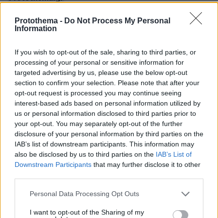
Protothema -
Do Not Process My Personal
Σχετικά Άρθρα
Information
If you wish to opt-out of the sale, sharing to third parties, or
processing of your personal or sensitive information for
targeted advertising by us, please use the below opt-out
section to confirm your selection. Please note that after your
opt-out request is processed you may continue seeing
interest-based ads based on personal information utilized by
us or personal information disclosed to third parties prior to
your opt-out. You may separately opt-out of the further
disclosure of your personal information by third parties on the
IAB’s list of downstream participants. This information may
also be disclosed by us to third parties on the
IAB’s List of
Downstream Participants
that may further disclose it to other
third parties.
Please note that this website/app uses one or more Google
Personal Data Processing Opt Outs
services and may gather and store information including but
not limited to your visit or usage behaviour. You may click to
I want to opt-out of the Sharing of my