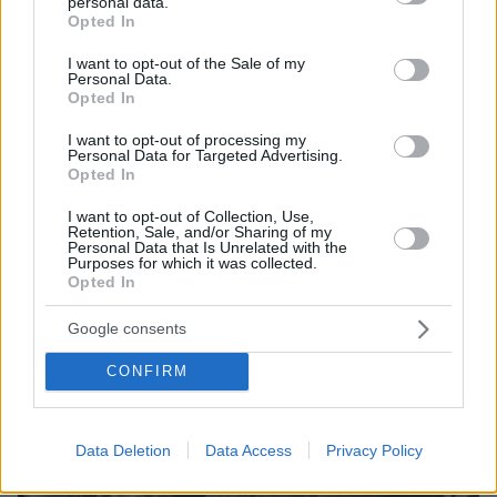
personal data.
grant or deny consent to Google and its third-party tags to
Opted In
use your data for below specified purposes in below Google
consent section.
I want to opt-out of the Sale of my
09.04.2021, 07:09
Personal Data.
The Weeknd: Προσφέρει 1 εκατ. δολάρια στους πληγέντες
Opted In
της Αιθιοπίας
I want to opt-out of processing my
Personal Data for Targeted Advertising.
Opted In
I want to opt-out of Collection, Use,
Retention, Sale, and/or Sharing of my
Personal Data that Is Unrelated with the
Purposes for which it was collected.
Opted In
Google consents
CONFIRM
Data Deletion
Data Access
Privacy Policy