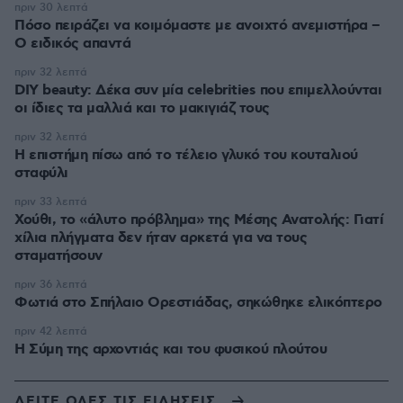
πριν 30 λεπτά
Πόσο πειράζει να κοιμόμαστε με ανοιχτό ανεμιστήρα –
Ο ειδικός απαντά
πριν 32 λεπτά
DIY beauty: Δέκα συν μία celebrities που επιμελλούνται
οι ίδιες τα μαλλιά και το μακιγιάζ τους
πριν 32 λεπτά
Η επιστήμη πίσω από το τέλειο γλυκό του κουταλιού
σταφύλι
πριν 33 λεπτά
Χούθι, το «άλυτο πρόβλημα» της Μέσης Ανατολής: Γιατί
χίλια πλήγματα δεν ήταν αρκετά για να τους
σταματήσουν
πριν 36 λεπτά
Φωτιά στο Σπήλαιο Ορεστιάδας, σηκώθηκε ελικόπτερο
πριν 42 λεπτά
Η Σύμη της αρχοντιάς και του φυσικού πλούτου
ΔΕΙΤΕ ΟΛΕΣ ΤΙΣ ΕΙΔΗΣΕΙΣ