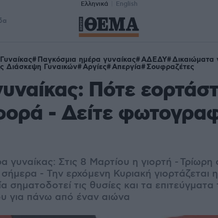
Ελληνικά
English
δα
Γυναίκας
Παγκόσμια ημέρα γυναίκας
ΑΔΕΔΥ
Δικαιώματα 
ς Διάσκεψη Γυναικών
Αργίες
Απεργία
Σουφραζέτες
υναίκας: Πότε εορτάστ
ορά - Δείτε φωτογραφ
 γυναίκας: Στις 8 Μαρτίου η γιορτή - Τρίωρη
σήμερα - Την ερχόμενη Κυριακή γιορτάζεται 
ία σηματοδοτεί τις θυσίες και τα επιτεύγματα
υ για πάνω από έναν αιώνα