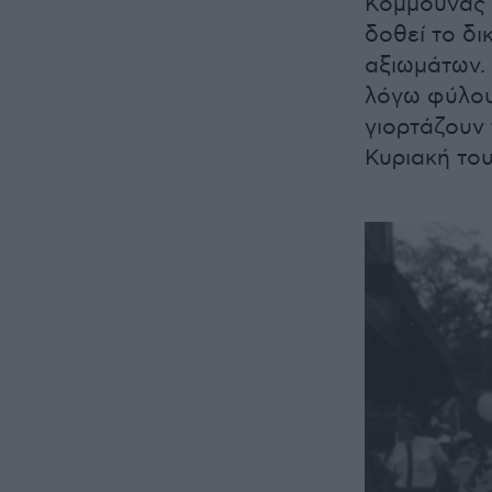
Κομμούνας 
δοθεί το δι
αξιωμάτων.
λόγω φύλου
γιορτάζουν 
Κυριακή το