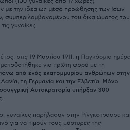
ωποι (100 γυναίκες από 17 χώρες)
 με την ιδέα ως μέσο προώθησης των ίσων
ν, συμπεριλαμβανομένου του δικαιώματος του
 τις γυναίκες.
έτος, στις 19 Μαρτίου 1911, η Παγκόσμια ημέρ
ηματοδοτήθηκε για πρώτη φορά με τη
πάνω από ένός εκατομμυρίου ανθρώπων στην
 Δανία, τη Γερμανία και την Ελβετία. Μόνο
οουγγρική Αυτοκρατορία υπήρξαν 300
ς
.
 οι γυναίκες παρήλασαν στην Ρίνγκστρασσε κα
ό για να τιμούν τους μάρτυρες της