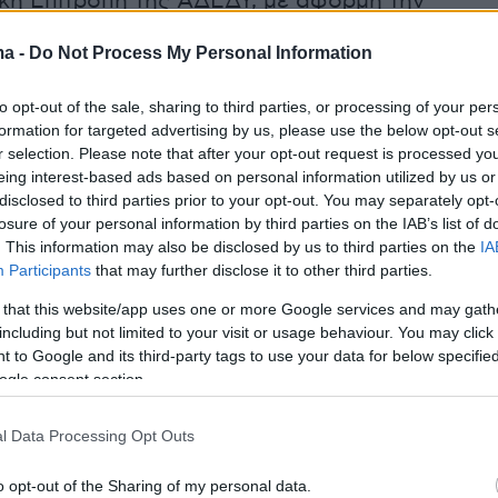
ική Επιτροπή της ΑΔΕΔΥ, με αφορμή την
μέρα της Γυναίκας, που τιμάται στις 8
ma -
Do Not Process My Personal Information
20, αποφάσισε να κηρύξει τρίωρη πανελλαδικ
ική στάση εργασίας σήμερα, Παρασκευή, 6
to opt-out of the sale, sharing to third parties, or processing of your per
0, από τις 12:00 έως το τέλος του ωραρίου.
formation for targeted advertising by us, please use the below opt-out s
r selection. Please note that after your opt-out request is processed y
eing interest-based ads based on personal information utilized by us or
disclosed to third parties prior to your opt-out. You may separately opt-
losure of your personal information by third parties on the IAB’s list of
. This information may also be disclosed by us to third parties on the
IA
ρηση της "Ημέρας της Γυναίκας", ονομαζόταν
Participants
that may further disclose it to other third parties.
ρα της Γυναίκας» και πραγματοποιήθηκε στις
 that this website/app uses one or more Google services and may gath
ρίου του 1909 στη Νέα Υόρκη, όπου
including but not limited to your visit or usage behaviour. You may click 
κε από το Σοσιαλιστικό Κόμμα της Αμερικής
 to Google and its third-party tags to use your data for below specifi
ήγησης της Τερέζα Μαλκίελ. Αν και υπήρξαν
ogle consent section.
ότι η μέρα γιόρταζε την διαμαρτυρία των
στην κατασκευή ενδυμάτων στην Νέα Υόρκη
l Data Processing Opt Outs
ίου του 1857, οι ερευνητές τους καταρρίπτουν
o opt-out of the Sharing of my personal data.