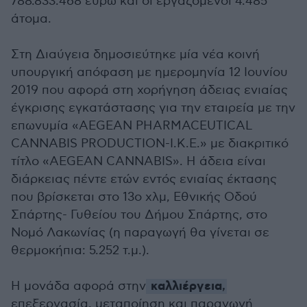
788.833.468 ευρώ και οι εργαζόμενοι 4.485
άτομα.
Στη Διαύγεια δημοσιεύτηκε μία νέα κοινή
υπουργική απόφαση με ημερομηνία 12 Ιουνίου
2019 που αφορά στη χορήγηση άδειας ενιαίας
έγκρισης εγκατάστασης για την εταιρεία με την
επωνυμία «AEGEAN PHARMACEUTICAL
CANNABIS PRODUCTION-Ι.Κ.Ε.» με διακριτικό
τίτλο «AEGEAN CANNABIS». Η άδεια είναι
διάρκειας πέντε ετών εντός ενιαίας έκτασης
που βρίσκεται στο 13ο χλμ, Εθνικής Οδού
Σπάρτης- Γυθείου του Δήμου Σπάρτης, στο
Νομό Λακωνίας (η παραγωγή θα γίνεται σε
θερμοκήπια: 5.252 τ.μ.).
καλλιέργεια
Η μονάδα αφορά στην
,
επεξεργασία, μεταποίηση και παραγωγή