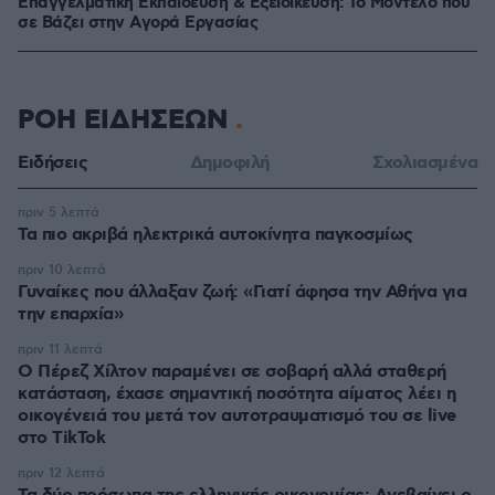
Επαγγελματική Εκπαίδευση & Εξειδίκευση: Το Mοντέλο που
σε Bάζει στην Aγορά Eργασίας
ΡΟΗ ΕΙΔΗΣΕΩΝ
Ειδήσεις
Δημοφιλή
Σχολιασμένα
πριν 5 λεπτά
Τα πιο ακριβά ηλεκτρικά αυτοκίνητα παγκοσμίως
πριν 10 λεπτά
Γυναίκες που άλλαξαν ζωή: «Γιατί άφησα την Αθήνα για
την επαρχία»
πριν 11 λεπτά
Ο Πέρεζ Χίλτον παραμένει σε σοβαρή αλλά σταθερή
κατάσταση, έχασε σημαντική ποσότητα αίματος λέει η
οικογένειά του μετά τον αυτοτραυματισμό του σε live
στο TikTok
πριν 12 λεπτά