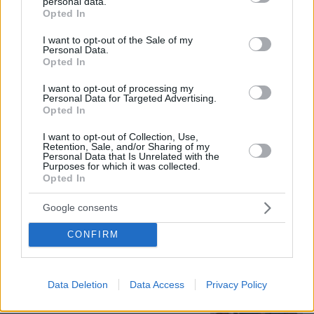
personal data.
grant or deny consent to Google and its third-party tags to
Μυστήριο 3.500 ετών στη Σαντορίνη:
Opted In
use your data for below specified purposes in below Google
Ο 15χρονος που δεν πρόλαβε να
consent section.
ξεφύγει από το τσουνάμι μπορεί ν'
I want to opt-out of the Sale of my
Personal Data.
αλλάξει τη χρονολογία της μεγάλης
Opted In
έκρηξης
75
08.08.2026, 18:08
I want to opt-out of processing my
Personal Data for Targeted Advertising.
Opted In
Πινακίδες κυκλοφορίας με λίγα κλικ: Τι
I want to opt-out of Collection, Use,
αλλάζει σε παραγγελία, πληρωμή και
Retention, Sale, and/or Sharing of my
Personal Data that Is Unrelated with the
έκδοση
Purposes for which it was collected.
Opted In
25
09.08.2026, 08:14
Google consents
CONFIRM
Οι «Πράσινες Μπότες»: 30 χρόνια
μετά, το Έβερεστ μπορεί να δώσει
πίσω έναν από τους νεκρούς του
Data Deletion
Data Access
Privacy Policy
21
08.08.2026, 21:49