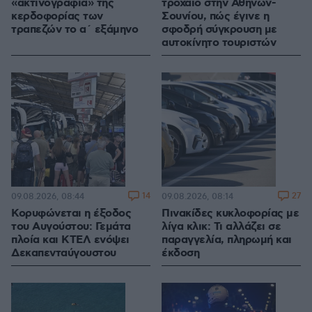
«ακτινογραφία» της
τροχαίο στην Αθηνών-
κερδοφορίας των
Σουνίου, πώς έγινε η
τραπεζών το α΄ εξάμηνο
σφοδρή σύγκρουση με
αυτοκίνητο τουριστών
14
27
09.08.2026, 08:44
09.08.2026, 08:14
Κορυφώνεται η έξοδος
Πινακίδες κυκλοφορίας με
του Αυγούστου: Γεμάτα
λίγα κλικ: Τι αλλάζει σε
πλοία και ΚΤΕΛ ενόψει
παραγγελία, πληρωμή και
Δεκαπενταύγουστου
έκδοση