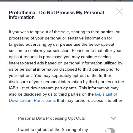
τον 13χρονο Λιονέλ από το χέρι και άλλαξε την
ιστορία του ποδοσφαίρου με μια υπογραφή σε...
Protothema -
Do Not Process My Personal
χαρτοπετσέτα
Information
If you wish to opt-out of the sale, sharing to third parties, or
Εγκαταλείπει το κόμμα Καρυστιανού
processing of your personal or sensitive information for
και ο επιχειρηματίας Νίκος
targeted advertising by us, please use the below opt-out
Μπρουτζάκης: Καταγγέλλει κλειστή
section to confirm your selection. Please note that after your
κάστα, «λένε προδότες και
opt-out request is processed you may continue seeing
πληρωμένους όσους αποχωρούν»
interest-based ads based on personal information utilized by
343
08.08.2026, 18:48
us or personal information disclosed to third parties prior to
your opt-out. You may separately opt-out of the further
disclosure of your personal information by third parties on the
Βασιλική κηδεία προβλέπεται για τον
IAB’s list of downstream participants. This information may
πρίγκιπα Άντριου όταν πεθάνει παρά
also be disclosed by us to third parties on the
IAB’s List of
την αποκαθήλωσή του, αντιδράσεις
Downstream Participants
that may further disclose it to other
για το «μυστικό σχέδιο»
third parties.
4
09.08.2026, 08:01
Please note that this website/app uses one or more Google
Personal Data Processing Opt Outs
services and may gather and store information including but
not limited to your visit or usage behaviour. You may click to
I want to opt-out of the Sharing of my