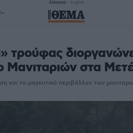
Ελληνικά
English
δα
» τρούφας διοργανώνε
ο Μανιταριών στα Μετ
ση και το μαγευτικό περιβάλλον των μανιταρι