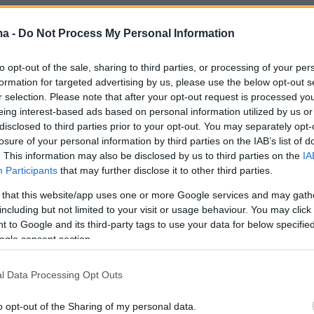
χώρηση από το Μουσείο
ma -
Do Not Process My Personal Information
to opt-out of the sale, sharing to third parties, or processing of your per
formation for targeted advertising by us, please use the below opt-out s
r selection. Please note that after your opt-out request is processed y
ξη κυνηγιού
eing interest-based ads based on personal information utilized by us or
disclosed to third parties prior to your opt-out. You may separately opt-
ίρεμα τρουφομακαρονάδας για τους
losure of your personal information by third parties on the IAB’s list of
. This information may also be disclosed by us to third parties on the
IA
τες
Participants
that may further disclose it to other third parties.
 that this website/app uses one or more Google services and may gath
including but not limited to your visit or usage behaviour. You may click 
 to Google and its third-party tags to use your data for below specifi
ogle consent section.
l Data Processing Opt Outs
o opt-out of the Sharing of my personal data.