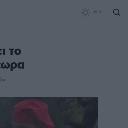
35
°C
ι το
έωρα
ών