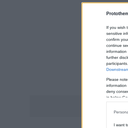
10.00: Ανα
Protothe
If you wish 
sensitive in
confirm you
10.30: Έναρ
continue se
information 
11.15 Μαγε
further disc
participants
συμμετέχον
Downstream 
Please note
information 
deny consent
in below Go
Persona
I want t