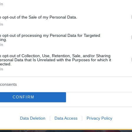
 κυνηγιού
In
εψη στο Μουσείο, ξενάγηση, μανιταρογεύσεις
o opt-out of the Sale of my Personal Data.
In
 ότι όσοι επιθυμούν να συμμετάσχουν θα
to opt-out of processing my Personal Data for Targeted
ing.
ετακινηθούν με δικό τους μέσον, ενώ για κάθε
In
 να απευθύνονται στο τηλέφωνο 2432024959
o opt-out of Collection, Use, Retention, Sale, and/or Sharing
l:info@meteoramuseum.gr.
ersonal Data that Is Unrelated with the Purposes for which it
lected.
In
consents
CONFIRM
Data Deletion
Data Access
Privacy Policy