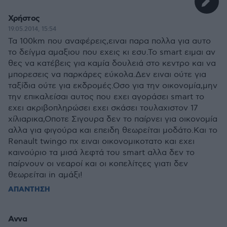
Χρήστος
19.05.2014, 15:54
Τα 100km που αναφέρεις,ειναι παρα πολλα για αυτο
το δείγμα αμαξιου που εχεις κι εσυ.Το smart ειμαι αν
θες να κατέβεις για καμία δουλειά στο κεντρο και να
μπορεσεις να παρκάρες εύκολα.Δεν ειναι ούτε για
ταξίδια ούτε για εκδρομές.Οσο για την οικονομία,μην
την επικαλείσαι αυτος που εχει αγοράσει smart το
εχει ακριβοπληρώσει εχει σκάσει τουλαχιστον 17
χίλιαρικα,Οποτε Σιγουρα δεν το παίρνει για οικονομία
αλλα για φιγούρα και επειδη θεωρείται μοδάτο.Και το
Renault twingo πχ ειναι οικονομικοτατο και εχει
καινούριο τα μισά λεφτά του smart αλλα δεν το
παίρνουν οι νεαροί και οι κοπελίτςες γιατι δεν
θεωρείται in αμάξι!
ΑΠΑΝΤΗΣΗ
Αννα