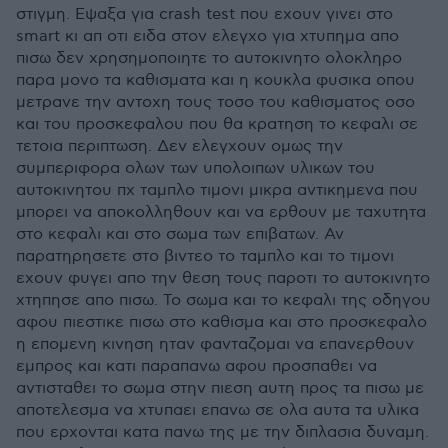
στιγμη. Εψαξα για crash test που εχουν γινει στο
smart κι απ οτι ειδα στον ελεγχο για χτυπημα απο
πισω δεν χρησημοποιητε το αυτοκινητο ολοκληρο
παρα μονο τα καθισματα και η κουκλα φυσικα οπου
μετρανε την αντοχη τους τοσο του καθισματος οσο
και του προσκεφαλου που θα κρατηση το κεφαλι σε
τετοια περιπτωση. Δεν ελεγχουν ομως την
συμπεριφορα ολων των υπολοιπων υλικων του
αυτοκινητου πχ ταμπλο τιμονι μικρα αντικημενα που
μπορει να αποκολληθουν και να ερθουν με ταχυτητα
στο κεφαλι και στο σωμα των επιβατων. Αν
παρατηρησετε στο βιντεο το ταμπλο και το τιμονι
εχουν φυγει απο την θεση τους παροτι το αυτοκινητο
χτηπησε απο πισω. Το σωμα και το κεφαλι της οδηγου
αφου πιεστικε πισω στο καθισμα και στο προσκεφαλο
η επομενη κινηση ηταν φανταζομαι να επανερθουν
εμπρος και κατι παραπανω αφου προσπαθει να
αντισταθει το σωμα στην πιεση αυτη προς τα πισω με
αποτελεσμα να χτυπαει επανω σε ολα αυτα τα υλικα
που ερχονται κατα πανω της με την διπλασια δυναμη.