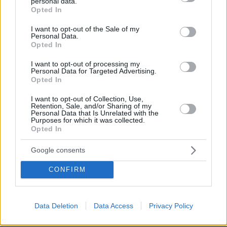
personal data.
grant or deny consent to Google and its third-party tags to
Opted In
use your data for below specified purposes in below Google
consent section.
I want to opt-out of the Sale of my
Personal Data.
Opted In
I want to opt-out of processing my
Personal Data for Targeted Advertising.
Opted In
I want to opt-out of Collection, Use,
Retention, Sale, and/or Sharing of my
Personal Data that Is Unrelated with the
Purposes for which it was collected.
Opted In
Google consents
CONFIRM
Data Deletion
Data Access
Privacy Policy