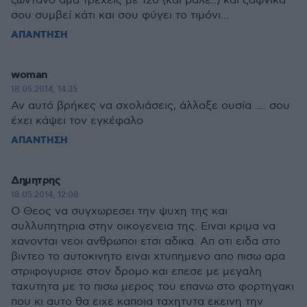
ζωντανό άμα τρέχεις με 120 (και βάλε..) και ξαφνικά
σου συμβεί κάτι και σου φύγει το τιμόνι...
ΑΠΑΝΤΗΣΗ
woman
18.05.2014, 14:35
Αν αυτό βρήκες να σχολιάσεις, άλλαξε ουσία .... σου
έχει κάψει τον εγκέφαλο
ΑΠΑΝΤΗΣΗ
Δημητρης
18.05.2014, 12:08
Ο Θεος να συγχωρεσει την ψυχη της και
συλλυπητηρια στην οικογενεια της. Ειναι κριμα να
χανονται νεοι ανθρωποι ετσι αδικα. Απ οτι ειδα στο
βιντεο το αυτοκινητο ειναι χτυπημενο απο πισω αρα
στριφογυρισε στον δρομο και επεσε με μεγαλη
ταχυτητα με το πισω μερος του επανω στο φορτηγακι
που κι αυτο θα ειχε καποια ταχητυτα εκεινη την