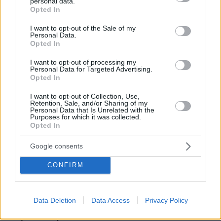
personal data.
grant or deny consent to Google and its third-party tags to
Opted In
use your data for below specified purposes in below Google
consent section.
I want to opt-out of the Sale of my
Personal Data.
Opted In
I want to opt-out of processing my
Personal Data for Targeted Advertising.
Opted In
I want to opt-out of Collection, Use,
Retention, Sale, and/or Sharing of my
Personal Data that Is Unrelated with the
Purposes for which it was collected.
Opted In
Google consents
CONFIRM
07.08.2026, 07:19
«Δεν το πιστεύουμε», λένε οι Αμερικανοί που
υιοθέτησαν τον Αφγανό στη Λέσβο - Η αρχική
Data Deletion
Data Access
Privacy Policy
εκδοχή για το φονικό στην Κυψέλη και η σιωπή
στην απολογία