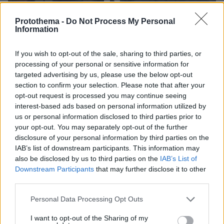
Protothema -
Do Not Process My Personal
Information
If you wish to opt-out of the sale, sharing to third parties, or
processing of your personal or sensitive information for
targeted advertising by us, please use the below opt-out
section to confirm your selection. Please note that after your
opt-out request is processed you may continue seeing
interest-based ads based on personal information utilized by
07.08.2026, 13:17
us or personal information disclosed to third parties prior to
Ο οδηγός του φορτηγού περιγράφει πώς έγινε το
your opt-out. You may separately opt-out of the further
τροχαίο με τους νεκρούς μάνα και γιο στις Σέρρες,
disclosure of your personal information by third parties on the
η 43χρονη και ο 21χρονος πήγαιναν μαζί για
IAB’s list of downstream participants. This information may
δουλειά
also be disclosed by us to third parties on the
IAB’s List of
Downstream Participants
that may further disclose it to other
third parties.
Please note that this website/app uses one or more Google
Personal Data Processing Opt Outs
services and may gather and store information including but
not limited to your visit or usage behaviour. You may click to
I want to opt-out of the Sharing of my