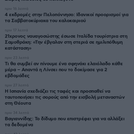
πριν 16 λεπτά
4 εκδρομές στην Πελοπόννησο: Ιδανικοί προορισμοί για
τα Σαββατοκύριακα του καλοκαιριού
πριν 17 λεπτά
21χρονος ναυαγοσώστης έσωσε Ιταλίδα τουρίστρια στη
Σαμοθράκη: «Την έβγαλαν στη στεριά σε ημιλιπόθυμη
κατάσταση»
πριν 23 λεπτά
Τι θα συμβεί αν πίνουμε ένα σφηνάκι ελαιόλαδο κάθε
μέρα – Απαντά η Λίνσει που το δοκίμασε για 2
εβδομάδες
πριν 27 λεπτά
Η Ισπανία σχεδιάζει τις ταφές και προσπαθεί να
ταυτοποιήσει τις σορούς από την εισβολή μεταναστών
στη Θέουτα
πριν 34 λεπτά
Βαγιαννίδης: Το δίδυμο που επιστρέφει για να αλλάξει
τα δεδομένα