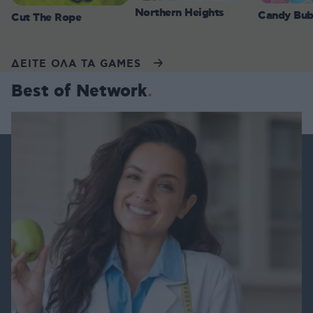
Northern Heights
Candy Bub
Cut The Rope
ΔΕΙΤΕ ΟΛΑ ΤΑ GAMES
Best of Network