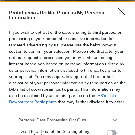
Protothema -
Do Not Process My Personal
Information
If you wish to opt-out of the sale, sharing to third parties, or
processing of your personal or sensitive information for
targeted advertising by us, please use the below opt-out
05.08.2026, 08:25
section to confirm your selection. Please note that after your
Η Καμίλα Καμπέγιο ανέβασε νέες φωτογραφίες
opt-out request is processed you may continue seeing
από τις διακοπές της στην Ελλάδα
interest-based ads based on personal information utilized by
us or personal information disclosed to third parties prior to
your opt-out. You may separately opt-out of the further
Φτάνει αύριο στην Ελλάδα η 46χρονη
disclosure of your personal information by third parties on the
που κατηγορείται για τη Marfin - Πάει
IAB’s list of downstream participants. This information may
στον εισαγγελέα την Παρασκευή
also be disclosed by us to third parties on the
IAB’s List of
26
05.08.2026, 19:01
Downstream Participants
that may further disclose it to other
third parties.
Please note that this website/app uses one or more Google
Personal Data Processing Opt Outs
services and may gather and store information including but
Γαλλική σφραγίδα στο καλώδιο
not limited to your visit or usage behaviour. You may click to
I want to opt-out of the Sharing of my