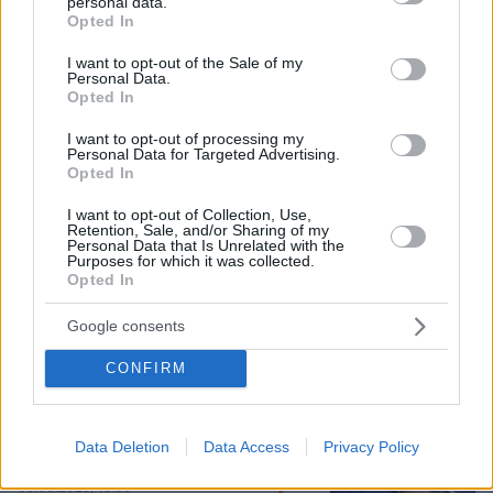
personal data.
Ελλάδας – Κύπρου, με ποσοστό πάνω
grant or deny consent to Google and its third-party tags to
Opted In
από 50% μπαίνει η Meridiam
use your data for below specified purposes in below Google
consent section.
I want to opt-out of the Sale of my
149
05.08.2026, 14:41
Personal Data.
Opted In
I want to opt-out of processing my
Personal Data for Targeted Advertising.
Opted In
Financial Times: Η Ελλάδα
επιστρατεύει το Διάστημα στη μάχη
I want to opt-out of Collection, Use,
κατά των πυρκαγιών
Retention, Sale, and/or Sharing of my
Personal Data that Is Unrelated with the
4
05.08.2026, 13:42
Purposes for which it was collected.
Opted In
Google consents
Γεωργιάδης για τα «πράσινα
CONFIRM
σπιτάκια»: Η γραμματέας Διαφάνειας
του ΠΑΣΟΚ έκρινε ότι όλα έγιναν
σύννομα - «Δεν είναι πόρισμα η
Data Deletion
Data Access
Privacy Policy
γνωμοδότηση» απαντά η ίδια
40
05.08.2026, 18:55