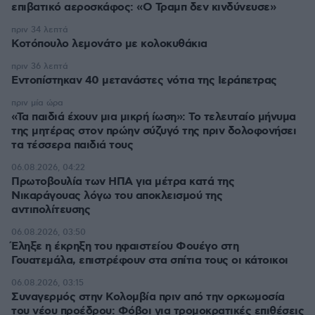
επιβατικό αεροσκάφος: «Ο Τραμπ δεν κινδύνευσε»
πριν 34 λεπτά
Κοτόπουλο λεμονάτο με κολοκυθάκια
πριν 36 λεπτά
Εντοπίστηκαν 40 μετανάστες νότια της Ιεράπετρας
πριν μία ώρα
«Τα παιδιά έχουν μια μικρή ίωση»: Το τελευταίο μήνυμα
της μητέρας στον πρώην σύζυγό της πριν δολοφονήσει
τα τέσσερα παιδιά τους
06.08.2026, 04:22
Πρωτοβουλία των ΗΠΑ για μέτρα κατά της
Νικαράγουας λόγω του αποκλεισμού της
αντιπολίτευσης
06.08.2026, 03:50
Έληξε η έκρηξη του ηφαιστείου Φουέγο στη
Γουατεμάλα, επιστρέφουν στα σπίτια τους οι κάτοικοι
06.08.2026, 03:15
Συναγερμός στην Κολομβία πριν από την ορκωμοσία
του νέου προέδρου: Φόβοι για τρομοκρατικές επιθέσεις