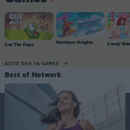
Northern Heights
Candy Bub
Cut The Rope
ΔΕΙΤΕ ΟΛΑ ΤΑ GAMES
Best of Network