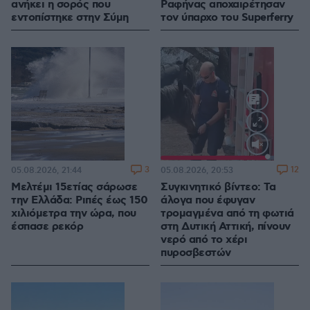
ανήκει η σορός που
Ραφήνας αποχαιρέτησαν
εντοπίστηκε στην Σύμη
τον ύπαρχο του Superferry
Loaded
:
100.00%
3
12
05.08.2026, 21:44
05.08.2026, 20:53
Μελτέμι 15ετίας σάρωσε
Συγκινητικό βίντεο: Τα
την Ελλάδα: Ριπές έως 150
άλογα που έφυγαν
χιλιόμετρα την ώρα, που
τρομαγμένα από τη φωτιά
έσπασε ρεκόρ
στη Δυτική Αττική, πίνουν
νερό από το χέρι
πυροσβεστών