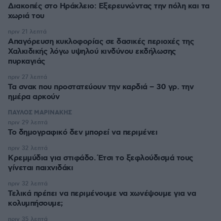
Διακοπές στο Ηράκλειο: Εξερευνώντας την πόλη και τα
χωριά του
πριν 21 λεπτά
Απαγόρευση κυκλοφορίας σε δασικές περιοχές της
Χαλκιδικής λόγω υψηλού κινδύνου εκδήλωσης
πυρκαγιάς
πριν 27 λεπτά
Τα σνακ που προστατεύουν την καρδιά – 30 γρ. την
ημέρα αρκούν
ΠΑΥΛΟΣ ΜΑΡΙΝΑΚΗΣ
πριν 29 λεπτά
Το δημογραφικό δεν μπορεί να περιμένει
πριν 32 λεπτά
Κρεμμύδια για στιφάδο. Έτσι το ξεφλούδισμά τους
γίνεται παιχνιδάκι
πριν 32 λεπτά
Τελικά πρέπει να περιμένουμε να χωνέψουμε για να
κολυμπήσουμε;
πριν 35 λεπτά