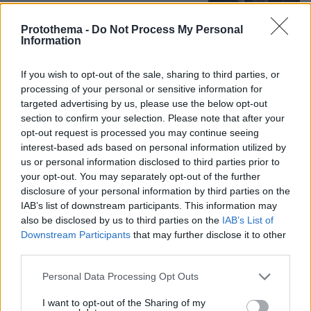
87
09.08.2026, 11:37
Protothema -
Do Not Process My Personal
Information
Νεαρός Παλαιστίνιος κλείδωσε
If you wish to opt-out of the sale, sharing to third parties, or
ανήλικη στο σπίτι του στα Χανιά, την
processing of your personal or sensitive information for
έσωσαν οι φωνές της
targeted advertising by us, please use the below opt-out
section to confirm your selection. Please note that after your
110
09.08.2026, 10:38
opt-out request is processed you may continue seeing
interest-based ads based on personal information utilized by
us or personal information disclosed to third parties prior to
your opt-out. You may separately opt-out of the further
disclosure of your personal information by third parties on the
Games
IAB’s list of downstream participants. This information may
also be disclosed by us to third parties on the
IAB’s List of
Downstream Participants
that may further disclose it to other
third parties.
Please note that this website/app uses one or more Google
Personal Data Processing Opt Outs
services and may gather and store information including but
not limited to your visit or usage behaviour. You may click to
I want to opt-out of the Sharing of my