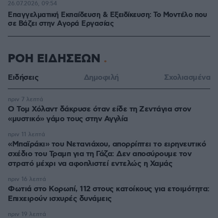
26.07.2026, 09:54
Επαγγελματική Εκπαίδευση & Εξειδίκευση: Το Mοντέλο που
σε Bάζει στην Aγορά Eργασίας
ΡΟΗ ΕΙΔΗΣΕΩΝ
Ειδήσεις
Δημοφιλή
Σχολιασμένα
πριν 7 λεπτά
Ο Τομ Χόλαντ δάκρυσε όταν είδε τη Ζεντάγια στον
«μυστικό» γάμο τους στην Αγγλία
πριν 11 λεπτά
«Μπαϊράκι» του Νετανιάχου, απορρίπτει το ειρηνευτικό
σχέδιο του Τραμπ για τη Γάζα: Δεν αποσύρουμε τον
στρατό μέχρι να αφοπλιστεί εντελώς η Χαμάς
πριν 16 λεπτά
Φωτιά στο Κορωπί, 112 στους κατοίκους για ετοιμότητα:
Επιχειρούν ισχυρές δυνάμεις
πριν 19 λεπτά