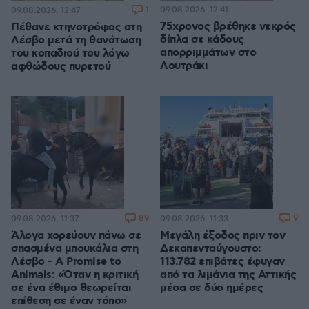
1
09.08.2026, 12:41
09.08.2026, 12:47
75χρονος βρέθηκε νεκρός
Πέθανε κτηνοτρόφος στη
δίπλα σε κάδους
Λέσβο μετά τη θανάτωση
απορριμμάτων στο
του κοπαδιού του λόγω
Λουτράκι
αφθώδους πυρετού
89
9
09.08.2026, 11:37
09.08.2026, 11:33
Άλογα χορεύουν πάνω σε
Μεγάλη έξοδος πριν τον
σπασμένα μπουκάλια στη
Δεκαπενταύγουστο:
Λέσβο - A Promise to
113.782 επιβάτες έφυγαν
Animals: «Όταν η κριτική
από τα λιμάνια της Αττικής
σε ένα έθιμο θεωρείται
μέσα σε δύο ημέρες
επίθεση σε έναν τόπο»