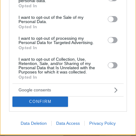
personal data.
grant or deny consent to Google and its third-party tags to
Northern Heights
Candy Bub
Opted In
Cut The Rope
use your data for below specified purposes in below Google
consent section.
I want to opt-out of the Sale of my
Personal Data.
ΔΕΙΤΕ ΟΛΑ ΤΑ GAMES
Opted In
Best of Network
I want to opt-out of processing my
Personal Data for Targeted Advertising.
Opted In
I want to opt-out of Collection, Use,
Retention, Sale, and/or Sharing of my
Personal Data that Is Unrelated with the
Purposes for which it was collected.
Opted In
Google consents
CONFIRM
Data Deletion
Data Access
Privacy Policy