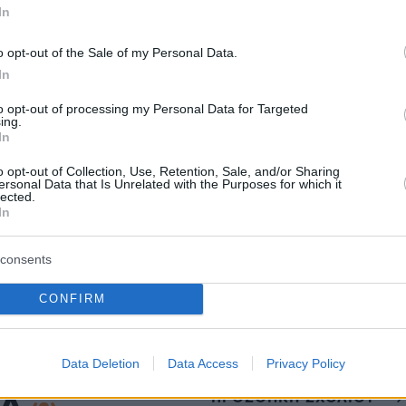
In
ς Δημόσιας Υπηρεσίας Απασχόλησης (ΔΥΠΑ).
o opt-out of the Sale of my Personal Data.
In
του προγράμματος είναι 18 μήνες και
to opt-out of processing my Personal Data for Targeted
το 75% μισθού και εισφορών, με ανώτατο όριο
ing.
In
 μηνιαίως.
o opt-out of Collection, Use, Retention, Sale, and/or Sharing
ersonal Data that Is Unrelated with the Purposes for which it
lected.
ΜΠΕ
In
consents
protothema.gr στο Google News
το
και μάθετε πρώτοι
εις
CONFIRM
Ειδήσεις
 τελευταίες
από την Ελλάδα και τον Κόσμο, τη
Protothema.gr
μβαίνουν, στο
Data Deletion
Data Access
Privacy Policy
ΠΡΟΣΘΗΚΗ ΣΧΟΛΙΟΥ