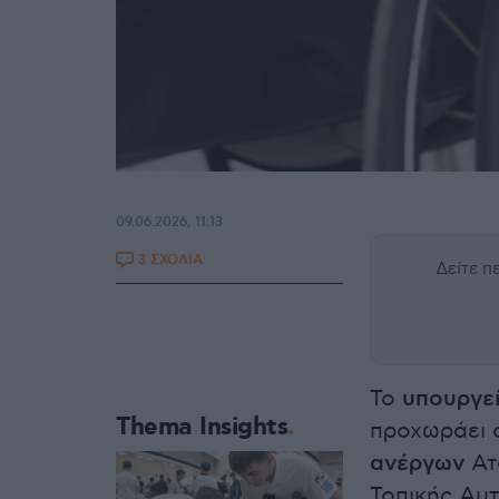
09.06.2026, 11:13
3 ΣΧΟΛΙΑ
Δείτε 
Το
υπουργεί
Thema Insights
προχωράει 
ανέργων
Ατ
Τοπικής Αυτ