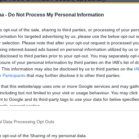
ς το πρόγραμμα απασχόλησης Ατόμων με
ma -
Do Not Process My Personal Information
τους Οργανισμούς Τοπικής Αυτοδιοίκησης
ρας. Η ισότιμη πρόσβαση σε ευκαιρίες
to opt-out of the sale, sharing to third parties, or processing of your per
ς συμβάλλει ουσιαστικά στην προώθηση της
formation for targeted advertising by us, please use the below opt-out s
ένταξης και της πραγματικής ισότητας.
r selection. Please note that after your opt-out request is processed y
eing interest-based ads based on personal information utilized by us or
disclosed to third parties prior to your opt-out. You may separately opt-
 έχουμε ενισχύσει τους Οργανισμούς Τοπικής
losure of your personal information by third parties on the IAB’s list of
σης με συνολικά 3.000 εργαζόμενους από την
. This information may also be disclosed by us to third parties on the
IA
Participants
that may further disclose it to other third parties.
 προγράμματος, συμβάλλοντας έτσι στην
τελέχωσή τους. Θα συνεχίσουμε αδιάκοπα την
 that this website/app uses one or more Google services and may gath
including but not limited to your visit or usage behaviour. You may click 
 να προσφέρουμε ίσες ευκαιρίες για όλους
 to Google and its third-party tags to use your data for below specifi
 εργασίας».
ogle consent section.
μα προβλέπει την κάλυψη 1.000 επιπλέον
l Data Processing Opt Outs
ρους ή μερικής απασχόλησης από
o opt-out of the Sharing of my personal data.
να Άτομα με Αναπηρία στο ψηφιακό μητρώο