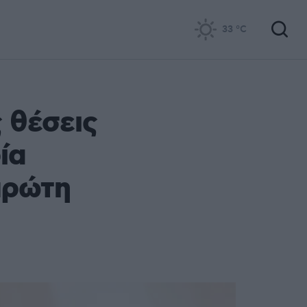
33
°C
 θέσεις
ία
πρώτη