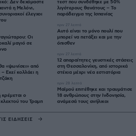
ικό: Δεν δεχόμαστε
τεστ που συνδέθηκε με 50%
αντά η Μελόνι,
λιγότερους θανάτους – Το
συνοριακοί έλεγχοι
παράδειγμα της Ισπανίας
του
πριν 27 λεπτά
Αυτό είναι το μόνο πουλί που
αγιώταρου: Οι
μπορεί να πετάξει και με την
οκαλί μαγιό σε
όπισθεν
ονο
πριν 27 λεπτά
12 απαραίτητες γευστικές στάσεις
θα «ψωνίσει» από
στη Θεσσαλονίκη, από ιστορικά
– Εκεί κολλάει η
στέκια μέχρι νέα εστιατόρια
τζάκη
πριν 28 λεπτά
Μαϊμού επιτέθηκε και τραυμάτισε
 κρέμεται ο
18 ανθρώπους στην Ινδονησία,
εκλεκτού του Τραμπ
ανάμεσά τους ανήλικοι
ΤΙΣ ΕΙΔΗΣΕΙΣ