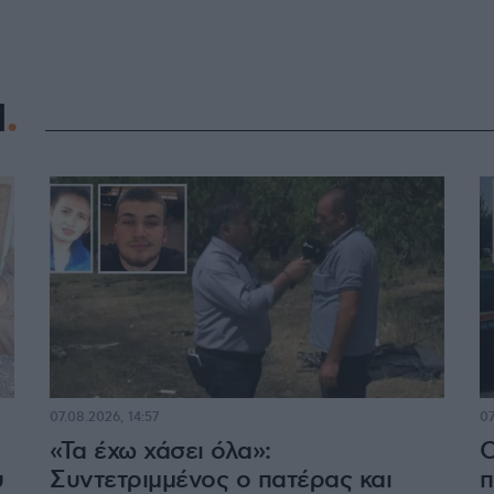
Η
07.08.2026, 14:57
07
«Τα έχω χάσει όλα»:
Ο
υ
Συντετριμμένος ο πατέρας και
π