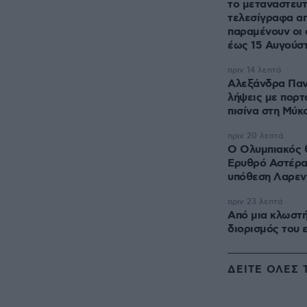
το μεταναστευτ
τελεσίγραφα απ
παραμένουν οι 
έως 15 Αυγούσ
πριν 14 λεπτά
Αλεξάνδρα Παν
λήψεις με πορτ
πισίνα στη Μύκ
πριν 20 λεπτά
Ο Ολυμπιακός 
Ερυθρό Αστέρα 
υπόθεση Λαρεν
πριν 23 λεπτά
Από μια κλωστή
διορισμός του 
ΔΕΙΤΕ ΟΛΕΣ 