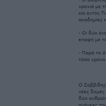
- Ο Βιεϊρίν
χρονιά με τ
και εντός Π
ακαδημίες κ
- Οι δύο έχ
επαφή με τ
- Παρά το ό
τόσο χρόνο
Ο Σαββίδης
νέες δομές
δύο ανθρώπ
ανάγκες του