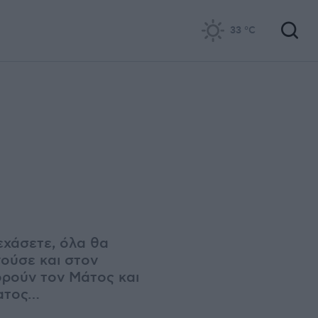
33
°C
εχάσετε, όλα θα
νούσε και στον
ορούν τον Μάτος και
ματος…