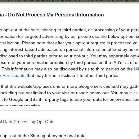
ν επιτυχία; Φυσικά και όχι! Κάθε αρχή και
ma -
Do Not Process My Personal Information
 εδώ όλα δείχνουν ότι θα έχουμε ένα
 περιβάλλον, όπου θα πρέπει να ταιριάξουν
to opt-out of the sale, sharing to third parties, or processing of your per
ρωποι μαζί. Η χημεία είναι ζητούμενο.
formation for targeted advertising by us, please use the below opt-out s
r selection. Please note that after your opt-out request is processed y
eing interest-based ads based on personal information utilized by us or
προπονητή τι γίνεται; Οι περισσότεροι στο
disclosed to third parties prior to your opt-out. You may separately opt-
 ονομάτων Μάτος και Βιεϊρίνια τι είπαν; «Τα
losure of your personal information by third parties on the IAB’s list of
Ραζβάν». Έτσι είναι στο ποδοσφαιρικό κομμάτι
. This information may also be disclosed by us to third parties on the
IA
Participants
that may further disclose it to other third parties.
ι πέρα όμως κανείς μέχρι και τώρα στις αρχές
ας δεν είναι σίγουρος για την παραμονή του
 that this website/app uses one or more Google services and may gath
including but not limited to your visit or usage behaviour. You may click 
οπονητή! Αλήθεια είναι ότι κι αυτό πρέπει
 to Google and its third-party tags to use your data for below specifi
να ξεκαθαρίσει. Ο Μάτος έφθασε ήδη στη
ogle consent section.
 και είναι δεδομένο ότι στην πρώτη
η σύσκεψη με τον Σαββίδη και τον Βιεϊρίνια θ
l Data Processing Opt Outs
ν κι αυτό το ζήτημα.
o opt-out of the Sharing of my personal data.