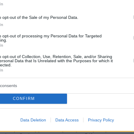
In
protothema.gr στο Google News
το
και μάθετε πρώτοι
o opt-out of the Sale of my Personal Data.
εις
In
Ειδήσεις
 τελευταίες
από την Ελλάδα και τον Κόσμο, τη
to opt-out of processing my Personal Data for Targeted
Protothema.gr
μβαίνουν, στο
ing.
In
o opt-out of Collection, Use, Retention, Sale, and/or Sharing
ersonal Data that Is Unrelated with the Purposes for which it
Ειδήσεις
Δημοφιλή
Σχολιασμέν
lected.
ΗΣΕΩΝ
In
στο υπουργείο Δικαιοσύνης
consents
όκκινου
 τη ναυτιλία:
πριν 23 λεπτά
CONFIRM
ρμούζ, νέες
Μαρία Σάκκαρη: Ξημερώματα
Υεμένη και
Σαββάτου ο αγώνας της με την
λοία στην Οδησσό
Γκοφ στο Τορόντο
Data Deletion
Data Access
Privacy Policy
πριν 26 λεπτά
Ιταλίας-Ισπανίας για
Καρκίνος παχέος εντέρου: Το απλό