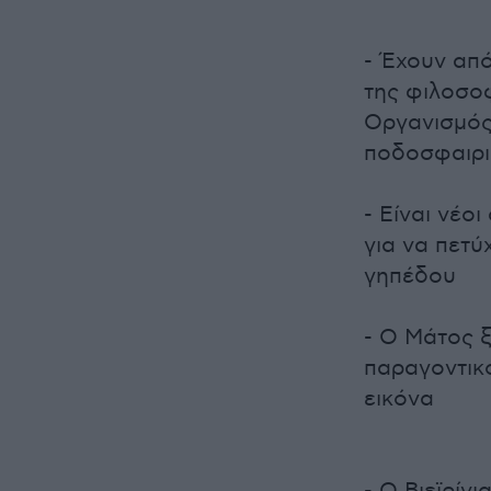
- Έχουν απ
της φιλοσοφ
Οργανισμός,
ποδοσφαιρι
- Είναι νέο
για να πετύ
γηπέδου
- Ο Μάτος ξ
παραγοντικό
εικόνα