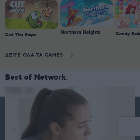
Northern Heights
Candy Bub
Cut The Rope
ΔΕΙΤΕ ΟΛΑ ΤΑ GAMES
Best of Network