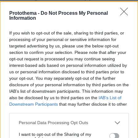
Βυζάντιο. Για παράδειγμα, οι ιταλικές πόλεις
κράτη, όπως η Βενετία και η Γένοβα,
Protothema -
Do Not Process My Personal
Information
συγκρούονταν συνεχώς μεταξύ τους και με το
Βυζάντιο, για τον έλεγχο του θαλάσσιου
εμπορίου.
If you wish to opt-out of the sale, sharing to third parties, or
processing of your personal or sensitive information for
ΑΠΑΝΤΗΣΗ
targeted advertising by us, please use the below opt-out
section to confirm your selection. Please note that after your
Πολίτης
opt-out request is processed you may continue seeing
interest-based ads based on personal information utilized by
08.06.2026, 18:17
us or personal information disclosed to third parties prior to
Για όλους μας έχει πει. Ονόματα και κόμματα Τι
your opt-out. You may separately opt-out of the further
ποσοστά θα πάρουν κτλ. Για τον μόνο που δεν μας
disclosure of your personal information by third parties on the
έχει πει είναι. Για τον Μητσοτάκη και την ΝΔ.
IAB’s list of downstream participants. This information may
ΑΠΑΝΤΗΣΗ
also be disclosed by us to third parties on the
IAB’s List of
Downstream Participants
that may further disclose it to other
third parties.
Please note that this website/app uses one or more Google
Personal Data Processing Opt Outs
Δημοσιεύονται όλα τα σχόλια?
services and may gather and store information including but
not limited to your visit or usage behaviour. You may click to
I want to opt-out of the Sharing of my
08.06.2026, 18:11