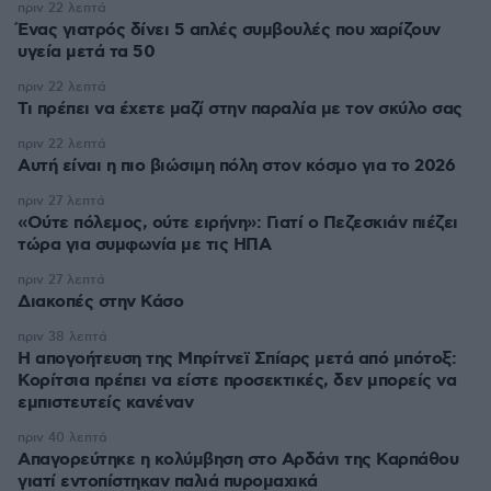
πριν 22 λεπτά
Ένας γιατρός δίνει 5 απλές συμβουλές που χαρίζουν
υγεία μετά τα 50
πριν 22 λεπτά
Τι πρέπει να έχετε μαζί στην παραλία με τον σκύλο σας
πριν 22 λεπτά
Αυτή είναι η πιο βιώσιμη πόλη στον κόσμο για το 2026
πριν 27 λεπτά
«Ούτε πόλεμος, ούτε ειρήνη»: Γιατί ο Πεζεσκιάν πιέζει
τώρα για συμφωνία με τις ΗΠΑ
πριν 27 λεπτά
Διακοπές στην Κάσο
πριν 38 λεπτά
Η απογοήτευση της Μπρίτνεϊ Σπίαρς μετά από μπότοξ:
Κορίτσια πρέπει να είστε προσεκτικές, δεν μπορείς να
εμπιστευτείς κανέναν
πριν 40 λεπτά
Απαγορεύτηκε η κολύμβηση στο Αρδάνι της Καρπάθου
γιατί εντοπίστηκαν παλιά πυρομαχικά