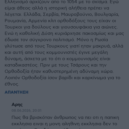
Ελληνισμό αρχίζουν απο το 1054 με το σχίσμα. Εγώ
είμαι άθεος αλλά η ιστορική αλήθεια πρέπει να
λέγεται. Ελλάδα, Σερβία, Μαυροβούνιο, Βουλγαρία,
Ρουμανία, Αρμενία κλπ ορθοδόξους τους είχαν οι
Τουρκοι για δούλους και γιουσουφάκια για αιώνες.
Ενώ η καθολική Δύση κυριάρχησε πακοσμίως και μας
έδωσε τον σύγχρονο πολιτισμό. Μόνο η Ρωσία
γλύτωσε από τους Τουρκους γιατί ηταν μακρυά, αλλά
και αυτή από τους κομμουνιστές έγινε μεγάλη
δύναμη, άσχετα με το ότι ο κομμουνισμός είναι
καταδικαστέος. Πριν με τους Τσάρους και την
Ορθοδοξία ήταν καθυστερημένη αδύναμη χώρα.
Λοιπόν Ορθοδοξία ίσον βαρίδι και καρκίνωμα για το
έθνος.
ΑΠΑΝΤΗΣΗ
Αρης
08.06.2026, 20:01
Πως θα βρισκόταν άνθρωπος να πει οτι η παπικη
εκκλησια ειναι η μονη αληθινη εκκλησια δεν το