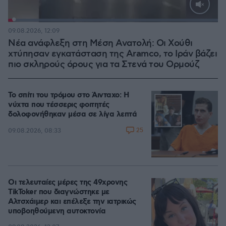
Loaded
:
100.00%
09.08.2026, 12:09
Νέα ανάφλεξη στη Μέση Ανατολή: Οι Χούθι
χτύπησαν εγκατάσταση της Aramco, το Ιράν βάζει
πιο σκληρούς όρους για τα Στενά του Ορμούζ
Το σπίτι του τρόμου στο Άινταχο: Η
νύχτα που τέσσερις φοιτητές
δολοφονήθηκαν μέσα σε λίγα λεπτά
25
09.08.2026, 08:33
Οι τελευταίες μέρες της 49χρονης
TikToker που διαγνώστηκε με
Αλτσχάιμερ και επέλεξε την ιατρικώς
υποβοηθούμενη αυτοκτονία