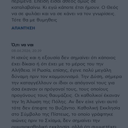
περίμενα. Επειδή εισαι άθεος όμως σε
καταλαβαίνω. Κι εγώ κάποτε έτσι ήμουν. Ο Θεός
να σε φυλάει και να σε κάνει να τον γνωρίσεις.
Τότε θα με θυμηθεις
ΑΠΑΝΤΗΣΗ
Ό,τι να ναι
08.06.2026, 20:39
Η ισχύς και η εξουσία δεν σημαίνει ότι κάποιος
έχει δίκαιο ή ότι έχει με το μέρος του την
Αλήθεια. Η Ρωσία, επίσης, έγινε πολύ μεγάλη
δύναμη πριν τον κομμουνισμό. Την Δύση, σήμερα
την καταγγέλλουν οι ίδιοι οι απόγονοί τους για
όσα έκαναν οι πρόγονοί τους, τους οποίους
προγόνους τους θαυμάζεις. Οι καθολικοί έκαναν
την 1η Άλωση της Πόλης. Αν δεν είχε γίνει αυτό
τότε δεν έπεφτε το Βυζάντιο. Καθολική Εκκλησία
στο Σύμβολο της Πίστεως, το οποίο γράφτηκε
αιώνες πριν το Σχίσμα, δεν σημαίνει την
ρωμαιοκαθολική εκκλησία, αλλά ότι συμμετέχει