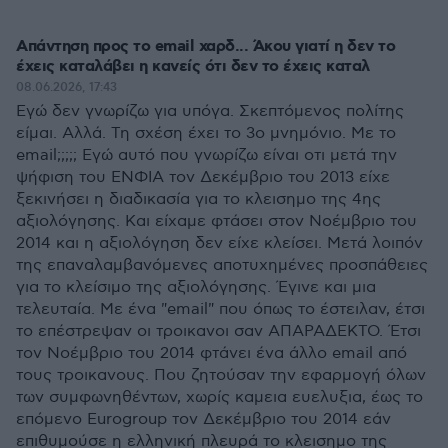
Απάντηση προς το email χαρδ... Άκου γιατί η δεν το
έχεις καταλάβει η κανείς ότι δεν το έχεις καταλ
08.06.2026, 17:43
Εγώ δεν γνωρίζω για υπόγα. Σκεπτόμενος πολίτης
είμαι. Αλλά. Τη σχέση έχει το 3ο μνημόνιο. Με το
email;;;;; Εγώ αυτό που γνωρίζω είναι οτι μετά την
ψήφιση του ΕΝΦΙΑ τον Δεκέμβριο του 2013 είχε
ξεκινήσει η διαδικασία για το κλεισημο της 4ης
αξιολόγησης. Και είχαμε φτάσει στον Νοέμβριο του
2014 και η αξιολόγηση δεν είχε κλείσει. Μετά λοιπόν
της επαναλαμβανόμενες αποτυχημένες προσπάθειες
για το κλείσιμο της αξιολόγησης. Έγινε και μια
τελευταία. Με ένα "email" που όπως το έστειλαν, έτσι
το επέστρεψαν οι τροικανοι σαν ΑΠΑΡΑΔΕΚΤΟ. Έτσι
τον Νοέμβριο του 2014 φτάνει ένα άλλο email από
τους τροικανους. Που ζητούσαν την εφαρμογή όλων
των συμφωνηθέντων, χωρίς καμεια ευελυξια, έως το
επόμενο Eurogroup τον Δεκέμβριο του 2014 εάν
επιθυμούσε η ελληνική πλευρά το κλεισημο της