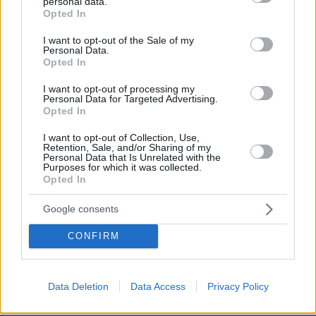
personal data.
grant or deny consent to Google and its third-party tags to
πολλοί σχολιαστές λένε ότι δεν δημοσιεύονται όλα
Opted In
use your data for below specified purposes in below Google
τα σχόλια, αλλά γίνεται επιλογή. Αρα το ίδιο γίνεται
consent section.
και με τις δημοσκοπήσεις? Δηλαδή ο δημοσκόπος
I want to opt-out of the Sale of my
Personal Data.
κράτάει ¨τις απαντήσεις που του αρέσουν" για να
Opted In
βγάλει τα ποσοστά κάθε κόμματος? Τέλεια, να
κάνουν και οι καθηγητές στα Γυμνάσια, Λύκεια,
I want to opt-out of processing my
Personal Data for Targeted Advertising.
Πανεπιστήμια, και όλοι τό ίδιο? Excellent !!!
Opted In
ΑΠΑΝΤΗΣΗ
I want to opt-out of Collection, Use,
Retention, Sale, and/or Sharing of my
Personal Data that Is Unrelated with the
Μαριανθη
Purposes for which it was collected.
08.06.2026, 18:00
Opted In
Αλήθεια τώρα; Επαληθεύεται για πολλοστή φορά το
πόσο κοντή μνήμη έχουμε ως Έλληνες! Αλέξης και
Google consents
ΣΥΡΙΖΑ αγαπητοί συμπολίτες/ψηφοφόροι! Ας
CONFIRM
επανέλθει και ο Γιανης λοιπόν! Καλά .. ελάχιστοι;!
πραγματικά ελάχιστοι;! Η είμαστε της μοιρας μας;!
Πόσοι παρακολούθησαν το ντοκιμαντέρ Στο
Data Deletion
Data Access
Privacy Policy
Χιλιοστό;;!!! Τόσο κώλυμα έχουμε;!
ΑΠΑΝΤΗΣΗ