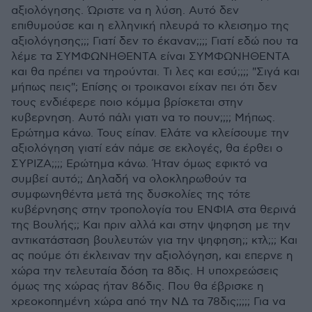
αξιολόγησης. Ώριστε να η λύση. Αυτό δεν
επιθυμούσε και η ελληνική πλευρά το κλεισημο της
αξιολόγησης;;; Γιατί δεν το έκαναν;;;; Γιατί εδώ που τα
λέμε τα ΣΥΜΦΩΝΗΘΕΝΤΑ είναι ΣΥΜΦΩΝΗΘΕΝΤΑ
και θα πρέπει να τηρούνται. Τι λες και εσύ;;;; "Σιγά και
μήπως πεις"; Επίσης οι τροικανοι είχαν πει ότι δεν
τους ενδιέφερε ποιο κόμμα βρίσκεται στην
κυβερνηση. Αυτό πάλι γιατι να το πουν;;;; Μήπως.
Ερώτημα κάνω. Τους είπαν. Ελάτε να κλείσουμε την
αξιολόγηση γιατί εάν πάμε σε εκλογές, θα έρθει ο
ΣΥΡΙΖΑ;;;; Ερώτημα κάνω. Ήταν όμως εφικτό να
συμβεί αυτό;; Δηλαδή να ολοκληρωθούν τα
συμφωνηθέντα μετά της δυσκολίες της τότε
κυβέρνησης στην τροπολογία του ΕΝΦΙΑ στα θερινά
της Βουλής;; Και πριν αλλά και στην ψηφηση με την
αντικατάσταση βουλευτών για την ψηφηση;; κτλ;;; Και
ας πούμε ότι έκλειναν την αξιολόγηση, και επερνε η
χώρα την τελευταία δόση τα 8δις. Η υποχρεώσεις
όμως της χώρας ήταν 86δις. Που θα έβρισκε η
χρεοκοπημένη χώρα από την ΝΔ τα 78δις;;;;; Για να