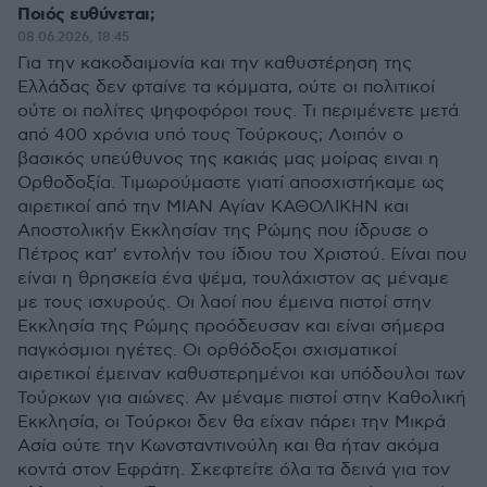
Ποιός ευθύνεται;
08.06.2026, 18:45
Για την κακοδαιμονία και την καθυστέρηση της
Ελλάδας δεν φταίνε τα κόμματα, ούτε οι πολιτικοί
ούτε οι πολίτες ψηφοφόροι τους. Τι περιμένετε μετά
από 400 χρόνια υπό τους Τούρκους; Λοιπόν ο
βασικός υπεύθυνος της κακιάς μας μοίρας ειναι η
Ορθοδοξία. Τιμωρούμαστε γιατί αποσχιστήκαμε ως
αιρετικοί από την ΜΙΑΝ Αγίαν ΚΑΘΟΛΙΚΗΝ και
Αποστολικήν Εκκλησίαν της Ρώμης που ίδρυσε ο
Πέτρος κατ' εντολήν του ίδιου του Χριστού. Είναι που
είναι η θρησκεία ένα ψέμα, τουλάχιστον ας μέναμε
με τους ισχυρούς. Οι λαοί που έμεινα πιστοί στην
Εκκλησία της Ρώμης προόδευσαν και είναι σήμερα
παγκόσμιοι ηγέτες. Οι ορθόδοξοι σχισματικοί
αιρετικοί έμειναν καθυστερημένοι και υπόδουλοι των
Τούρκων για αιώνες. Αν μέναμε πιστοί στην Καθολική
Εκκλησία, οι Τούρκοι δεν θα είχαν πάρει την Μικρά
Ασία ούτε την Κωνσταντινούλη και θα ήταν ακόμα
κοντά στον Εφράτη. Σκεφτείτε όλα τα δεινά για τον