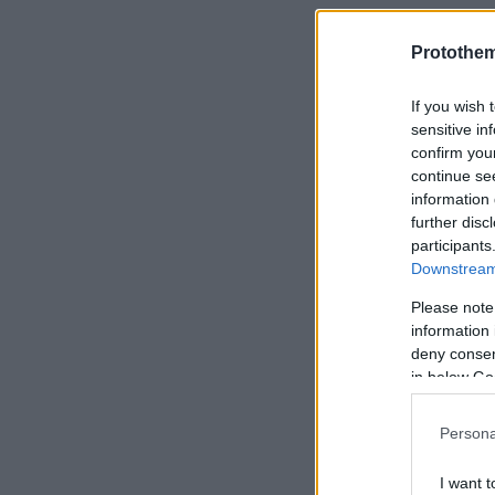
Protothe
If you wish 
sensitive in
confirm you
continue se
information 
further disc
participants
Downstream 
Please note
information 
deny consent
in below Go
Persona
I want t