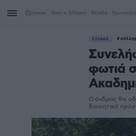
Games
Όλες οι Ειδήσεις
Ελλάδα
Πρωτοσέλι
σύλλη
ΕΛΛΑΔΑ
Συνελή
φωτιά σ
Ακαδημ
Ο άνδρας θα οδ
διοικητικό πρόσ