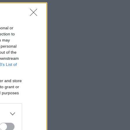
sonal or
ection to
ou may
 personal
out of the
 downstream
B’s List of
er and store
to grant or
ed purposes