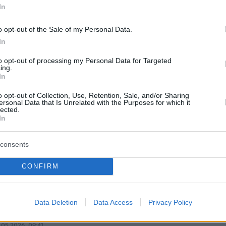
In
o opt-out of the Sale of my Personal Data.
protothema.gr στο Google News
το
και μάθετε πρώτοι
In
εις
to opt-out of processing my Personal Data for Targeted
Ειδήσεις
 τελευταίες
από την Ελλάδα και τον Κόσμο, τη
ing.
In
Protothema.gr
μβαίνουν, στο
o opt-out of Collection, Use, Retention, Sale, and/or Sharing
ersonal Data that Is Unrelated with the Purposes for which it
ΙΑ
ΠΡΟΣΘΗΚΗ ΣΧΟΛΙΟΥ
lected.
(7)
In
consents
CONFIRM
21
επισης τα χρηματα να παρακρατηθουν απο τα επιδοματα
Data Deletion
Data Access
Privacy Policy
.05.2026, 09:41