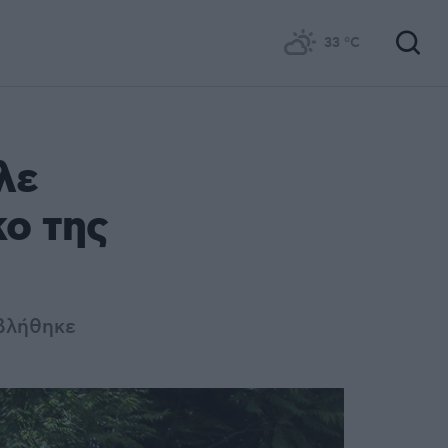
33
°C
λε
κο της
ιβλήθηκε