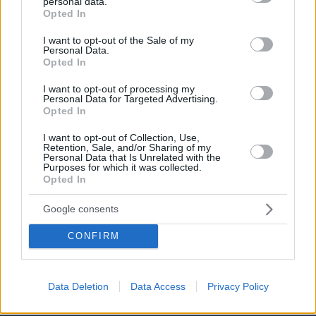
personal data.
grant or deny consent to Google and its third-party tags to
Opted In
use your data for below specified purposes in below Google
consent section.
I want to opt-out of the Sale of my
Personal Data.
Opted In
I want to opt-out of processing my
Personal Data for Targeted Advertising.
Opted In
I want to opt-out of Collection, Use,
Retention, Sale, and/or Sharing of my
Personal Data that Is Unrelated with the
Purposes for which it was collected.
Opted In
Google consents
CONFIRM
Data Deletion
Data Access
Privacy Policy
08.08.2026, 09:31