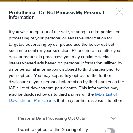
καταγγέλλει ο ιδιοκτήτης επιχείρησης
444
07.08.2026, 18:22
Protothema -
Do Not Process My Personal
Information
If you wish to opt-out of the sale, sharing to third parties, or
processing of your personal or sensitive information for
Games
targeted advertising by us, please use the below opt-out
section to confirm your selection. Please note that after your
opt-out request is processed you may continue seeing
interest-based ads based on personal information utilized by
us or personal information disclosed to third parties prior to
your opt-out. You may separately opt-out of the further
disclosure of your personal information by third parties on the
IAB’s list of downstream participants. This information may
Northern Heights
Candy Bub
also be disclosed by us to third parties on the
IAB’s List of
Cut The Rope
Downstream Participants
that may further disclose it to other
third parties.
ΔΕΙΤΕ ΟΛΑ ΤΑ GAMES
Please note that this website/app uses one or more Google
Personal Data Processing Opt Outs
services and may gather and store information including but
Best of Network
not limited to your visit or usage behaviour. You may click to
I want to opt-out of the Sharing of my