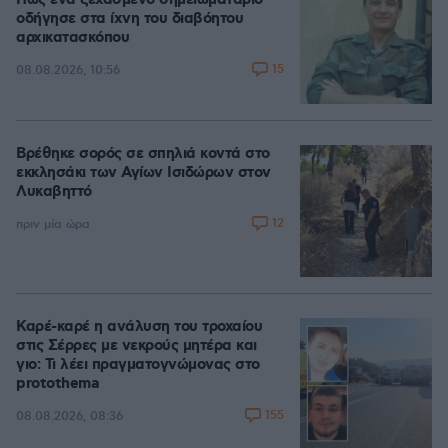
Πώς ένα ξεχασμένο σημειωματάριο
οδήγησε στα ίχνη του διαβόητου
αρχικατασκόπου
15
08.08.2026, 10:56
Βρέθηκε σορός σε σπηλιά κοντά στο
εκκλησάκι των Αγίων Ισιδώρων στον
Λυκαβηττό
12
πριν μία ώρα
Καρέ-καρέ η ανάλυση του τροχαίου
στις Σέρρες με νεκρούς μητέρα και
γιο: Τι λέει πραγματογνώμονας στο
protothema
155
08.08.2026, 08:36