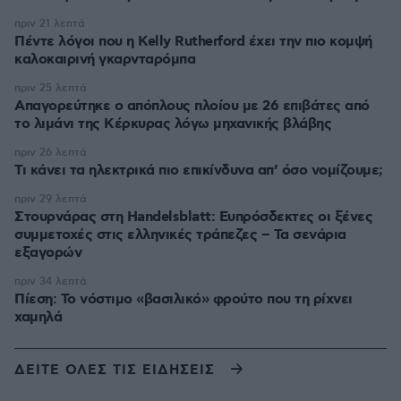
πριν 21 λεπτά
Πέντε λόγοι που η Kelly Rutherford έχει την πιο κομψή
καλοκαιρινή γκαρνταρόμπα
πριν 25 λεπτά
Απαγορεύτηκε ο απόπλους πλοίου με 26 επιβάτες από
το λιμάνι της Κέρκυρας λόγω μηχανικής βλάβης
πριν 26 λεπτά
Τι κάνει τα ηλεκτρικά πιο επικίνδυνα απ’ όσο νομίζουμε;
πριν 29 λεπτά
Στουρνάρας στη Handelsblatt: Ευπρόσδεκτες οι ξένες
συμμετοχές στις ελληνικές τράπεζες – Τα σενάρια
εξαγορών
πριν 34 λεπτά
Πίεση: Το νόστιμο «βασιλικό» φρούτο που τη ρίχνει
χαμηλά
ΔΕΙΤΕ ΟΛΕΣ ΤΙΣ ΕΙΔΗΣΕΙΣ