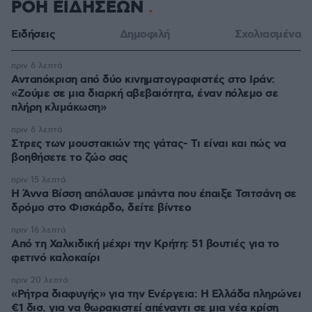
ΡΟΗ ΕΙΔΗΣΕΩΝ
Ειδήσεις
Δημοφιλή
Σχολιασμένα
πριν 6 λεπτά
Ανταπόκριση από δύο κινηματογραφιστές στο Ιράν:
«Ζούμε σε μια διαρκή αβεβαιότητα, έναν πόλεμο σε
πλήρη κλιμάκωση»
πριν 6 λεπτά
Στρες των μουστακιών της γάτας- Τι είναι και πώς να
βοηθήσετε το ζώο σας
πριν 15 λεπτά
Η Άννα Βίσση απόλαυσε μπάντα που έπαιξε Τσιτσάνη σε
δρόμο στο Φισκάρδο, δείτε βίντεο
πριν 16 λεπτά
Από τη Χαλκιδική μέχρι την Κρήτη: 51 βουτιές για το
φετινό καλοκαίρι
πριν 20 λεπτά
«Ρήτρα διαφυγής» για την Ενέργεια: Η Ελλάδα πληρώνει
€1 δισ. για να θωρακιστεί απέναντι σε μια νέα κρίση