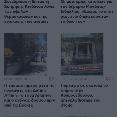
Συνεδρίασε η Επιτροπή
Οι μαρτυρίες κατοίκων για
Εκτίμησης Κινδύνου λόγω
τον δήμαρχο Μάνδρας-
των υψηλών
Ειδυλλίας: «Έσωσε το σπίτι
θερμοκρασιών και της
μας, ενώ δίπλα καιγόταν
ενίσχυσης των ανέμων
το δικό του»
4
1
08.08.2026, 10:59
08.08.2026, 10:41
Η επόμενη ημέρα μετά τις
Πυρκαγιά σε ακατοίκητο
πυρκαγιές στη Δυτική
κτήριο στην
Αττική: Τα έργα Antinero
Κουμουνδούρου,
και ο αγώνας δρόμου πριν
απεγκλωβίστηκε ένα
από τις βροχές
άτομο