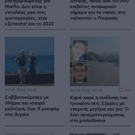
κατηγορουμένης για
Αττικής, πάνω από 56.000
Marfin: Δεν είναι η
επιβάτες αναχωρούν
εντολέας μου στις
σήμερα για τα νησιά, στο
φωτογραφίες, είχε
«κόκκινο» ο Πειραιάς
εξεταστεί και το 2022
08.08.2026, 08:45
156
08.08.2026, 08:36
Σαββατοκύριακο με
Καρέ-καρέ η ανάλυση του
39άρια και ισχυρά
τροχαίου στις Σέρρες με
μελτέμια, έως 8 μποφόρ
νεκρούς μητέρα και γιο: Τι
στο Αιγαίο
λέει πραγματογνώμονας
στο protothema