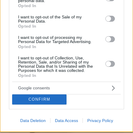
personal data.
grant or deny consent to Google and its third-party tags to
Opted In
use your data for below specified purposes in below Google
consent section.
I want to opt-out of the Sale of my
Personal Data.
Το Παιδί Τραύμα, μέσα από το άλμπουμ του
Opted In
Δεύτερη ζωή, μας θυμίζει ότι η ευτυχία μπορεί
I want to opt-out of processing my
να βρίσκεται πολύ πιο κοντά απ’ όσο
Personal Data for Targeted Advertising.
Opted In
νομίζουμε.
I want to opt-out of Collection, Use,
Retention, Sale, and/or Sharing of my
Personal Data that Is Unrelated with the
Purposes for which it was collected.
Opted In
Google consents
CONFIRM
Data Deletion
Data Access
Privacy Policy