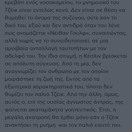
κρεβάτι ενός νοσοκομείου, το μνημονικό του
Τζέικ είναι εντελώς κενό. Δεν είναι σε θέση να
θυμηθεί το όνομα της συζύγου, ούτε καν το
δικό του, εξού και δεν αντιδρά όταν του λένε
πως ονομάζεται «Νέιθαν Γουλφ», συναινώντας,
αλλά χωρίς να το συνειδητοποιεί, σε μια
αμοιβαία ανταλλαγή ταυτοτήτων με τον
αδελφό του. Την ίδια στιγμή, η Κέιτλιν βρίσκεται
σε απόλυτη σύγχυση. Από τη μία, δεν
αναγνωρίζει τον άνθρωπο με τον οποίον
μοιράστηκε τη ζωή της. Εκτός από τα
εξωτερικά χαρακτηριστικά του, τίποτα δεν
θυμίζει τον παλιό Τζέικ. Από την άλλη, όμως,
αυτός ο, επί της ουσίας άγνωστος άντρας, της
φαίνεται ακαταμάχητα γοητευτικός. Έτσι, η
μεγάλη ανατροπή θα έρθει μόνο εάν ο Τζέικ
ανακτήσει τη μνήμη -και τον παλιό εαυτό του.