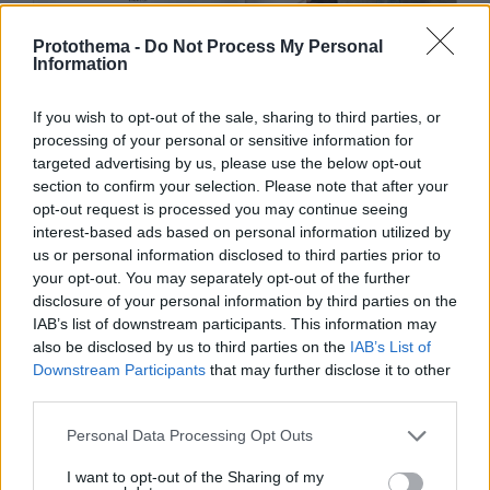
Protothema -
Do Not Process My Personal
Information
If you wish to opt-out of the sale, sharing to third parties, or
Η Billie Kark, με αφορμή τη νέα της κυκλοφορία
processing of your personal or sensitive information for
και το ζωογόνο Έρεβος, μιλά για τη γυναικεία
targeted advertising by us, please use the below opt-out
δημιουργία και τη μουσική ως ανάγκη.
section to confirm your selection. Please note that after your
opt-out request is processed you may continue seeing
interest-based ads based on personal information utilized by
us or personal information disclosed to third parties prior to
your opt-out. You may separately opt-out of the further
disclosure of your personal information by third parties on the
IAB’s list of downstream participants. This information may
also be disclosed by us to third parties on the
IAB’s List of
Downstream Participants
that may further disclose it to other
third parties.
Please note that this website/app uses one or more Google
Personal Data Processing Opt Outs
services and may gather and store information including but
not limited to your visit or usage behaviour. You may click to
I want to opt-out of the Sharing of my