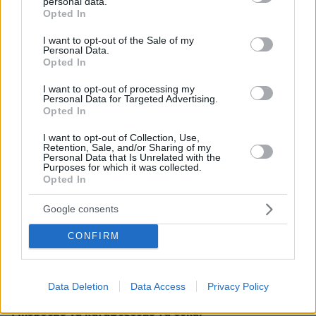
personal data.
grant or deny consent to Google and its third-party tags to
κάτω από τον «Πλάτανο του Καραϊσκάκη»
Opted In
use your data for below specified purposes in below Google
πριν 23 λεπτά
consent section.
I want to opt-out of the Sale of my
Δεύτερη εβδομάδα κερδών στη Wall Street: Νέο ρεκόρ
Personal Data.
για τον S&P 500
Opted In
πριν 28 λεπτά
I want to opt-out of processing my
«Πόλεμος» Σάντσεθ - Μελόνι λόγω της Θέουτα: Η
Personal Data for Targeted Advertising.
Ισπανία επιβάλλει και αυτή έλεγχους στα σύνορα σε
Opted In
πτήσεις και πλοία από Ιταλία
I want to opt-out of Collection, Use,
πριν 32 λεπτά
Retention, Sale, and/or Sharing of my
Personal Data that Is Unrelated with the
Οι ΗΠΑ «βλέπουν» σύντομα μια συμφωνία για τα Στενά
Purposes for which it was collected.
του Ορμούζ, «υπάρχει πρόοδος μεταξύ Ιράν και Ομάν»
Opted In
πριν 36 λεπτά
Google consents
«Βγήκα χάλια!»: Γιατί δεν μας αρέσουμε στις
φωτογραφίες, ενώ οι άλλοι μάς βλέπουν όμορφους
CONFIRM
πριν 36 λεπτά
Νέα Αγχίαλος: 66χρονος σάτυρος αυνανιζόταν
πρακολουθώντας την 13χρονη γειτόνισσα του
Data Deletion
Data Access
Privacy Policy
πριν 45 λεπτά
Μπορούμε να καταψύξουμε τα σύκα;