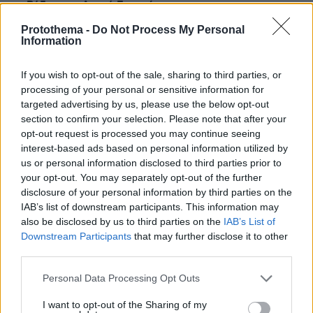
σε Bάζει στην Aγορά Eργασίας
Protothema -
Do Not Process My Personal
Information
ΡΟΗ ΕΙΔΗΣΕΩΝ
If you wish to opt-out of the sale, sharing to third parties, or
Ειδήσεις
Δημοφιλή
Σχολιασμένα
processing of your personal or sensitive information for
targeted advertising by us, please use the below opt-out
πριν 17 λεπτά
section to confirm your selection. Please note that after your
Μπορεί ο σκύλος μας να πιει κρύο νερό; Τι πρέπει να
opt-out request is processed you may continue seeing
προσέξουμε με τα παγάκια
interest-based ads based on personal information utilized by
us or personal information disclosed to third parties prior to
πριν 17 λεπτά
Βάλθηκε να τρελάνει κόσμο ο Καντέρ: Ο Τούρκος
your opt-out. You may separately opt-out of the further
πρώην σέντερ του NBA δηλώνει ότι πληροί τα
disclosure of your personal information by third parties on the
κριτήρια... συμπερίληψης και δηλώνει υποψήφιος να
IAB’s list of downstream participants. This information may
παίξει στο WNBA
also be disclosed by us to third parties on the
IAB’s List of
Downstream Participants
that may further disclose it to other
πριν 17 λεπτά
third parties.
Γιατί ο πάγος στα bar είναι τόσο διάφανος ενώ στο σπίτι
θολώνει;
Please note that this website/app uses one or more Google
Personal Data Processing Opt Outs
services and may gather and store information including but
πριν 22 λεπτά
not limited to your visit or usage behaviour. You may click to
I want to opt-out of the Sharing of my
Λεοντίτο Αργιθέας: Στο καφενείο του παπά Χρήστου,