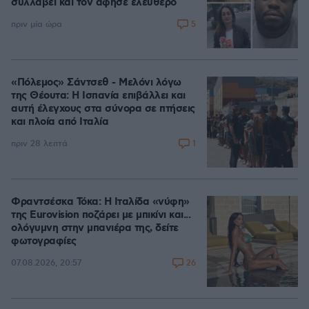
συλλάβει και τον άφησε ελεύθερο
5
πριν μία ώρα
«Πόλεμος» Σάντσεθ - Μελόνι λόγω
της Θέουτα: Η Ισπανία επιβάλλει και
αυτή έλεγχους στα σύνορα σε πτήσεις
και πλοία από Ιταλία
1
πριν 28 λεπτά
Φραντσέσκα Τόκα: Η Ιταλίδα «νύφη»
της Eurovision ποζάρει με μπικίνι και...
ολόγυμνη στην μπανιέρα της, δείτε
φωτογραφίες
26
07.08.2026, 20:57