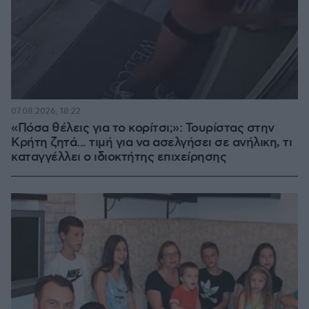
07.08.2026, 18:22
«Πόσα θέλεις για το κορίτσι;»: Τουρίστας στην
Κρήτη ζητά... τιμή για να ασελγήσει σε ανήλικη, τι
καταγγέλλει ο ιδιοκτήτης επιχείρησης