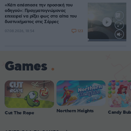
«Κάτι απέσπασε την προσοχή του
οδηγού»: Πραγματογνώμονας
επιχειρεί να ρίξει φως στα αίτια του
δυστυχήματος στις Σέρρες
123
07.08.2026, 18:54
Loaded
:
100.00%
Games
Northern Heights
Candy Bub
Cut The Rope