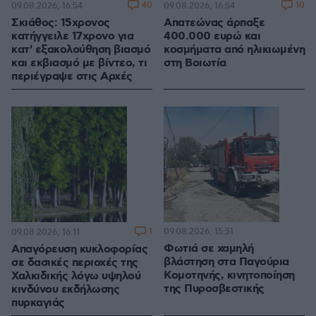
40
10
09.08.2026, 16:54
09.08.2026, 16:54
Σκιάθος: 15χρονος
Απατεώνας άρπαξε
κατήγγειλε 17χρονο για
400.000 ευρώ και
κατ' εξακολούθηση βιασμό
κοσμήματα από ηλικιωμένη
και εκβιασμό με βίντεο, τι
στη Βοιωτία
περιέγραψε στις Αρχές
1
09.08.2026, 15:51
09.08.2026, 16:11
Φωτιά σε χαμηλή
Απαγόρευση κυκλοφορίας
βλάστηση στα Παγούρια
σε δασικές περιοχές της
Κομοτηνής, κινητοποίηση
Χαλκιδικής λόγω υψηλού
της Πυροσβεστικής
κινδύνου εκδήλωσης
πυρκαγιάς