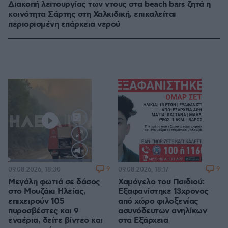
Διακοπή λειτουργίας των ντους στα beach bars ζητά η
κοινότητα Σάρτης στη Χαλκιδική, επικαλείται
περιορισμένη επάρκεια νερού
Loaded
:
100.00%
9
9
09.08.2026, 18:30
09.08.2026, 18:17
Μεγάλη φωτιά σε δάσος
Χαμόγελο του Παιδιού:
στο Μουζάκι Ηλείας,
Εξαφανίστηκε 13χρονος
επιχειρούν 105
από χώρο φιλοξενίας
πυροσβέστες και 9
ασυνόδευτων ανηλίκων
εναέρια, δείτε βίντεο και
στα Εξάρχεια