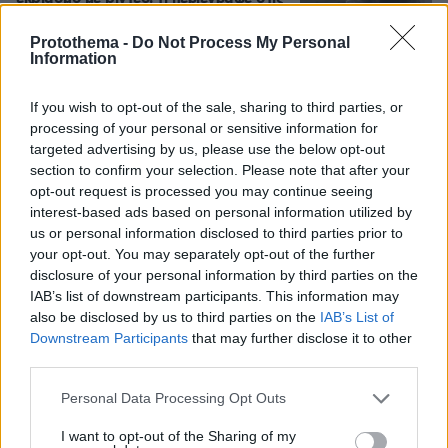
Αρχές
Protothema -
Do Not Process My Personal
40
09.08.2026, 16:54
Information
If you wish to opt-out of the sale, sharing to third parties, or
processing of your personal or sensitive information for
Βίντεο: Στις Μαλδίβες η Ιωάννα Τούνη
targeted advertising by us, please use the below opt-out
μετά το νοσοκομείο, η υποδοχή με
section to confirm your selection. Please note that after your
μουσική
opt-out request is processed you may continue seeing
15
09.08.2026, 18:00
interest-based ads based on personal information utilized by
us or personal information disclosed to third parties prior to
your opt-out. You may separately opt-out of the further
disclosure of your personal information by third parties on the
IAB’s list of downstream participants. This information may
also be disclosed by us to third parties on the
IAB’s List of
Games
Downstream Participants
that may further disclose it to other
third parties.
Please note that this website/app uses one or more Google
Personal Data Processing Opt Outs
services and may gather and store information including but
not limited to your visit or usage behaviour. You may click to
I want to opt-out of the Sharing of my