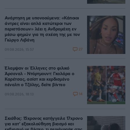
Ανάρτηση με υπονοούμενα: «Κάποιοι
άντρες είναι απλά κατώτεροι των
περιστάσεων» λέει η Ανδρομάχη εν
μέσω φημών για τη σχέση της με τον
Γιώργο Λιβάνη
27
09.08.2026, 15:57
Έλαμψαν οι Έλληνες στο φιλικό
Άρσεναλ - Ντόρτμουντ: Γκολάρα ο
Καρέτσας, ασίστ και κερδισμένο
πέναλτι ο Τζόλης, δείτε βίντεο
14
09.08.2026, 18:13
Σκιάθος: 15χρονος κατήγγειλε 17χρονο
για κατ' εξακολούθηση βιασμό και
εκβιασμό με βίντεο, τι περιέγραψε στις