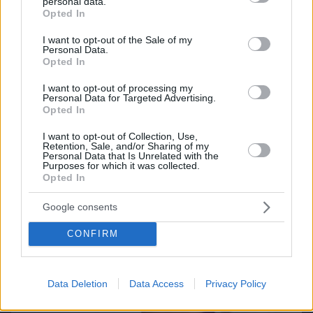
personal data.
grant or deny consent to Google and its third-party tags to
Opted In
use your data for below specified purposes in below Google
Northern Heights
Candy Bub
consent section.
Cut The Rope
I want to opt-out of the Sale of my
Personal Data.
Opted In
ΔΕΙΤΕ ΟΛΑ ΤΑ GAMES
I want to opt-out of processing my
Personal Data for Targeted Advertising.
Best of Network
Opted In
I want to opt-out of Collection, Use,
Retention, Sale, and/or Sharing of my
Personal Data that Is Unrelated with the
Purposes for which it was collected.
Opted In
Google consents
CONFIRM
Data Deletion
Data Access
Privacy Policy