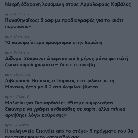
Νεκρή 65χρονη λουόμενη στους Αμμόλοφους Καβάλας
πριν 16 λεπτά
Παναθηναϊκός: 5 χαφ με προδιαγραφές για το «κάτι
παραπάνω»
πριν 17 λεπτά
10 κορυφαίοι spa προορισμοί στην Ευρώπη
πριν 19 λεπτά
Δίδυμοι 36χρονοι έπαιρναν επί 6 μήνες μόνο φυτικά ή
ζωικά συμπληρώματα – Δείτε τι συνέβη
πριν 26 λεπτά
Λίβερπουλ: Βασικός ο Τσιμίκας στο φιλικό με τη
Μονακό, ήττα με 3-2 στο Άνφιλντ, βίντεο
πριν 27 λεπτά
Μαλντίνι για Γκουαρδιόλα: «Είχαμε συμφωνήσει,
ξεκίνησε να γράφει ενδεκάδες σε χαρτί, αλλά τελικά
αρνήθηκε λόγω κούρασης»
πριν 37 λεπτά
Η καλή υγεία ξεκινάει από το στόμα- 5 πράγματα που θα
προστατέψουν το κατοικίδιό σας