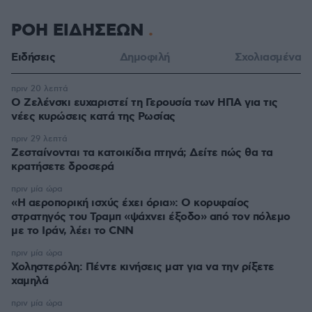
ΡΟΗ ΕΙΔΗΣΕΩΝ
Ειδήσεις
Δημοφιλή
Σχολιασμένα
πριν 20 λεπτά
Ο Ζελένσκι ευχαριστεί τη Γερουσία των ΗΠΑ για τις
νέες κυρώσεις κατά της Ρωσίας
πριν 29 λεπτά
Ζεσταίνονται τα κατοικίδια πτηνά; Δείτε πώς θα τα
κρατήσετε δροσερά
πριν μία ώρα
«Η αεροπορική ισχύς έχει όρια»: Ο κορυφαίος
στρατηγός του Τραμπ «ψάχνει έξοδο» από τον πόλεμο
με το Ιράν, λέει το CNN
πριν μία ώρα
Χοληστερόλη: Πέντε κινήσεις ματ για να την ρίξετε
χαμηλά
πριν μία ώρα