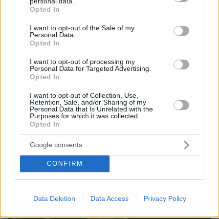
personal data.
grant or deny consent to Google and its third-party tags to
Opted In
use your data for below specified purposes in below Google
consent section.
I want to opt-out of the Sale of my
Personal Data.
Opted In
I want to opt-out of processing my
Personal Data for Targeted Advertising.
Opted In
I want to opt-out of Collection, Use,
Retention, Sale, and/or Sharing of my
Personal Data that Is Unrelated with the
07.08.2026, 18:22
Purposes for which it was collected.
«Πόσα θέλεις για το κορίτσι;»: Τουρίστας στην
Opted In
Κρήτη ζητά... τιμή για να ασελγήσει σε ανήλικη, τι
καταγγέλλει ο ιδιοκτήτης επιχείρησης
Google consents
CONFIRM
Data Deletion
Data Access
Privacy Policy