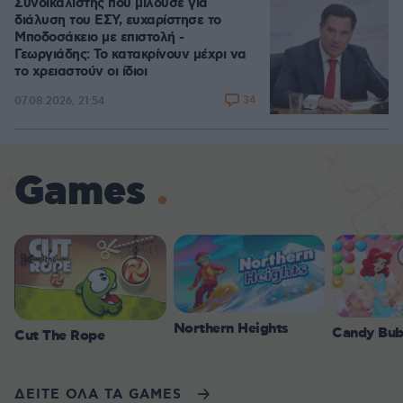
Συνδικαλιστής που μιλούσε για
διάλυση του ΕΣΥ, ευχαρίστησε το
Μποδοσάκειο με επιστολή -
Γεωργιάδης: Το κατακρίνουν μέχρι να
το χρειαστούν οι ίδιοι
34
07.08.2026, 21:54
Games
Northern Heights
Candy Bub
Cut The Rope
ΔΕΙΤΕ ΟΛΑ ΤΑ GAMES