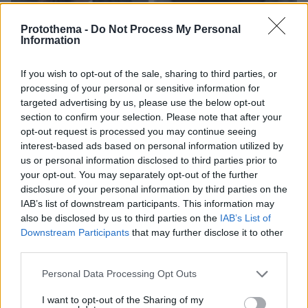
Protothema -
Do Not Process My Personal
Information
07.08.2026, 22:54
If you wish to opt-out of the sale, sharing to third parties, or
Ο «Δράκος» του Λονδίνου: 40χρονος με
processing of your personal or sensitive information for
προβλήματα όρασης σκότωνε και βίαζε γυναίκες,
targeted advertising by us, please use the below opt-out
η αστυνομία τον είχε συλλάβει και τον άφησε
section to confirm your selection. Please note that after your
ελεύθερο
opt-out request is processed you may continue seeing
interest-based ads based on personal information utilized by
us or personal information disclosed to third parties prior to
your opt-out. You may separately opt-out of the further
disclosure of your personal information by third parties on the
IAB’s list of downstream participants. This information may
also be disclosed by us to third parties on the
IAB’s List of
Downstream Participants
that may further disclose it to other
third parties.
Please note that this website/app uses one or more Google
Personal Data Processing Opt Outs
services and may gather and store information including but
not limited to your visit or usage behaviour. You may click to
I want to opt-out of the Sharing of my