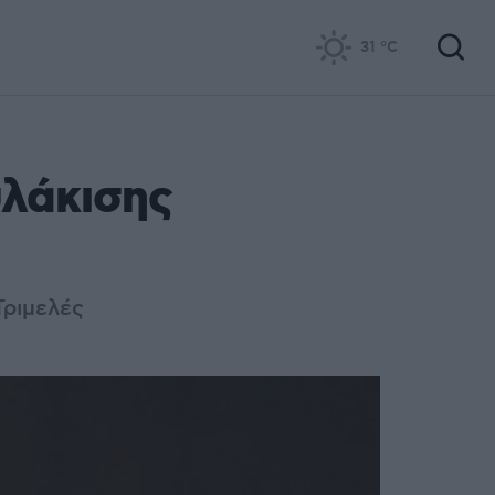
31
°C
λάκισης
Τριμελές