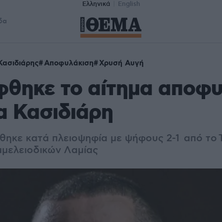
Ελληνικά
English
δα
Κασιδιάρης
Αποφυλάκιση
Χρυσή Αυγή
φθηκε το αίτημα αποφυ
α Κασιδιάρη
ηκε κατά πλειοψηφία με ψήφους 2-1 από το 
μελειοδικών Λαμίας