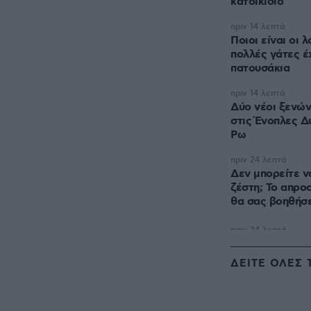
κατοικίδιο
πριν 14 λεπτά
Ποιοι είναι οι 
πολλές γάτες έ
πατουσάκια
πριν 14 λεπτά
Δύο νέοι ξενώ
στις Ένοπλες Δ
Ρω
πριν 24 λεπτά
Δεν μπορείτε ν
ζέστη; Το απρο
θα σας βοηθήσε
ΔΕΙΤΕ ΟΛΕΣ 