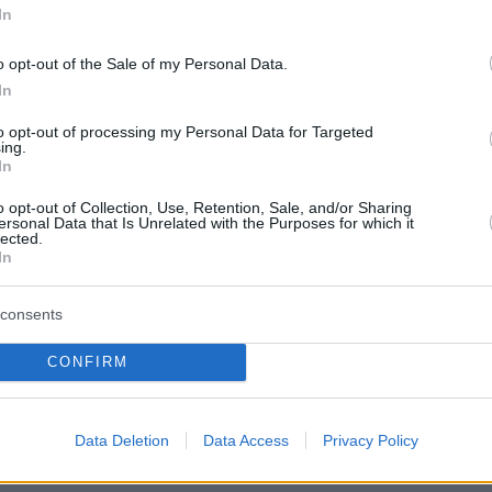
protothema.gr στο Google News
In
το
και μάθετε πρώτοι
εις
o opt-out of the Sale of my Personal Data.
Ειδήσεις
In
 τελευταίες
από την Ελλάδα και τον Κόσμο, τη
Protothema.gr
μβαίνουν, στο
to opt-out of processing my Personal Data for Targeted
ing.
In
o opt-out of Collection, Use, Retention, Sale, and/or Sharing
Ειδήσεις
Δημοφιλή
Σχολιασμέν
ΗΣΕΩΝ
ersonal Data that Is Unrelated with the Purposes for which it
lected.
In
πριν 24 λεπτά
Άγριος ξυλοδαρμός 51χρονου στο
πό το Ιράν για το
Ρέθυμνο, πέντε συλλήψεις
consents
τενών του Ορμούζ:
 αξίωση για
πριν 31 λεπτά
CONFIRM
άρση κυρώσεων και
Συγκίνηση στη Νέα Φιλαδέλφεια
ν ΗΠΑ
τρία χρόνια μετά τη δολοφονία το
Μιχάλη Κατσουρή: ΑΕΚ και Athens
Kallithea τίμησαν τη μνήμη του,
Data Deletion
Data Access
Privacy Policy
ν πρέπει να
δείτε βίντεο και φωτογραφίες
ίτι σας αν έχετε