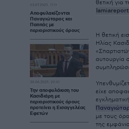
θετική για 
03.07.2025, 17:11
lamiareport
Αποφυλακίζονται
Παναγιώταρος και
Παππάς με
περιοριστικούς όρους
Η θετική ει
Ηλίας Κασιδ
«Σπαρτιατών
αυτουργία 
συμπληρώσει
Υπενθυμίζετ
30.06.2025, 20:01
Την αποφυλάκιση του
είχε αποφα
Κασιδιάρη με
εγκληματικ
περιοριστικούς όρους
Παναγιώτα
προτείνει η Εισαγγελέας
Εφετών
με τους όρ
της εμφάνι