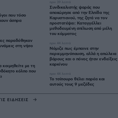
πριν 39 λεπτά
Συνδικαλιστής ψαράς που
αποχώρησε από την Ελπίδα της
λόγοι που τόσο
Καρυστιανού, της ζητά να τον
χουν άσπρα
προστατέψει: Καταγγέλλει
μεθοδευμένη σπίλωση από μέλη
του κόμματος
νες παραδόθηκαν
πριν 44 λεπτά
υνάμεις στη νήσο
Νόμιζε πως έμπαινε στην
περιεμμηνόπαυση, αλλά η απώλεια
βάρους και ο πόνος ήταν ενδείξεις
καρκίνου
α κοιμηθείτε με τη
σδόκητο κόλπο που
πριν 44 λεπτά
ι
Το τσίπουρο θέλει παρέα και
αυτούς τους 9 μεζέδες
ΤΙΣ ΕΙΔΗΣΕΙΣ