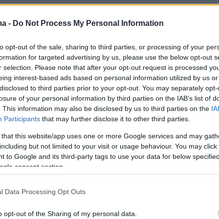
ς τους.
ma -
Do Not Process My Personal Information
ήμερα:
to opt-out of the sale, sharing to third parties, or processing of your per
formation for targeted advertising by us, please use the below opt-out s
ίτι του Πέτρου Φιλιππίδη στην Πατησίων -
r selection. Please note that after your opt-out request is processed y
υγεία του ο ηθοποιός που βρισκόταν μέσα
eing interest-based ads based on personal information utilized by us or
disclosed to third parties prior to your opt-out. You may separately opt-
losure of your personal information by third parties on the IAB’s list of
ία που πρόδωσε το κύκλωμα ναρκωτικών των
. This information may also be disclosed by us to third parties on the
IA
 - Ο «αρχηγός», τα κρυφά apps και το
Participants
that may further disclose it to other third parties.
ο
 that this website/app uses one or more Google services and may gath
including but not limited to your visit or usage behaviour. You may click 
 to Google and its third-party tags to use your data for below specifi
ικό θέρετρο του Κιμ «κατέβασε ρολά» για του
ogle consent section.
 καλά - καλά ανοίξει
l Data Processing Opt Outs
o opt-out of the Sharing of my personal data.