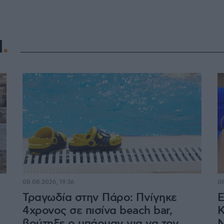
Η
08.08.2026, 19:36
08
Τραγωδία στην Πάρο: Πνίγηκε
Ε
4χρονος σε πισίνα beach bar,
Κ
βούτηξε ο μπάρμαν για να τον
Ν