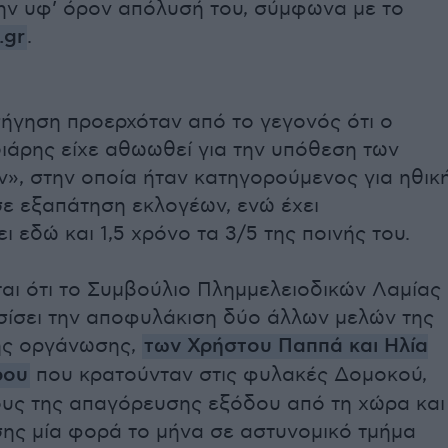
την υφ’ όρον απόλυσή του, σύμφωνα με το
.gr
.
σήγηση προερχόταν από το γεγονός ότι ο
ιάρης είχε αθωωθεί για την υπόθεση των
», στην οποία ήταν κατηγορούμενος για ηθικ
σε εξαπάτηση εκλογέων, ενώ έχει
 εδώ και 1,5 χρόνο τα 3/5 της ποινής του.
αι ότι το Συμβούλιο Πλημμελειοδικών Λαμίας
σίσει την αποφυλάκιση δύο άλλων μελών της
ής οργάνωσης,
των Χρήστου Παππά και Ηλία
ρου
που κρατούνταν στις φυλακές Δομοκού,
ους της απαγόρευσης εξόδου από τη χώρα και
σης μία φορά το μήνα σε αστυνομικό τμήμα