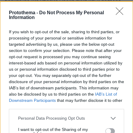
Μιχαλολιάκου
Protothema -
Do Not Process My Personal
Information
If you wish to opt-out of the sale, sharing to third parties, or
processing of your personal or sensitive information for
targeted advertising by us, please use the below opt-out
section to confirm your selection. Please note that after your
opt-out request is processed you may continue seeing
interest-based ads based on personal information utilized by
us or personal information disclosed to third parties prior to
your opt-out. You may separately opt-out of the further
disclosure of your personal information by third parties on the
IAB’s list of downstream participants. This information may
also be disclosed by us to third parties on the
IAB’s List of
Downstream Participants
that may further disclose it to other
third parties.
Please note that this website/app uses one or more Google
Personal Data Processing Opt Outs
services and may gather and store information including but
not limited to your visit or usage behaviour. You may click to
I want to opt-out of the Sharing of my