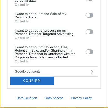
personal data.
grant or deny consent to Google and its third-party tags to
Opted In
use your data for below specified purposes in below Google
consent section.
I want to opt-out of the Sale of my
205
09.03.2026, 10:11
Personal Data.
Δίκη για την Χρυσή Αυγή: Η Εισαγγελέας πρότεινε να
Opted In
απορριφθούν τα ελαφρυντικά που ζήτησαν οι
καταδικασθέντες - Αντιδράσεις από τον Λαγό
I want to opt-out of processing my
Personal Data for Targeted Advertising.
«Καταδικάστε μας, μη λέτε τίποτα και πηγαίνετε
Opted In
σπίτια σας. Συνεχίστε το θέατρο για να είστε αρεστοί
I want to opt-out of Collection, Use,
στον κ. Ντογιάκο» φώναξε από το εδώλιο ο Λαγός
Retention, Sale, and/or Sharing of my
Personal Data that Is Unrelated with the
Purposes for which it was collected.
Opted In
Google consents
CONFIRM
Data Deletion
Data Access
Privacy Policy