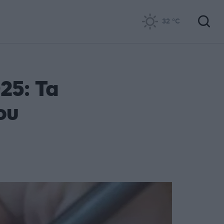
32
°C
25: Τα
ου