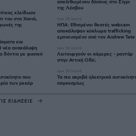
απολιθωμένου δάσους στο Σίγρι
της Λέσβου
τίνιος κλείδωσε
τι του στα Χανιά,
πριν 36 λεπτά
φωνές της
ΗΠΑ: Εθισμένοι θεατές webcam
αποκάλυψαν κύκλωμα trafficking
εμπνευσμένο από τον Andrew Tate
ίσματα και
Η νέα ανακάλυψη
πριν 36 λεπτά
α δόντια με φυσικό
Λειτουργούν οι κάμερες - ραντάρ
στην Αττική Οδό;
πριν 39 λεπτά
υτοκίνητο που
Τα πιο ακριβά ηλεκτρικά αυτοκίνητ
ορία των ρεκόρ
παγκοσμίως
ΤΙΣ ΕΙΔΗΣΕΙΣ