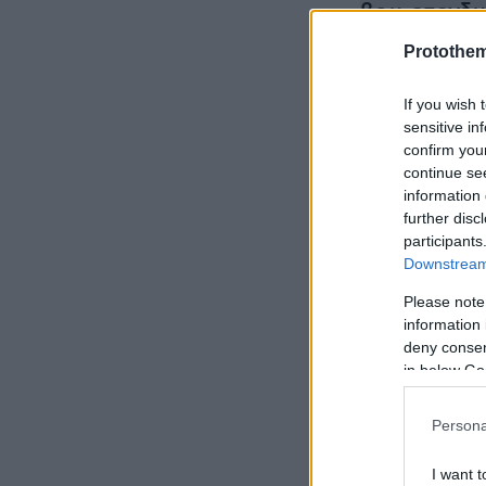
βρω επενδυ
Protothe
Influencer
45χρονο εν 
If you wish 
sensitive in
εστιατορίο
confirm you
continue se
information 
further disc
participants
Downstream 
Please note
information 
deny consent
in below Go
Persona
I want t