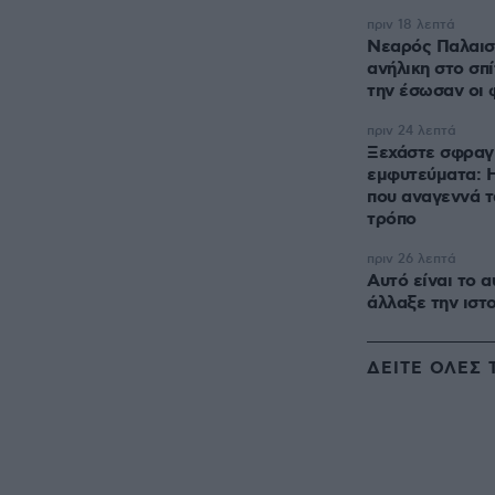
πριν 18 λεπτά
Νεαρός Παλαισ
ανήλικη στο σπί
την έσωσαν οι 
πριν 24 λεπτά
Ξεχάστε σφραγ
εμφυτεύματα: 
που αναγεννά τ
τρόπο
πριν 26 λεπτά
Αυτό είναι το α
άλλαξε την ιστ
ΔΕΙΤΕ ΟΛΕΣ 