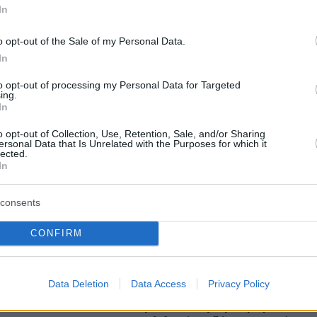
In
protothema.gr στο Google News
το
και μάθετε πρώτοι
o opt-out of the Sale of my Personal Data.
εις
In
Ειδήσεις
 τελευταίες
από την Ελλάδα και τον Κόσμο, τη
to opt-out of processing my Personal Data for Targeted
Protothema.gr
μβαίνουν, στο
ing.
In
o opt-out of Collection, Use, Retention, Sale, and/or Sharing
ersonal Data that Is Unrelated with the Purposes for which it
Ειδήσεις
Δημοφιλή
Σχολιασμέν
lected.
ΗΣΕΩΝ
In
ταχύτητας
consents
σήλθε στην Ισπανία
ό τη δεκαετία του
πριν 26 λεπτά
CONFIRM
ταβροχθίζει» τους
Glass nails: Η μίνιμαλ και κομψή
ώρας
τάση που κυριαρχεί στο
καλοκαιρινό μανικιούρ
Data Deletion
Data Access
Privacy Policy
λίο που προτείνει η
πριν 30 λεπτά
Η μυστικιστική ατμόσφαιρα του