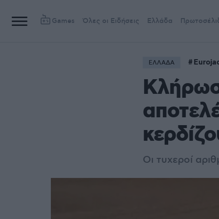
Games
Όλες οι Ειδήσεις
Ελλάδα
Πρωτοσέλι
Euroja
ΕΛΛΑΔΑ
Κλήρωση
αποτελέ
κερδίζο
Οι τυχεροί αριθ