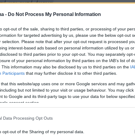
τή και αυτό έκανα
ma -
Do Not Process My Personal Information
 και μητέρα 7 παιδιών δολοφονήθηκε από τον
διαστάσει σύζυγό της σε πάρκινγκ
to opt-out of the sale, sharing to third parties, or processing of your per
formation for targeted advertising by us, please use the below opt-out s
υ στην Καλιφόρνια
r selection. Please note that after your opt-out request is processed y
eing interest-based ads based on personal information utilized by us or
disclosed to third parties prior to your opt-out. You may separately opt-
losure of your personal information by third parties on the IAB’s list of
. This information may also be disclosed by us to third parties on the
IA
Participants
that may further disclose it to other third parties.
 that this website/app uses one or more Google services and may gath
including but not limited to your visit or usage behaviour. You may click 
 to Google and its third-party tags to use your data for below specifi
ogle consent section.
l Data Processing Opt Outs
o opt-out of the Sharing of my personal data.