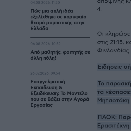
αποψινής κλή
04.08.2026, 11:20
4.
Πώς μια απλή ιδέα
εξελίχθηκε σε κορυφαίο
θεσμό ρομποτικής στην
Ελλάδα
Οι κληρώσε
στις 21:15, 
06.08.2026, 10:52
Φινλανδίας.
Από μαθητής, φοιτητής σε
άλλη πόλη!
Ειδήσεις σ
26.07.2026, 09:54
Επαγγελματική
Το παρασκή
Εκπαίδευση &
τα «έσπασε»
Εξειδίκευση: Το Mοντέλο
που σε Bάζει στην Aγορά
Μητσοτάκη
Eργασίας
ΠΑΟΚ: Παρα
Ερασιτέχνη