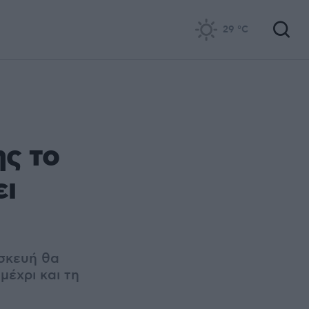
29
°C
ς το
ει
σκευή θα
έχρι και τη