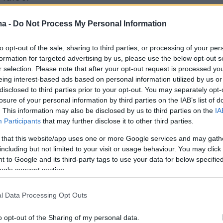
 ανάρτηση του Θοδωρή Κολυδά:
ma -
Do Not Process My Personal Information
ΙΑ ΤΟΥ ΧΑΜΗΛΟΥ ΑΠΟ ΤΗΝ ΤΥΝΗΣΙΑ ΚΑΙ Η
to opt-out of the sale, sharing to third parties, or processing of your per
formation for targeted advertising by us, please use the below opt-out s
ΤΟ ΣΚΗΝΙΚΟ ΤΟΥ ΚΑΙΡΟΥ.
r selection. Please note that after your opt-out request is processed y
του καιρού αύριο από τα Δυτικά με βροχές που τη
eing interest-based ads based on personal information utilized by us or
ή θα επηρεάσουν μεγάλο μέρος της χώρας και
disclosed to third parties prior to your opt-out. You may separately opt-
υρίως στα βορειοδυτικά, θα είναι ισχυρές. Πράλληλ
losure of your personal information by third parties on the IAB’s list of
 πολύ ενισχυμένοι νοτιάδες…
. This information may also be disclosed by us to third parties on the
IA
Participants
that may further disclose it to other third parties.
er.com/CtCI515ipj
 that this website/app uses one or more Google services and may gath
oros Kolydas (@KolydasT)
May 14, 2025
including but not limited to your visit or usage behaviour. You may click 
 to Google and its third-party tags to use your data for below specifi
ogle consent section.
l Data Processing Opt Outs
, αλλά σημαντικό, επεισόδιο
ς Αφρικανικής σκόνης
o opt-out of the Sharing of my personal data.