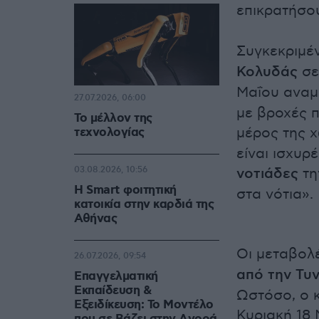
επικρατήσο
Συγκεκριμέ
Κολυδάς
σε
Μαΐου αναμ
27.07.2026, 06:00
με βροχές 
Το μέλλον της
μέρος της χ
τεχνολογίας
είναι ισχυρ
03.08.2026, 10:56
νοτιάδες
τη
Η Smart φοιτητική
στα νότια».
κατοικία στην καρδιά της
Αθήνας
Οι μεταβολέ
26.07.2026, 09:54
από την Τυ
Επαγγελματική
Εκπαίδευση &
Ωστόσο, ο κ
Εξειδίκευση: Το Mοντέλο
Κυριακή 18 