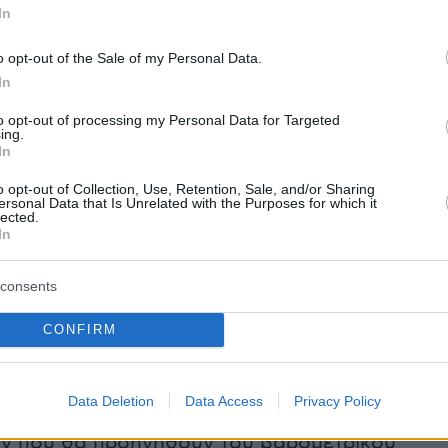
In
 τα προγνωστικά στοιχεία του meteo.gr /
τεροσκοπείου Αθηνών έντονες μεταβολές της
o opt-out of the Sale of my Personal Data.
κής κυκλοφορίας πάνω από τη Μεσόγειο,
In
 να προκαλέσουν πρόσκαιρο, αλλά σημαντικό,
to opt-out of processing my Personal Data for Targeted
ing.
εταφοράς
Αφρικανικής σκόνης
από τις
In
ες της Πέμπτης 15/05.
o opt-out of Collection, Use, Retention, Sale, and/or Sharing
ersonal Data that Is Unrelated with the Purposes for which it
lected.
ν των μεταβολών της ατμοσφαιρικής
In
ς θα είναι η κίνηση βαρομετρικού χαμηλού
λπο της Σύρτης προς τη Μαύρη Θάλασσα και
consents
.
CONFIRM
Data Deletion
Data Access
Privacy Policy
ιμένα, οι άνεμοι νότιων έως νοτιοανατολικών
ν που θα προηγηθούν του βαρομετρικού