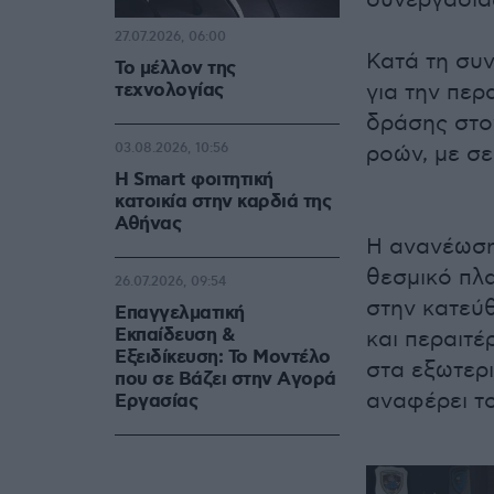
συνεργασία
27.07.2026, 06:00
Κατά τη συ
Το μέλλον της
τεχνολογίας
για την πε
δράσης στο
03.08.2026, 10:56
ροών, με σε
Η Smart φοιτητική
κατοικία στην καρδιά της
Αθήνας
Η ανανέωση
θεσμικό πλα
26.07.2026, 09:54
στην κατεύθ
Επαγγελματική
Εκπαίδευση &
και περαιτ
Εξειδίκευση: Το Mοντέλο
στα εξωτερ
που σε Bάζει στην Aγορά
αναφέρει το
Eργασίας