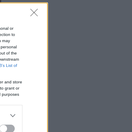
sonal or
ection to
ou may
 personal
out of the
 downstream
B’s List of
er and store
to grant or
ed purposes