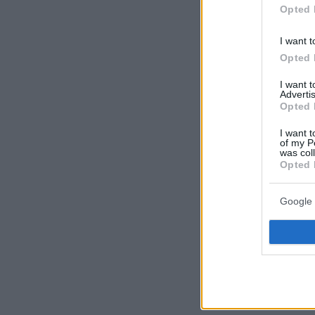
Opted 
I want t
Opted 
I want 
Advertis
Opted 
I want t
of my P
was col
Opted 
Google 
Ειδήσεις σ