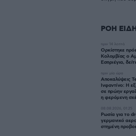
ΡΟΗ ΕΙΔ
πριν 14 λεπτά
Ορκίστηκε πρό
Κολομβίας ο Α
Εσπριέγια, δείτ
πριν μία ώρα
Αποκαλύψεις Te
Ινφαντίνο: Η ε
σε πρώην εργαζ
η φερόμενη σχ
08.08.2026, 01:25
Ρωσία για το d
γερμανικό αερο
στημένη προβο