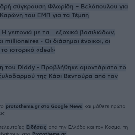
δρή σύγκρουση Φλωρίδη – Βελόπουλου για
 Καρώνη του ΕΜΠ για τα Τέμπη
 Η γειτονιά με τα... εξοχικά βασιλιάδων,
 millionaires - Οι διάσημοι ένοικοι, οι
 το ιστορικό «deal»
κη του Diddy - Προβλήθηκε αμοντάριστο το
 ξυλοδαρμού της Κάσι Βεντούρα από τον
protothema.gr στο Google News
το
και μάθετε πρώτοι
εις
Ειδήσεις
 τελευταίες
από την Ελλάδα και τον Κόσμο, τη
Protothema.gr
μβαίνουν, στο