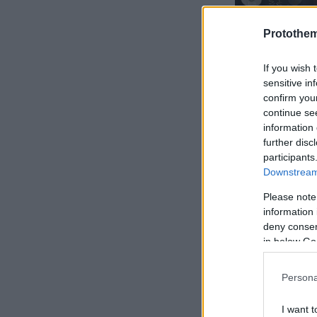
Protothe
If you wish 
sensitive in
confirm you
continue se
information 
further disc
participants
Downstream 
Please note
information 
deny consent
in below Go
Persona
I want t