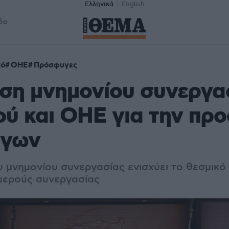
Ελληνικά
English
δα
κό
ΟΗΕ
Πρόσφυγες
ση μνημονίου συνεργα
ού και ΟΗΕ για την πρ
ύγων
 μνημονίου συνεργασίας ενισχύει το θεσμικό 
μερούς συνεργασίας