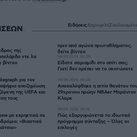
Ειδήσεις
Δημοφιλή
Σχολιασμέν
ΗΣΕΩΝ
πριν από αγώνα πρωταθλήματος,
εδρος της
δείτε βίντεο
μπελάρδο ντε λα
08.08.2026, 00:30
ε βίντεο
Είδατε σαμιαμίδι στο σπίτι σας;
Γιατί δεν πρέπει να το σκοτώσετε
legraph για τον
08.08.2026, 00:28
ξαψήφια αποζημίωση
Αποκαλύφθηκε η αιτία θανάτου το
όμενη της UEFA και
29χρονου πρώην NBAer Μπράντον
έση τους
Κλαρκ
08.08.2026, 00:18
rone με εκρηκτικά σε
Πώς εξαργυρώνεται το ιδιωτικό
δρόμιο: «Βιαστικά
πρόγραμμα σύνταξης – Όλες οι
κάτσια»
επιλογές