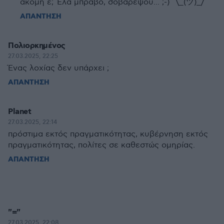
ακόμη ε; Έλα μπράβο, σοβαρέψου... ;⁠-⁠) ¯⁠\⁠_⁠(⁠ツ⁠)⁠_⁠/⁠¯
ΑΠΑΝΤΗΣΗ
Πολιορκημένος
27.03.2025, 22:25
Ένας λοχίας δεν υπάρχει ;
ΑΠΑΝΤΗΣΗ
Planet
27.03.2025, 22:14
πρόστιμα εκτός πραγματικότητας, κυβέρνηση εκτός
πραγματικότητας, πολίτες σε καθεστώς ομηρίας.
ΑΠΑΝΤΗΣΗ
"="
27.03.2025, 22:08