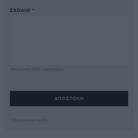
ΣΧΌΛΙΟ *
Απομένουν
2500
χαρακτήρες
* Υποχρεωτικά πεδία