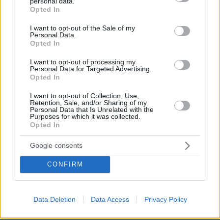
πας το αυτοκίνητο σου για σερβίς και σου
personal data.
grant or deny consent to Google and its third-party tags to
Opted In
ζητάνε λεφτά.
use your data for below specified purposes in below Google
consent section.
ΑΠΑΝΤΗΣΗ
I want to opt-out of the Sale of my
Personal Data.
Opted In
ΦΟΡΤΩΣΗ ΠΕΡΙΣΣΟΤΕΡΩΝ ΣΧΟΛΙΩΝ
I want to opt-out of processing my
Personal Data for Targeted Advertising.
Opted In
I want to opt-out of Collection, Use,
ΠΡΟΣΘΗΚΗ ΣΧΟΛΙΟΥ
Retention, Sale, and/or Sharing of my
Personal Data that Is Unrelated with the
Purposes for which it was collected.
ΌΝΟΜΑ *
Opted In
Google consents
CONFIRM
EMAIL
Data Deletion
Data Access
Privacy Policy