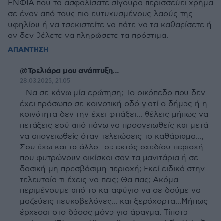
ΕΝΦΙΑ που τα ασφαλίσατε σίγουρα περισσεύει χρήμα
σε έναν από τους πιο ευτυχυσμένους λαούς της
υφηλίου ή να τσακιστείτε να πάτε να τα καθαρίσετε ή
αν δεν θέλετε να πληρώσετε τα πρόστιμα.
ΑΠΑΝΤΗΣΗ
@Τρελιάρα μου ανάπτυξη...
28.03.2025, 21:05
...Να σε κάνω μία ερώτηση; Το οικόπεδο που δεν
έχει πρόσωπο σε κοινοτική οδό γιατί ο δήμος ή η
κοινότητα δεν την έχει φτιάξει... θέλεις μήπως να
πετάξεις εσύ από πάνω να προσγειωθείς και μετά
να απογειωθείς όταν τελειώσεις το καθάρισμα...;
Σου έχω και το άλλο...σε εκτός σχεδίου περιοχή
που φυτρώνουν οικίσκοι σαν τα μανιτάρια ή σε
δασική μη προσβάσιμη περιοχή; Εκεί ειδικά στην
τελευταία τι έχεις να πεις; Θα πας; Ακόμα
περιμένουμε από το καταφύγιο να σε δούμε να
μαζεύεις πευκοβελόνες... και ξερόχορτα...Μήπως
έρχεσαι στο δάσος μόνο για άραγμα; Τίποτα