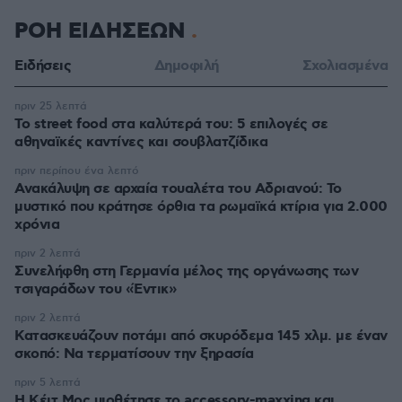
ΡΟΗ ΕΙΔΗΣΕΩΝ
Ειδήσεις
Δημοφιλή
Σχολιασμένα
πριν 25 λεπτά
Το street food στα καλύτερά του: 5 επιλογές σε
αθηναϊκές καντίνες και σουβλατζίδικα
πριν περίπου ένα λεπτό
Ανακάλυψη σε αρχαία τουαλέτα του Αδριανού: Το
μυστικό που κράτησε όρθια τα ρωμαϊκά κτίρια για 2.000
χρόνια
πριν 2 λεπτά
Συνελήφθη στη Γερμανία μέλος της οργάνωσης των
τσιγαράδων του «Έντικ»
πριν 2 λεπτά
Κατασκευάζουν ποτάμι από σκυρόδεμα 145 χλμ. με έναν
σκοπό: Να τερματίσουν την ξηρασία
πριν 5 λεπτά
Η Κέιτ Μος υιοθέτησε τo accessory-maxxing και