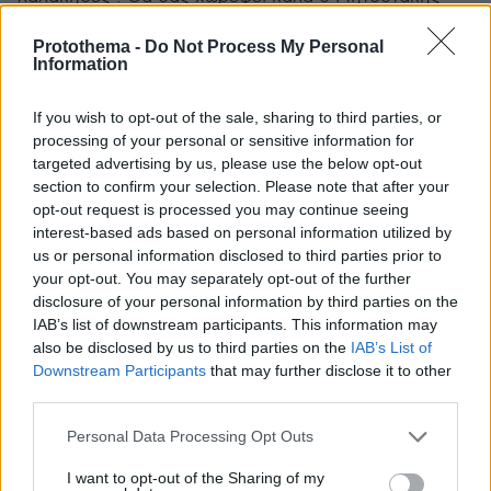
τώρα .... Θα σας κάνει να τον λατρέψετε ακόμα
περισσότερο !
Protothema -
Do Not Process My Personal
Information
ΑΠΑΝΤΗΣΗ
If you wish to opt-out of the sale, sharing to third parties, or
@
processing of your personal or sensitive information for
27.03.2025, 21:42
targeted advertising by us, please use the below opt-out
Ο νομος αφορα και οικοπεδα σε ανυπαρκτα
section to confirm your selection. Please note that after your
εγκατελειμενα χωρια να φας προστιμο για ενα
opt-out request is processed you may continue seeing
οικοπεδο που δεν αξιζει 1000 ευρω και δεν
interest-based ads based on personal information utilized by
πουλιεται κιολας ειμαστε ομηροι των αθλιων που
us or personal information disclosed to third parties prior to
μας κυβερνουν
your opt-out. You may separately opt-out of the further
ΑΠΑΝΤΗΣΗ
disclosure of your personal information by third parties on the
IAB’s list of downstream participants. This information may
@@
also be disclosed by us to third parties on the
IAB’s List of
Downstream Participants
that may further disclose it to other
27.03.2025, 22:43
third parties.
Όταν τα παίρνατε όμως δεν σας πέρασε από το
μυαλό ότι έχει και ευθύνες, τώρα σας φταίει ο
Please note that this website/app uses one or more Google
Personal Data Processing Opt Outs
Μητσοτάκης που κάνει τα αυτονόητα.
services and may gather and store information including but
Φαντάζομαι ότι σου φαίνεται και περίεργο όταν
not limited to your visit or usage behaviour. You may click to
I want to opt-out of the Sharing of my