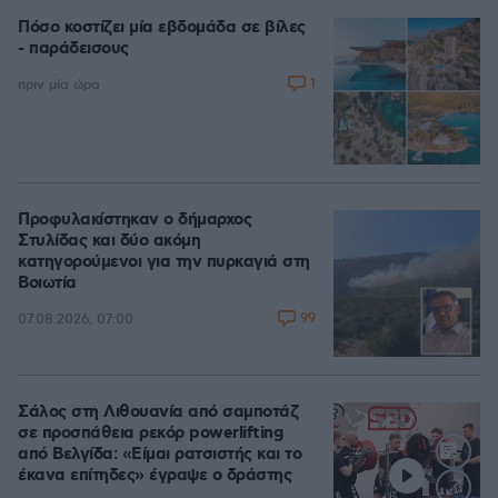
Πόσο κοστίζει μία εβδομάδα σε βίλες
- παράδεισους
1
πριν μία ώρα
Προφυλακίστηκαν ο δήμαρχος
Στυλίδας και δύο ακόμη
κατηγορούμενοι για την πυρκαγιά στη
Βοιωτία
99
07.08.2026, 07:00
Σάλος στη Λιθουανία από σαμποτάζ
σε προσπάθεια ρεκόρ powerlifting
από Βελγίδα: «Είμαι ρατσιστής και το
έκανα επίτηδες» έγραψε ο δράστης