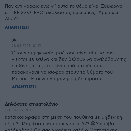
Παν ό,τι γράφω εγώ γι' αυτό το θέμα είναι Σύμφωνοι
οι ΠΕΡΙΣΣΟΤΕΡΟΙ σχολιαστές εδώ όμως! Άρα έχω
ΔΙΚΙΟ!
ΑΠΑΝΤΗΣΗ
@
28.03.2025, 01:19
Όποιοι συμφωνούν μαζί σου είναι είτε το ίδιο
γύφτοι με εσένα και δεν θέλουν να αναλάβουν τις
ευθύνες τους είτε είναι από αυτούς που
παρακαλάνε να ισοφαριστούν τα θύματα του
Ματιού. Έτσι για να μην μπερδευόμαστε.
ΑΠΑΝΤΗΣΗ
Δηλώσατε κτηματολόγιο
27.03.2025, 21:35
κατσικοχώραφα στη μέση του πουθενά με μηδενική
αξία ? Πληρώσατε και τοπογράφο ??? 😧Μπράβο
λαλάκηδες ! Θα σας χωρέψει καλά ο Μητσοτάκης