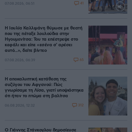
41
07.08.2026, 06:51
Loaded
:
100.00%
Η Ιουλία Καλλιμάνη θύμωσε με θεατή
που της πέταξε λουλούδια στην
Ηγουμενίτσα: Του τα επέστρεψε στο
κεφάλι και είπε «εσένα σ' αρέσει
αυτό...», δείτε βίντεο
65
07.08.2026, 06:39
Η αποκαλυπτική κατάθεση της
συζύγου του Αφγανού: Πώς
γνωρίσαμε τη Λίσα, γιατί υποψιάστηκα
ότι ήταν το πτώμα στη βαλίτσα
312
06.08.2026, 12:32
Ο Γιάννης Στάνκογλου δημοσίευσε