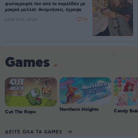
φωτογραφία του από το παρελθόν με
μακριά μαλλιά: Αναμνήσεις, έγραψε
10
07.08.2026, 09:09
Games
Northern Heights
Candy Bub
Cut The Rope
ΔΕΙΤΕ ΟΛΑ ΤΑ GAMES