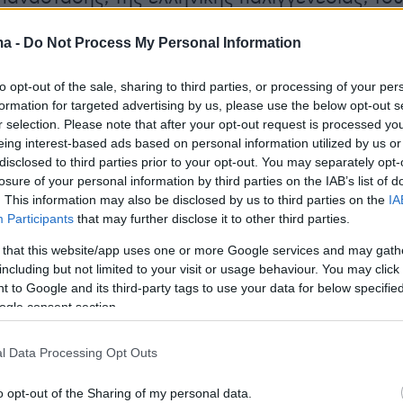
σηκωμού ενάντια στη σκλαβιά των Οθωμανών.
ma -
Do Not Process My Personal Information
αυτό για να θυμηθούμε όχι μόνο όλους
υ πολέμησαν και θυσιάστηκαν, αλλά και για ν
to opt-out of the sale, sharing to third parties, or processing of your per
ούμε εμείς, αντλώντας από το θάρρος, τη
formation for targeted advertising by us, please use the below opt-out s
το μεγαλείο της ψυχής του αγώνα τους».
r selection. Please note that after your opt-out request is processed y
eing interest-based ads based on personal information utilized by us or
disclosed to third parties prior to your opt-out. You may separately opt-
ούμε τις θυσίες ενός έθνους που χάραξε το
losure of your personal information by third parties on the IAB’s list of
 αγώνα κατά της τυραννίας. Η 25η Μαρτίου
. This information may also be disclosed by us to third parties on the
IA
Participants
that may further disclose it to other third parties.
άλη γιορτή της Ελλάδος και μεγάλη γιορτή της
» πρόσθεσε μεταξύ άλλων ο κ. Κούτρας.
 that this website/app uses one or more Google services and may gath
including but not limited to your visit or usage behaviour. You may click 
 to Google and its third-party tags to use your data for below specifi
ο:
ogle consent section.
l Data Processing Opt Outs
o opt-out of the Sharing of my personal data.