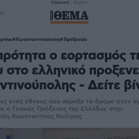
Ελληνικά
English
δα
ρτίου
Κωνσταντινούπολη
Προξενείο
ρότητα ο εορτασμός τ
 στο ελληνικό προξενε
τινούπολης - Δείτε βί
σίες ενός έθνους που χάραξε το δρόμο στον α
ισε ο Γενικός Πρόξενος της Ελλάδας στην
λη, Κωνσταντίνος Κούτρας