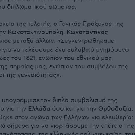
ου διπλωματικού σώματος.
ρκεια της τελετής, ο Γενικός Πρόξενος της
ην Κωνσταντινούπολη,
Κωνσταντίνος
νισε μεταξύ άλλων: «Συγκεντρωθήκαμε
 για να τελέσουμε ένα ευλαβικό μνημόσυνο
ωες του 1821, ενώπιον του εθνικού μας
της σημαίας μας, ενώπιον του συμβόλου της
αι της γενναιότητας».
 υπογράμμισε τον διπλό συμβολισμό της
ο για την
Ελλάδα
όσο και για την
Ορθοδοξία,
θηκε στον αγώνα των Ελλήνων για ελευθερία:
ώ σήμερα για να γιορτάσουμε την επέτειο της
πανάστασης, της ελληνικής παλιγγενεσίας, το