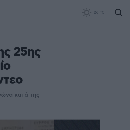
26
°C
ης 25ης
ίο
ντεο
γώνα κατά της