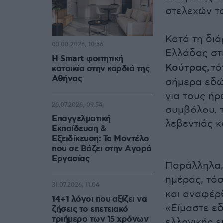
στελεχών τ
Κατά τη διά
03.08.2026, 10:56
Ελλάδας στ
Η Smart φοιτητική
Κούτρας,
τό
κατοικία στην καρδιά της
Αθήνας
σήμερα εδώ
για τους ήρ
26.07.2026, 09:54
συμβόλου, 
Επαγγελματική
λεβεντιάς κ
Εκπαίδευση &
Εξειδίκευση: Το Mοντέλο
που σε Bάζει στην Aγορά
Eργασίας
Παράλληλα,
ημέρας, τόσ
31.07.2026, 11:04
και αναφέρ
14+1 λόγοι που αξίζει να
«Είμαστε εδ
ζήσεις το επετειακό
τριήμερο των 15 χρόνων
ελληνικής ε