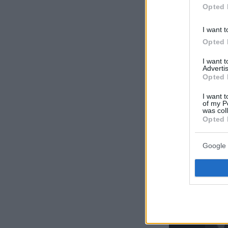
Opted 
I want t
Opted 
I want 
Advertis
Opted 
I want t
of my P
was col
Opted 
Google 