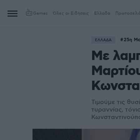
Games
Όλες οι Ειδήσεις
Ελλάδα
Πρωτοσέλι
25η Μα
ΕΛΛΑΔΑ
Με λαμπ
Μαρτίου
Κωνσταν
Τιμούμε τις θυ
τυραννίας, τόν
Κωνσταντινούπο