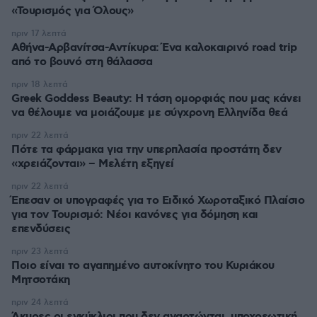
«Τουρισμός για Όλους»
πριν 17 λεπτά
Αθήνα-Αρβανίτσα-Αντίκυρα: Ένα καλοκαιρινό road trip
από το βουνό στη θάλασσα
πριν 18 λεπτά
Greek Goddess Beauty: Η τάση ομορφιάς που μας κάνει
να θέλουμε να μοιάζουμε με σύγχρονη Ελληνίδα θεά
πριν 22 λεπτά
Πότε τα φάρμακα για την υπερπλασία προστάτη δεν
«χρειάζονται» – Μελέτη εξηγεί
πριν 22 λεπτά
Έπεσαν οι υπογραφές για το Ειδικό Χωροταξικό Πλαίσιο
για τον Τουρισμό: Νέοι κανόνες για δόμηση και
επενδύσεις
πριν 23 λεπτά
Ποιο είναι το αγαπημένο αυτοκίνητο του Κυριάκου
Μητσοτάκη
πριν 24 λεπτά
Άκυρες οι εγκύκλιοι που δεν αναρτώνται, υποχρεωτική