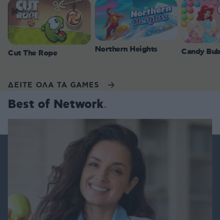
Northern Heights
Candy Bub
Cut The Rope
ΔΕΙΤΕ ΟΛΑ ΤΑ GAMES
Best of Network