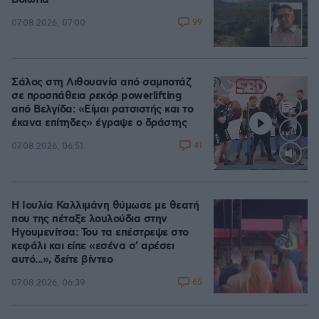
Βοιωτία
99
07.08.2026, 07:00
Σάλος στη Λιθουανία από σαμποτάζ
σε προσπάθεια ρεκόρ powerlifting
από Βελγίδα: «Είμαι ρατσιστής και το
έκανα επίτηδες» έγραψε ο δράστης
41
07.08.2026, 06:51
Loaded
:
100.00%
Η Ιουλία Καλλιμάνη θύμωσε με θεατή
που της πέταξε λουλούδια στην
Ηγουμενίτσα: Του τα επέστρεψε στο
κεφάλι και είπε «εσένα σ' αρέσει
αυτό...», δείτε βίντεο
65
07.08.2026, 06:39