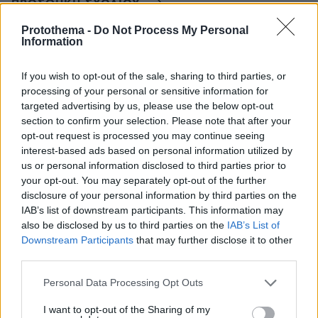
ΠΡΟΣΘΗΚΗ ΣΧΟΛΙΟΥ
Τι λέει ο άνθρωπος?!!!
Protothema -
Do Not Process My Personal
Information
14.03.2024, 14:07
" Πετούσε από Θεσσαλονίκη σε 4 πόλεις της
Γερμανίας" ...για να αναπτύξει τον τουρισμό της
If you wish to opt-out of the sale, sharing to third parties, or
Θεσσαλονίκης ή επειδή η Γερμανία είναι ανέκαθεν
processing of your personal or sensitive information for
targeted advertising by us, please use the below opt-out
τίγκα σε μετανάστες από Β.Ελλάδα?
section to confirm your selection. Please note that after your
ΑΠΑΝΤΗΣΗ
opt-out request is processed you may continue seeing
interest-based ads based on personal information utilized by
us or personal information disclosed to third parties prior to
Χαρης
your opt-out. You may separately opt-out of the further
14.03.2024, 13:39
disclosure of your personal information by third parties on the
Συνδέστε το μετρό με το αεροδρόμιο και επεκτείνετέ
IAB’s list of downstream participants. This information may
το σιδηροδρομικό δίκτυο προς Χαλκιδική (έως τα
also be disclosed by us to third parties on the
IAB’s List of
Μουδανιά).
Downstream Participants
that may further disclose it to other
ΑΠΑΝΤΗΣΗ
third parties.
Please note that this website/app uses one or more Google
Personal Data Processing Opt Outs
ΠΡΟΣΘΗΚΗ ΣΧΟΛΙΟΥ
services and may gather and store information including but
not limited to your visit or usage behaviour. You may click to
I want to opt-out of the Sharing of my