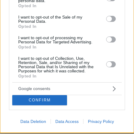
personal data.
grant or deny consent to Google and its third-party tags to
ΌΝΟΜΑ *
Opted In
use your data for below specified purposes in below Google
consent section.
I want to opt-out of the Sale of my
Personal Data.
Opted In
I want to opt-out of processing my
EMAIL
Personal Data for Targeted Advertising.
Opted In
I want to opt-out of Collection, Use,
Retention, Sale, and/or Sharing of my
Personal Data that Is Unrelated with the
Purposes for which it was collected.
ΣΧΌΛΙΟ *
Opted In
Google consents
CONFIRM
Data Deletion
Data Access
Privacy Policy
Απομένουν
2500
χαρακτήρες