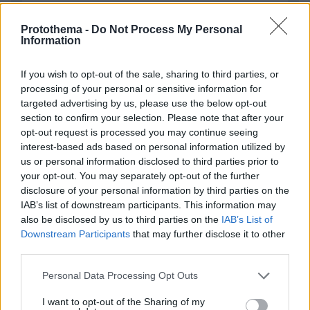
Protothema -
Do Not Process My Personal
Information
Απομένουν
2500
χαρακτήρες
If you wish to opt-out of the sale, sharing to third parties, or
processing of your personal or sensitive information for
targeted advertising by us, please use the below opt-out
section to confirm your selection. Please note that after your
opt-out request is processed you may continue seeing
interest-based ads based on personal information utilized by
us or personal information disclosed to third parties prior to
your opt-out. You may separately opt-out of the further
* Υποχρεωτικά πεδία
disclosure of your personal information by third parties on the
IAB’s list of downstream participants. This information may
also be disclosed by us to third parties on the
IAB’s List of
Downstream Participants
that may further disclose it to other
ΡΟΗ ΕΙΔΗΣΕΩΝ
third parties.
Please note that this website/app uses one or more Google
Personal Data Processing Opt Outs
Ειδήσεις
Δημοφιλή
Σχολιασμένα
services and may gather and store information including but
not limited to your visit or usage behaviour. You may click to
I want to opt-out of the Sharing of my
πριν 19 λεπτά