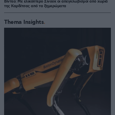
Βίντεο: Με ελικόπτερο Σινούκ οι απεγκλωβισμοί από χωριά
της Καρδίτσας από τα ξημερώματα
Thema Insights