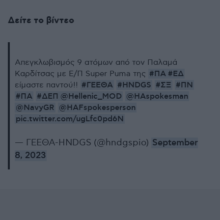
Δείτε το βίντεο
Απεγκλωβισμός 9 ατόμων από τον Παλαμά
#ΠΑ
#ΕΔ
Καρδίτσας με Ε/Π Super Puma της
#ΓΕΕΘΑ
#HNDGS
#ΣΞ
#ΠΝ
είμαστε παντού!!
#ΠΑ
#ΔΕΠ
@Hellenic_MOD
@HAspokesman
@NavyGR
@HAFspokesperson
pic.twitter.com/ugLfc0pd6N
— ΓΕΕΘΑ-HNDGS (@hndgspio)
September
8, 2023