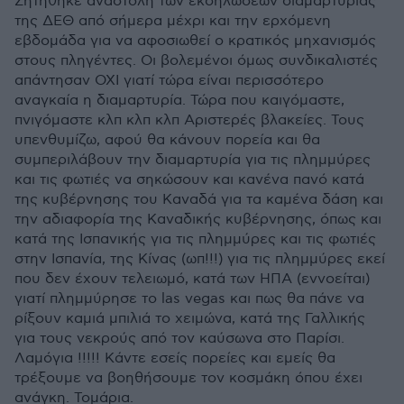
Ζητήθηκε αναστολή των εκδηλώσεων διαμαρτυρίας
της ΔΕΘ από σήμερα μέχρι και την ερχόμενη
εβδομάδα για να αφοσιωθεί ο κρατικός μηχανισμός
στους πληγέντες. Οι βολεμένοι όμως συνδικαλιστές
απάντησαν ΟΧΙ γιατί τώρα είναι περισσότερο
αναγκαία η διαμαρτυρία. Τώρα που καιγόμαστε,
πνιγόμαστε κλπ κλπ κλπ Αριστερές βλακείες. Τους
υπενθυμίζω, αφού θα κάνουν πορεία και θα
συμπεριλάβουν την διαμαρτυρία για τις πλημμύρες
και τις φωτιές να σηκώσουν και κανένα πανό κατά
της κυβέρνησης του Καναδά για τα καμένα δάση και
την αδιαφορία της Καναδικής κυβέρνησης, όπως και
κατά της Ισπανικής για τις πλημμύρες και τις φωτιές
στην Ισπανία, της Κίνας (ωπ!!!) για τις πλημμύρες εκεί
που δεν έχουν τελειωμό, κατά των ΗΠΑ (εννοείται)
γιατί πλημμύρησε το las vegas και πως θα πάνε να
ρίξουν καμιά μπιλιά το χειμώνα, κατά της Γαλλικής
για τους νεκρούς από τον καύσωνα στο Παρίσι.
Λαμόγια !!!!! Κάντε εσείς πορείες και εμείς θα
τρέξουμε να βοηθήσουμε τον κοσμάκη όπου έχει
ανάγκη. Τομάρια.