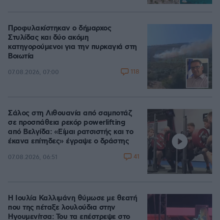
Προφυλακίστηκαν ο δήμαρχος
Στυλίδας και δύο ακόμη
κατηγορούμενοι για την πυρκαγιά στη
Βοιωτία
118
07.08.2026, 07:00
Σάλος στη Λιθουανία από σαμποτάζ
σε προσπάθεια ρεκόρ powerlifting
από Βελγίδα: «Είμαι ρατσιστής και το
έκανα επίτηδες» έγραψε ο δράστης
41
07.08.2026, 06:51
Η Ιουλία Καλλιμάνη θύμωσε με θεατή
που της πέταξε λουλούδια στην
Ηγουμενίτσα: Του τα επέστρεψε στο