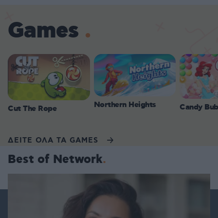
Games
Northern Heights
Candy Bub
Cut The Rope
ΔΕΙΤΕ ΟΛΑ ΤΑ GAMES
Best of Network