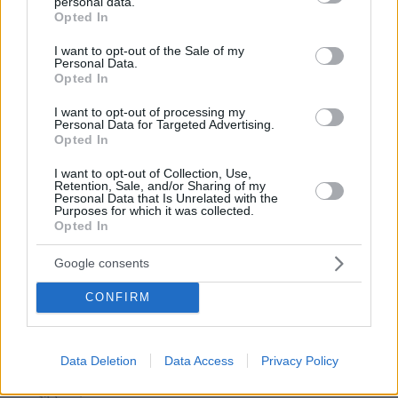
personal data.
grant or deny consent to Google and its third-party tags to
Το street food στα καλύτερά του: 5 επιλογές σε
Opted In
use your data for below specified purposes in below Google
αθηναϊκές καντίνες και σουβλατζίδικα
consent section.
I want to opt-out of the Sale of my
Personal Data.
πριν 7 λεπτά
Opted In
Ανατροπή με Ιωαννίδη στη Σπόρτινγκ – Το περιστατικό
που του… ανοίγει τον δρόμο
I want to opt-out of processing my
Personal Data for Targeted Advertising.
πριν 7 λεπτά
Opted In
Ανακάλυψη σε αρχαία τουαλέτα του Αδριανού: Το
μυστικό που κράτησε όρθια τα ρωμαϊκά κτίρια για 2.000
I want to opt-out of Collection, Use,
χρόνια
Retention, Sale, and/or Sharing of my
Personal Data that Is Unrelated with the
πριν 8 λεπτά
Purposes for which it was collected.
Συνελήφθη στη Γερμανία μέλος της οργάνωσης των
Opted In
τσιγαράδων του «Έντικ»
Google consents
πριν 8 λεπτά
Κατασκευάζουν ποτάμι από σκυρόδεμα 145 χλμ. με έναν
CONFIRM
σκοπό: Να τερματίσουν την ξηρασία
πριν 11 λεπτά
Η Κέιτ Μος υιοθέτησε τo accessory-maxxing και
Data Deletion
Data Access
Privacy Policy
συνδύασε δύο τσάντες Hermès