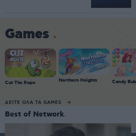
Games
Northern Heights
Candy Bub
Cut The Rope
ΔΕΙΤΕ ΟΛΑ ΤΑ GAMES
Best of Network