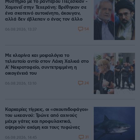
Μυστήριο με το ραντεβού Πεζεσκιάν -
Χαμενεΐ στην Τεχεράνη: Βρέθηκαν σε
ένα σκοτεινό αυτοκίνητο, άκουγαν,
αλλά δεν έβλεπαν ο ένας τον άλλο
54
06.08.2026, 13:37
Με κλαρίνα και μοιρολόγια το
τελευταίο αντίο στον Λάκη Χαλκιά στο
A' Νεκροταφείο, συντετριμμένη η
οικογένειά του
24
06.08.2026, 13:10
Καρχαρίες τίγρεις, οι «σκουπιδοφάγοι»
του ωκεανού: Τρώνε από αχινούς
μέχρι γάτες και προφυλακτικά,
αψηφούν ακόμη και τους τυφώνες
31
06.08.2026, 14:45