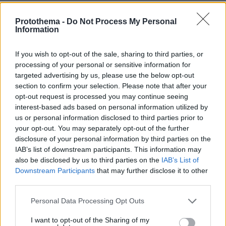
Ειδήσεις
Δημοφιλή
Σχολιασμένα
Protothema -
Do Not Process My Personal
Information
πριν 10 λεπτά
Μία διαδρομή στα πέτρινα χωριά της Μάνης
If you wish to opt-out of the sale, sharing to third parties, or
πριν 11 λεπτά
processing of your personal or sensitive information for
Renault 4 E-Tech electric: Ελευθερία για πάντα! (+video)
targeted advertising by us, please use the below opt-out
section to confirm your selection. Please note that after your
πριν 14 λεπτά
Ποιο αυτοκίνητο βενζίνης έκανε 1.980 χλμ με έναν
opt-out request is processed you may continue seeing
ανεφοδιασμό;
interest-based ads based on personal information utilized by
us or personal information disclosed to third parties prior to
πριν 14 λεπτά
your opt-out. You may separately opt-out of the further
Εντυπωσιακό: Έπεσε η στάθμη του Δούναβη και
disclosure of your personal information by third parties on the
φάνηκαν τα θεμέλια αρχαίας γέφυρας του Μεγάλου
IAB’s list of downstream participants. This information may
Κωνσταντίνου, δείτε φωτογραφίες
also be disclosed by us to third parties on the
IAB’s List of
πριν 14 λεπτά
Downstream Participants
that may further disclose it to other
Χωρίς ενεργό μέτωπο η φωτιά στην Aγία Μαρίνα
third parties.
Ηλείας, δείτε φωτογραφίες
Please note that this website/app uses one or more Google
Personal Data Processing Opt Outs
πριν 15 λεπτά
services and may gather and store information including but
Washington Post: Ο Τραμπ «έχρισε» διάδοχό του τον
not limited to your visit or usage behaviour. You may click to
I want to opt-out of the Sharing of my
Βανς, είπε σε δωρητές των Ρεπουμπλικανών ότι θέλει