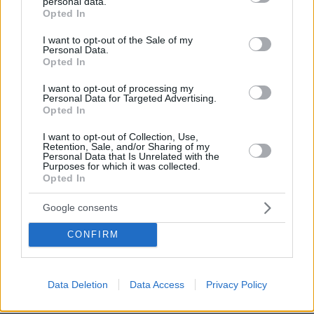
personal data.
grant or deny consent to Google and its third-party tags to
να τον δει πρόεδρο το 2028
Opted In
use your data for below specified purposes in below Google
consent section.
πριν 16 λεπτά
I want to opt-out of the Sale of my
Η απόλυτη υποκρισία του Ελληνικού κράτους με τα
Personal Data.
Opted In
ηλεκτρικά
πριν 16 λεπτά
I want to opt-out of processing my
Personal Data for Targeted Advertising.
Δωρεάν αντικατάσταση των παλιών αυτοκινήτων με
Opted In
ηλεκτρικά σε συγκεκριμένο νησί
I want to opt-out of Collection, Use,
πριν 17 λεπτά
Retention, Sale, and/or Sharing of my
Ιδού η μία και μοναδική Bugatti Destrier - Ποιος
Personal Data that Is Unrelated with the
τυχερός θα την αποκτήσει;
Purposes for which it was collected.
Opted In
πριν 21 λεπτά
Αυτοκίνητο παρέσυρε και τραυμάτισε πεζό κοντά στις
Google consents
γραμμές των τρένων στον Δενδροπόταμο
CONFIRM
ΔΕΙΤΕ ΟΛΕΣ ΤΙΣ ΕΙΔΗΣΕΙΣ
Data Deletion
Data Access
Privacy Policy