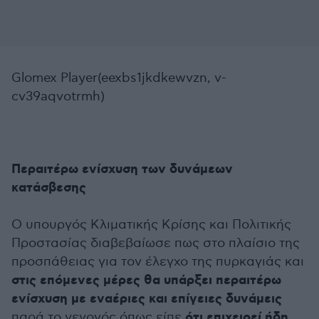
Glomex Player(eexbs1jkdkewvzn, v-
cv39aqvotrmh)
Περαιτέρω ενίσχυση των δυνάμεων
κατάσβεσης
Ο υπουργός Κλιματικής Κρίσης και Πολιτικής
Προστασίας διαβεβαίωσε πως στο πλαίσιο της
προσπάθειας για τον έλεγχο της πυρκαγιάς και
στις επόμενες μέρες θα υπάρξει περαιτέρω
ενίσχυση με εναέριες και επίγειες δυνάμεις
ότι επιχειρεί ήδη
παρά το γεγονός όπως είπε