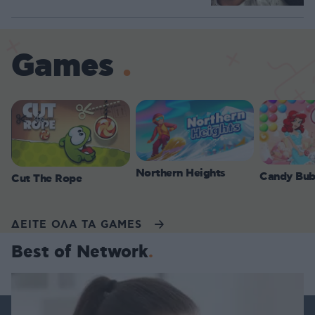
Games
Northern Heights
Candy Bub
Cut The Rope
ΔΕΙΤΕ ΟΛΑ ΤΑ GAMES
Best of Network