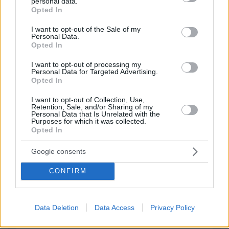
ανεργια απο το 22% που την παρελαβε απο τον
personal data.
grant or deny consent to Google and its third-party tags to
Opted In
Τσιπρα,στο 10% που ειναι σημερα!
use your data for below specified purposes in below Google
consent section.
ΑΠΑΝΤΗΣΗ
I want to opt-out of the Sale of my
Personal Data.
Opted In
ΠΡΟΣΘΗΚΗ ΣΧΟΛΙΟΥ
I want to opt-out of processing my
Personal Data for Targeted Advertising.
Opted In
ΌΝΟΜΑ *
I want to opt-out of Collection, Use,
Retention, Sale, and/or Sharing of my
Personal Data that Is Unrelated with the
Purposes for which it was collected.
Opted In
EMAIL
Google consents
CONFIRM
ΣΧΌΛΙΟ *
Data Deletion
Data Access
Privacy Policy