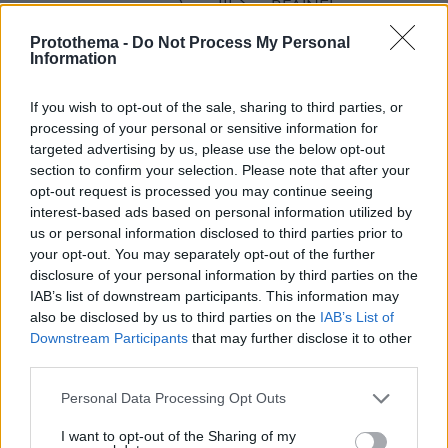
τα συνορα ταχω σφαλισει !!! δεν ΒΓΑΙΝΕΙ κουμουπι
ΟΞΩ !!! ΚΕΡΔΑΩ !!!
Protothema -
Do Not Process My Personal
ΑΠΑΝΤΗΣΗ
Information
Μας σώζουν 49 χρόνια αλλά η σούμα έβγαλε 400
If you wish to opt-out of the sale, sharing to third parties, or
δις χρέος & 3 μύρια παράτυπους
processing of your personal or sensitive information for
09.05.2023, 02:00
targeted advertising by us, please use the below opt-out
+1
section to confirm your selection. Please note that after your
opt-out request is processed you may continue seeing
ΑΠΑΝΤΗΣΗ
interest-based ads based on personal information utilized by
us or personal information disclosed to third parties prior to
ΓΝΩ
your opt-out. You may separately opt-out of the further
09.05.2023, 10:19
disclosure of your personal information by third parties on the
Ρώτα καλυτερα τους γεωργους και τους
IAB’s list of downstream participants. This information may
also be disclosed by us to third parties on the
IAB’s List of
ανθρωπους του τουρισμου, να διαπιστωσεις οτι
Downstream Participants
that may further disclose it to other
ολο και σπανιζει αυτο το ειδος, και δε βρισκουν
third parties.
να προσλαβουν στις δουλειες τους, παρ'ολο που
τους αυξανουν μισθους και μεροκαματα Συνεπως
Please note that this website/app uses one or more Google
Personal Data Processing Opt Outs
ο Μητσοτακης δεν τους"παπαριζει", και ετσι
services and may gather and store information including but
εξηγειται και πώς ο Μητσοτακης κατεβασε την
not limited to your visit or usage behaviour. You may click to
I want to opt-out of the Sharing of my