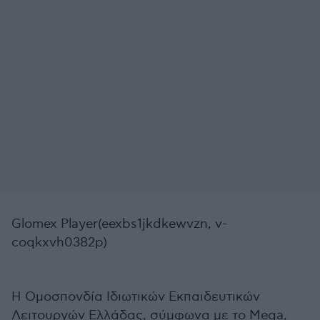
Glomex Player(eexbs1jkdkewvzn, v-
coqkxvh0382p)
Η Ομοσπονδία Ιδιωτικών Εκπαιδευτικών
Λειτουργών Ελλάδας, σύμφωνα με το Mega,