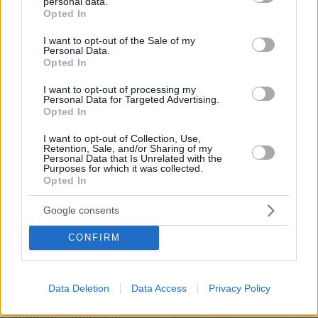
personal data.
grant or deny consent to Google and its third-party tags to
Opted In
use your data for below specified purposes in below Google
10.08.2026, 14:09
consent section.
I want to opt-out of the Sale of my
Ευρωπαϊκό Πρωτάθλημα Στίβου: Στον τελικό του
Personal Data.
μήκους ο Τεντόγλου με 8.26μ, δείτε βίντεο
Opted In
I want to opt-out of processing my
Personal Data for Targeted Advertising.
Opted In
I want to opt-out of Collection, Use,
Retention, Sale, and/or Sharing of my
Personal Data that Is Unrelated with the
Purposes for which it was collected.
Opted In
Google consents
CONFIRM
Data Deletion
Data Access
Privacy Policy