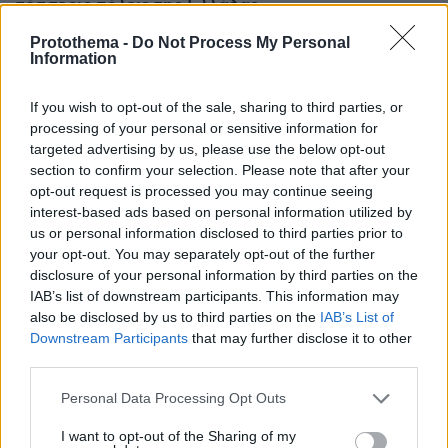
τέσσερις πόλεις της Ελλάδας
Protothema -
Do Not Process My Personal
Information
If you wish to opt-out of the sale, sharing to third parties, or
processing of your personal or sensitive information for
targeted advertising by us, please use the below opt-out
section to confirm your selection. Please note that after your
opt-out request is processed you may continue seeing
interest-based ads based on personal information utilized by
us or personal information disclosed to third parties prior to
your opt-out. You may separately opt-out of the further
disclosure of your personal information by third parties on the
IAB’s list of downstream participants. This information may
also be disclosed by us to third parties on the
IAB’s List of
Downstream Participants
that may further disclose it to other
third parties.
Please note that this website/app uses one or more Google
Personal Data Processing Opt Outs
services and may gather and store information including but
not limited to your visit or usage behaviour. You may click to
I want to opt-out of the Sharing of my