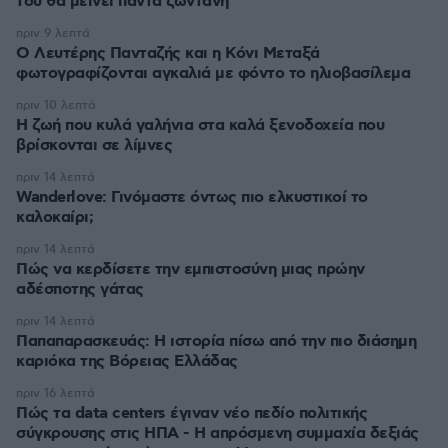
του θα μείνει πάντα ζωντανή
πριν 9 λεπτά
Ο Λευτέρης Πανταζής και η Κόνι Μεταξά
φωτογραφίζονται αγκαλιά με φόντο το ηλιοβασίλεμα
πριν 10 λεπτά
Η ζωή που κυλά γαλήνια στα καλά ξενοδοχεία που
βρίσκονται σε λίμνες
πριν 14 λεπτά
Wanderlove: Γινόμαστε όντως πιο ελκυστικοί το
καλοκαίρι;
πριν 14 λεπτά
Πώς να κερδίσετε την εμπιστοσύνη μιας πρώην
αδέσποτης γάτας
πριν 14 λεπτά
Παπαπαρασκευάς: Η ιστορία πίσω από την πιο διάσημη
καριόκα της Βόρειας Ελλάδας
πριν 16 λεπτά
Πώς τα data centers έγιναν νέο πεδίο πολιτικής
σύγκρουσης στις ΗΠΑ - Η απρόσμενη συμμαχία δεξιάς