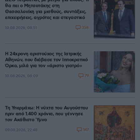
ΔΕΘ τετραετίας με μέτρα για όλους: Τι
θα πει ο Μητσοτάκης στη
Θεσσαλονίκη για μισθούς, συντάξεις,
επιχειρήσεις, αγρότες και στεγαστικό
358
10.08.2026, 08:51
Η 24χρονη αριστούχος της Ιατρικής
Αθηνών, που διάβασε τον Ιπποκρατικό
Όρκο, μιλά για τον «άριστο γιατρό»
79
10.08.2026, 08:09
Τη Υπερμάχω: Η νύχτα του Αυγούστου
πριν από 1.400 χρόνια, που γέννησε
τον Ακάθιστο Ύμνο
147
09.08.2026, 22:48