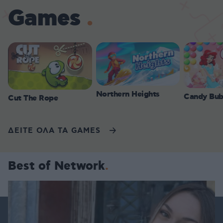
Games
Northern Heights
Candy Bub
Cut The Rope
ΔΕΙΤΕ ΟΛΑ ΤΑ GAMES
Best of Network