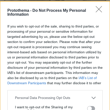
Protothema -
Do Not Process My Personal
Information
If you wish to opt-out of the sale, sharing to third parties, or
processing of your personal or sensitive information for
targeted advertising by us, please use the below opt-out
section to confirm your selection. Please note that after your
opt-out request is processed you may continue seeing
interest-based ads based on personal information utilized by
us or personal information disclosed to third parties prior to
your opt-out. You may separately opt-out of the further
disclosure of your personal information by third parties on the
IAB’s list of downstream participants. This information may
04.08.2026, 11:20
also be disclosed by us to third parties on the
IAB’s List of
Πώς μια απλή ιδέα εξελίχθηκε σε κορυφαίο θεσμό
ρομποτικής στην Ελλάδα
Downstream Participants
that may further disclose it to other
third parties.
06.08.2026, 10:52
Please note that this website/app uses one or more Google
Personal Data Processing Opt Outs
Από μαθητής, φοιτητής σε άλλη πόλη!
services and may gather and store information including but
not limited to your visit or usage behaviour. You may click to
I want to opt-out of the Sharing of my