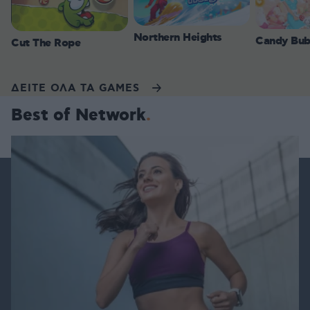
Northern Heights
Candy Bub
Cut The Rope
ΔΕΙΤΕ ΟΛΑ ΤΑ GAMES
Best of Network