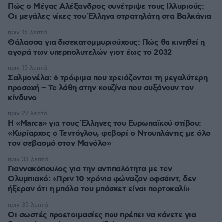
Πώς ο Μέγας Αλέξανδρος συνέτριψε τους Ιλλυριούς:
Οι μεγάλες νίκες του Έλληνα στρατηλάτη στα Βαλκάνια
πριν 15 λεπτά
Θάλασσα για δισεκατομμυριούχους: Πώς θα κινηθεί η
αγορά των υπερπολυτελών γιοτ έως το 2032
πριν 15 λεπτά
Σαλμονέλα: 6 τρόφιμα που χρειάζονται τη μεγαλύτερη
προσοχή – Τα λάθη στην κουζίνα που αυξάνουν τον
κίνδυνο
πριν 27 λεπτά
Η «Marca» για τους Έλληνες του Ευρωπαϊκού στίβου:
«Κυρίαρχος ο Τεντόγλου, φαβορί ο Ντουπλάντις με όλο
τον σεβασμό στον Μανόλο»
πριν 33 λεπτά
Γιαννακόπουλος για την αντιπαλότητα με τον
Ολυμπιακό: «Πριν 10 χρόνια φώναζαν οφσάιντ, δεν
ήξεραν ότι η μπάλα του μπάσκετ είναι πορτοκαλί»
πριν 35 λεπτά
Οι σωστές προετοιμασίες που πρέπει να κάνετε για