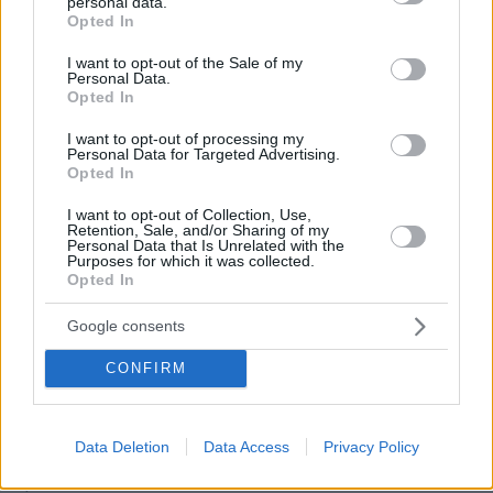
personal data.
grant or deny consent to Google and its third-party tags to
26.07.2026, 09:54
Opted In
use your data for below specified purposes in below Google
Επαγγελματική Εκπαίδευση & Εξειδίκευση: Το Mοντέλο που
σε Bάζει στην Aγορά Eργασίας
consent section.
I want to opt-out of the Sale of my
Personal Data.
Opted In
ΡΟΗ ΕΙΔΗΣΕΩΝ
I want to opt-out of processing my
Personal Data for Targeted Advertising.
Opted In
Ειδήσεις
Δημοφιλή
Σχολιασμένα
I want to opt-out of Collection, Use,
πριν 5 λεπτά
Retention, Sale, and/or Sharing of my
Personal Data that Is Unrelated with the
Πώς θα κάνουμε μια περιποίηση προσώπου επιπέδου
Purposes for which it was collected.
σπα στο σπίτι
Opted In
πριν 5 λεπτά
Σπιτικό προζύμι: Οδηγός για αρχάριους και μη – Η
Google consents
διαδικασία, η χρήση, η συντήρηση
CONFIRM
πριν 8 λεπτά
Ελπίδα για τη Δημοκρατία: Νέα αποχώρηση με αιχμές
για «απολυταρχικά προσωποπαγές διευθυντήριο
Data Deletion
Data Access
Privacy Policy
Καρυστιανού - Γρατσία»
πριν 11 λεπτά